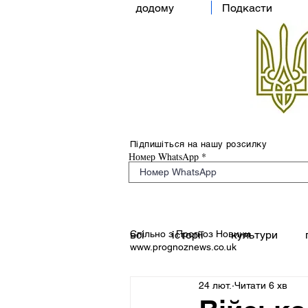
додому
Подкасти
Підпишіться на нашу розсилку
Номер WhatsApp
Спільно з Прогноз Новини
всі
історії
культури
www.prognoznews.co.uk
24 лют.
Читати 6 хв