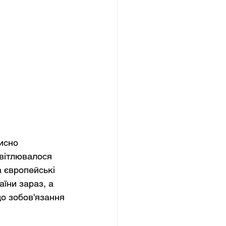
исно 
вітлювалося 
а європейські 
їни зараз, а 
о зобов'язання 