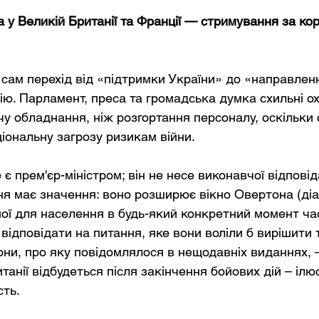
 у Великій Британії та Франції — стримування за ко
 сам перехід від «підтримки України» до «направленн
ію. Парламент, преса та громадська думка схильні ох
у обладнання, ніж розгортання персоналу, оскільки 
іональну загрозу ризикам війни.
є прем'єр-міністром; він не несе виконавчої відповід
ня має значення: воно розширює вікно Овертона (діа
ної для населення в будь-який конкретний момент ча
, відповідати на питання, яке вони воліли б вирішити 
они, про яку повідомлялося в нещодавніх виданнях, –
танії відбудеться після закінчення бойових дій – іл
сть.