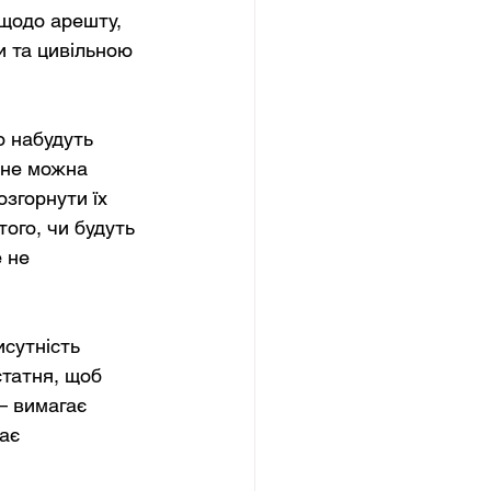
щодо арешту, 
и та цивільною 
о набудуть 
 не можна 
згорнути їх 
ого, чи будуть 
 не 
сутність 
статня, щоб 
— вимагає 
ає 