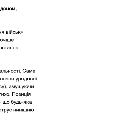
рдоном, 
я військ» 
очіше 
останнє 
альності. Саме 
пазон урядової 
су), змушуючи 
тихо. Позиція 
 що будь-яка 
юструє нинішню 