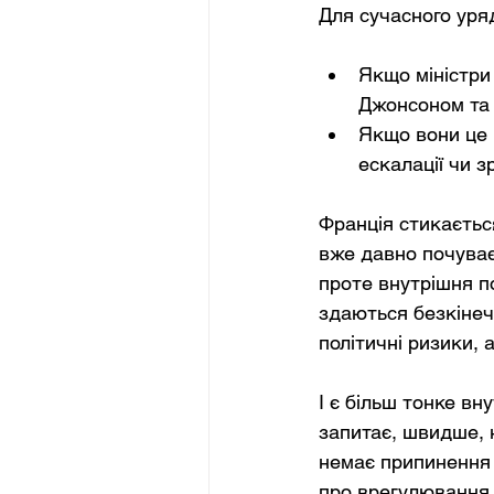
Для сучасного уря
Якщо міністри
Джонсоном та 
Якщо вони це п
ескалації чи з
Франція стикаєтьс
вже давно почуває
проте внутрішня по
здаються безкінечн
політичні ризики, 
І є більш тонке вн
запитає, швидше, н
немає припинення 
про врегулювання,