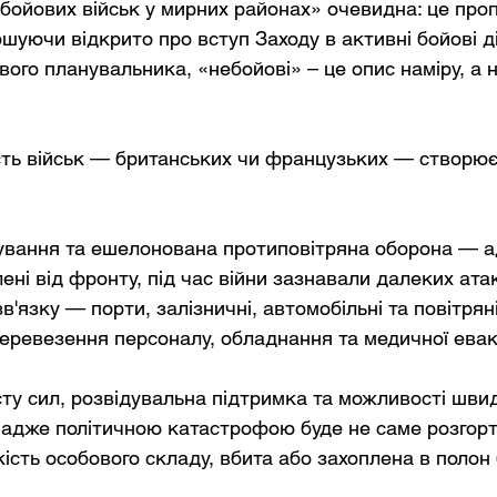
бойових військ у мирних районах» очевидна: це проп
ошуючи відкрито про вступ Заходу в активні бойові ді
вого планувальника, «небойові» – це опис наміру, а н
сть військ — британських чи французьких — створює 
вання та ешелонована протиповітряна оборона — а
ені від фронту, під час війни зазнавали далеких ата
 зв'язку — порти, залізничні, автомобільні та повітряні
еревезення персоналу, обладнання та медичної еваку
ту сил, розвідувальна підтримка та можливості швид
адже політичною катастрофою буде не саме розгорт
кість особового складу, вбита або захоплена в полон