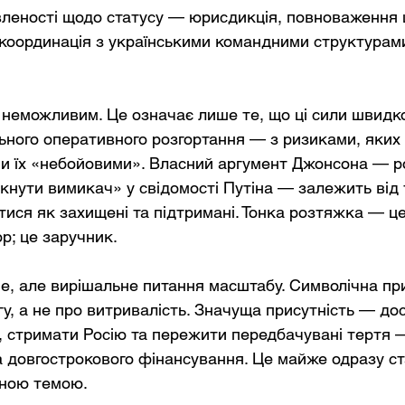
леності щодо статусу — юрисдикція, повноваження 
, координація з українськими командними структурам
є неможливим. Це означає лише те, що ці сили швидк
льного оперативного розгортання — з ризиками, яких
и їх «небойовими». Власний аргумент Джонсона — ро
кнути вимикач» у свідомості Путіна — залежить від т
тися як захищені та підтримані. Тонка розтяжка — це
; це заручник.
не, але вирішальне питання масштабу. Символічна при
гу, а не про витривалість. Значуща присутність — до
у, стримати Росію та пережити передбачувані тертя 
та довгострокового фінансування. Це майже одразу ст
чною темою.