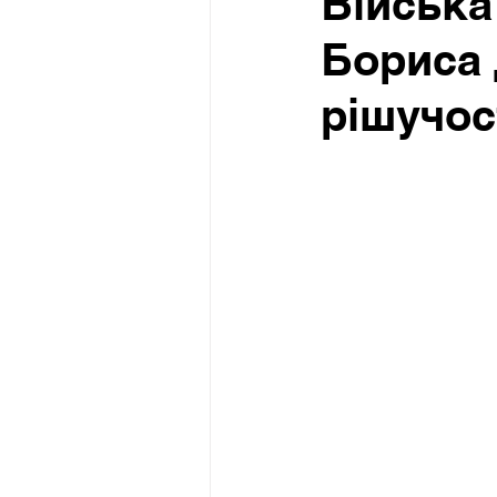
Війська
Бориса 
рішучос