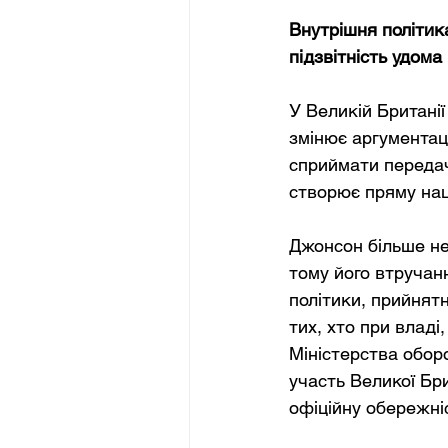
Внутрішня політика
підзвітність удома
У Великій Британії
змінює аргументац
сприймати передач
створює пряму нац
Джонсон більше не 
тому його втручан
політики, прийнят
тих, хто при владі
Міністерства обор
участь Великої Бри
офіційну обережні