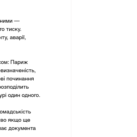
еними — 
о тиску.
у, аварії, 
сом: Париж 
визначеність, 
ові починання 
розподілить 
урі один одного.
ромадськість 
иво якщо ще 
має документа 