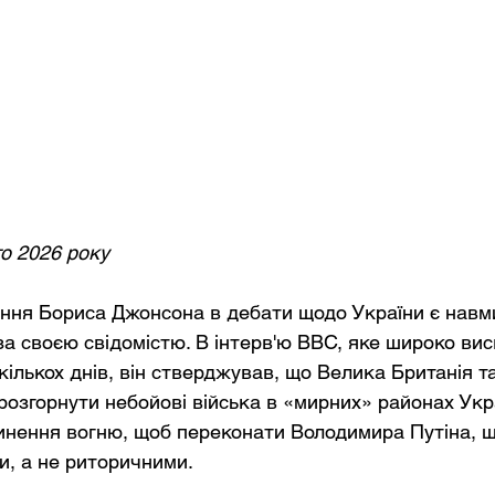
го 2026 року
ння Бориса Джонсона в дебати щодо України є навм
а своєю свідомістю. В інтерв'ю BBC, яке широко вис
кількох днів, він стверджував, що Велика Британія т
розгорнути небойові війська в «мирних» районах Укра
инення вогню, щоб переконати Володимира Путіна, щ
и, а не риторичними.