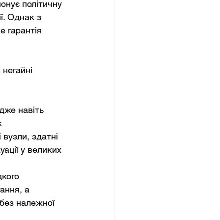
онує політичну 
ї. Однак з 
е гарантія 
негайні 
дже навіть 
к
 вузли, здатні 
ації у великих 
кого 
ання, а 
 без належної 