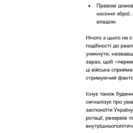
Правові домов
носіння зброї
владою
Нічого з цього не 
подібності до реа
уникнути, назвавш
зараз, щоб «перем
ці війська сприйма
стримуючий фактор
Існує також буден
сигналізує про ува
заспокоїти Україн
ротації, резервів 
внутрішньополіти