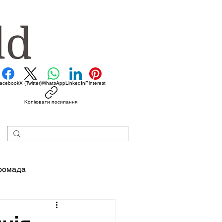
acebook
X (Twitter)
WhatsApp
LinkedIn
Pinterest
Копіювати посилання
ромада