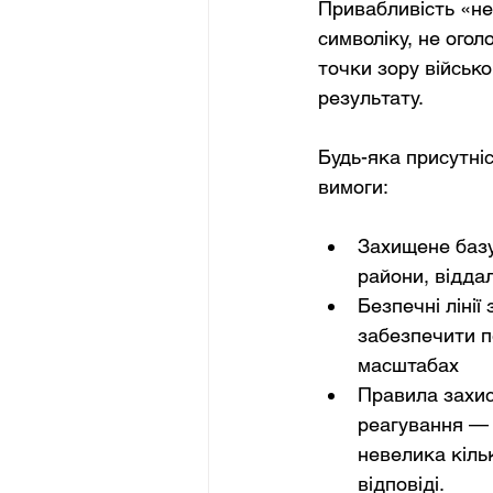
Привабливість «не
символіку, не огол
точки зору військо
результату.
Будь-яка присутні
вимоги:
Захищене базу
райони, віддал
Безпечні лінії
забезпечити п
масштабах
Правила захис
реагування — 
невелика кіль
відповіді.