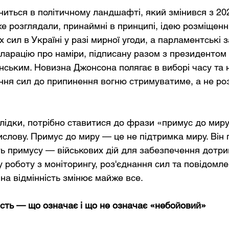
ниться в політичному ландшафті, який змінився з 202
е розглядали, принаймні в принципі, ідею розміщенн
 сил в Україні у разі мирної угоди, а парламентські 
ларацію про наміри, підписану разом з президентом
ським. Новизна Джонсона полягає в виборі часу та н
ання сил до припинення вогню стримуватиме, а не р
лідки, потрібно ставитися до фрази «примус до миру
ислову. Примус до миру — це не підтримка миру. Він
ь примусу — військових дій для забезпечення дотр
у роботу з моніторингу, роз'єднання сил та повідомле
на відмінність змінює майже все.
ість — що означає і що не означає «небойовий»