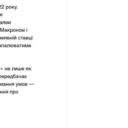
2 року. 
я 
заяви 
 Макроном і 
еявній ставці 
озпалюватиме 
» не лише як 
 передбачає 
имання умов — 
ння про 