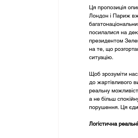
Ця пропозиція опи
Лондон і Париж вж
багатонаціональних
посилалися на дек
президентом Зелен
на те, що розгорт
ситуацію.
Щоб зрозуміти нас
до жартівливого в
реальну можливіст
а не більш спокійн
порушення. Ця єди
Логістична реальн