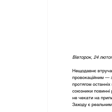
Вівторок, 24 люто
Нещодавнє втруча
провокаційним — з
протягом останніх 
союзники повинні 
не чекати на прип
Заходу є реальним