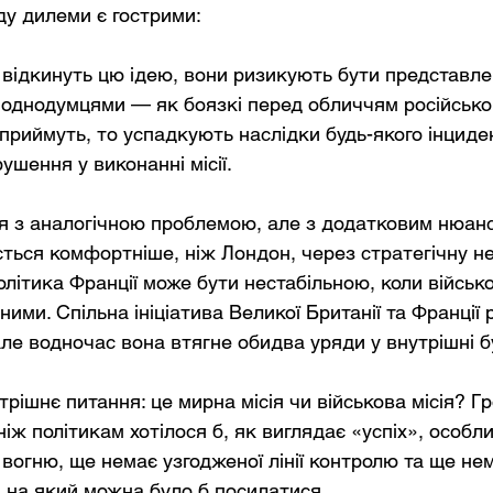
ду дилеми є гострими:
 відкинуть цю ідею, вони ризикують бути представл
однодумцями — як боязкі перед обличчям російськог
риймуть, то успадкують наслідки будь-якого інцидент
рушення у виконанні місії.
я з аналогічною проблемою, але з додатковим нюан
ться комфортніше, ніж Лондон, через стратегічну не
літика Франції може бути нестабільною, коли військ
ими. Спільна ініціатива Великої Британії та Франції 
але водночас вона втягне обидва уряди у внутрішні б
утрішнє питання: це мирна місія чи військова місія? Г
іж політикам хотілося б, як виглядає «успіх», особл
вогню, ще немає узгодженої лінії контролю та ще не
 на який можна було б посилатися.