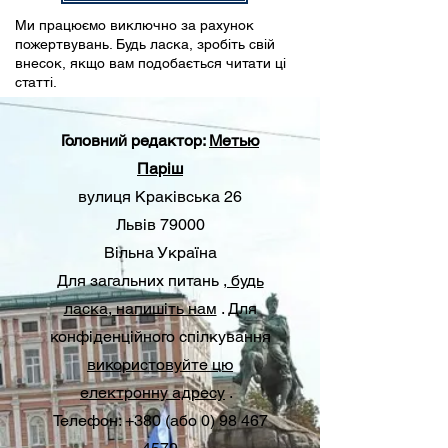
Ми працюємо виключно за рахунок
пожертвувань. Будь ласка, зробіть свій
внесок, якщо вам подобається читати ці
статті.
Головний редактор:
Метью
Паріш
вулиця Краківська 26
Львів 79000
Вільна Україна
Для загальних питань
, будь
ласка, напишіть нам
. Для
конфіденційного спілкування
використовуйте цю
електронну адресу
.
Телефон: +380 (або 0) 98 467