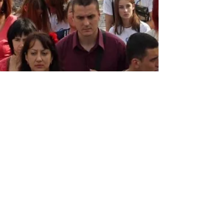
Натисніть тут, щоб переглянути наш
повний вибір статей у зворотному
хронологічному порядку
Натисніть тут, щоб прочитати нашу
місію та переглянути біографії членів
нашої команди