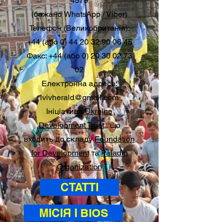
4579
(бажано WhatsApp / Viber)
Телефон (Великобританія):
+44 (або 0) 44 20 32 90 06 45
Факс: +44 (або 0) 20 30 02 73
02
Електронна адреса:
lvivherald@gmail.com
Ініціатива
Ukraine
Development Trust
, що
входить до складу
Foundation
for Development
та
Paladin
Organization
СТАТТІ
МІСІЯ І BIOS