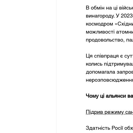
В обмін на ці війс
винагороду. У 2023
космодром «Східний
можливості атомних
продовольство, пал
Ця співпраця є су
колись підтримува
допомагала запров
нерозповсюдженн
Чому ці альянси в
Підрив режиму сан
Здатність Росії об