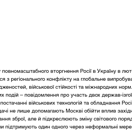
 повномасштабного вторгнення Росії в Україну в лют
ся з регіонального конфлікту на глобальне випробув
дженостей, військової стійкості та міжнародних норм
 подій – повідомлення про участь двох держав-ізгоїв
у постачанні військових технологій та обладнання Росі
дачі не лише допомагають Москві обійти вплив західн
ння зброї, але й підкреслюють зміну світового поряд
и підтримують один одного через неформальні мереж