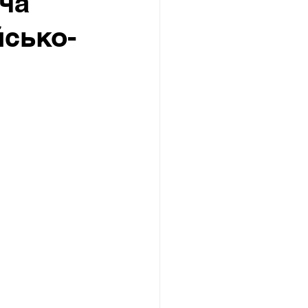
ача
йсько-