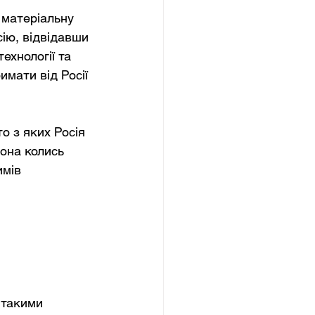
 матеріальну 
сію, відвідавши 
ехнології та 
мати від Росії 
о з яких Росія 
она колись 
мів 
 такими 