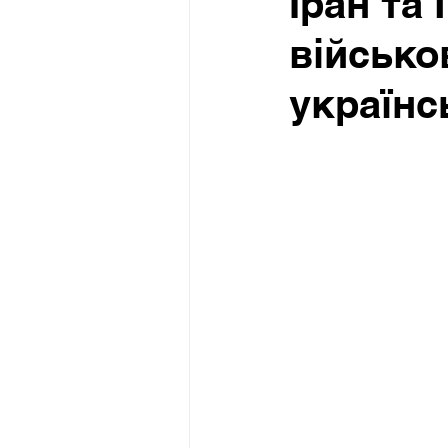
Іран та
військо
українс