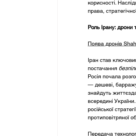
корисності. Наслід
права, стратегічно
Роль Ірану: дрони 
Поява дронів Sha
Іран став ключовим
постачання
безпіл
Росія почала розг
— дешеві, барражу
знайдуть життєзда
всередині України.
російської стратег
протиповітряної о
Передача технологі