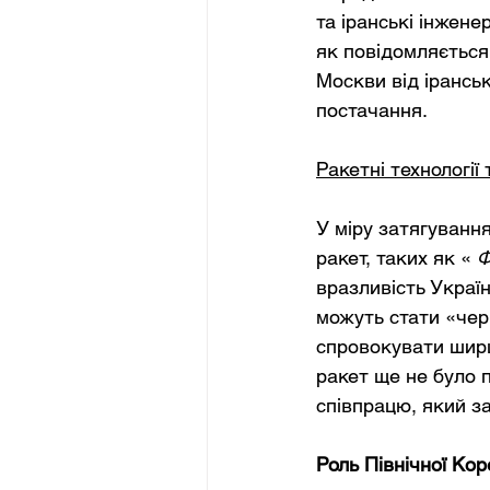
та іранські інжене
як повідомляється,
Москви від ірансь
постачання.
Ракетні технології
У міру затягуванн
ракет, таких як «
Ф
вразливість Украї
можуть стати «чер
спровокувати ширш
ракет ще не було п
співпрацю, який з
Роль Північної Кор