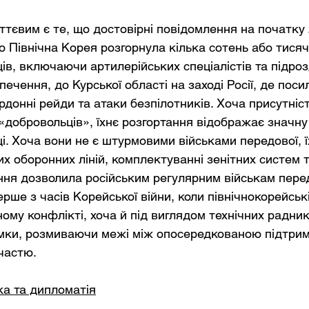
ттєвим є те, що достовірні повідомлення на початку 
о Північна Корея розгорнула кілька сотень або тисяч
ів, включаючи артилерійських спеціалістів та підроз
печення, до Курської області на заході Росії, де поси
рдонні рейди та атаки безпілотників. Хоча присутніст
«добровольців», їхнє розгортання відображає значну
ці. Хоча вони не є штурмовими військами передової, 
их оборонних ліній, комплектуванні зенітних систем т
ня дозволила російським регулярним військам пере
перше з часів Корейської війни, коли північнокорейськ
ому конфлікті, хоча й під виглядом технічних радникі
мки, розмиваючи межі між опосередкованою підтрим
частю.
ка та дипломатія