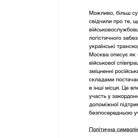
Можливо, більш су
свідчили про те, щ
військовослужбовц
логістичного забез
українські транско
Москва описує як 
військової співпра
зміцненні російськ
складами постачан
в інші місця. Це в
участь у закордонн
допоміжної підтри
безпосередньою у
Політична символі