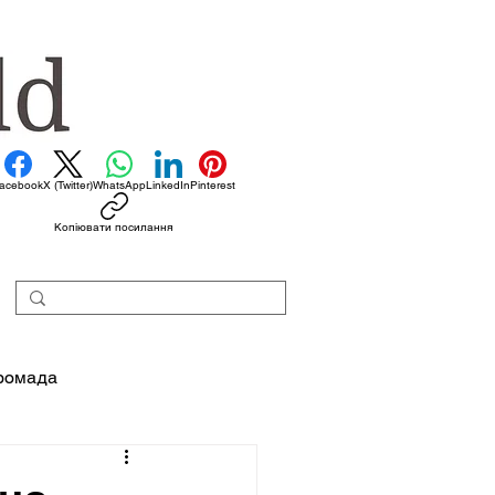
acebook
X (Twitter)
WhatsApp
LinkedIn
Pinterest
Копіювати посилання
ромада