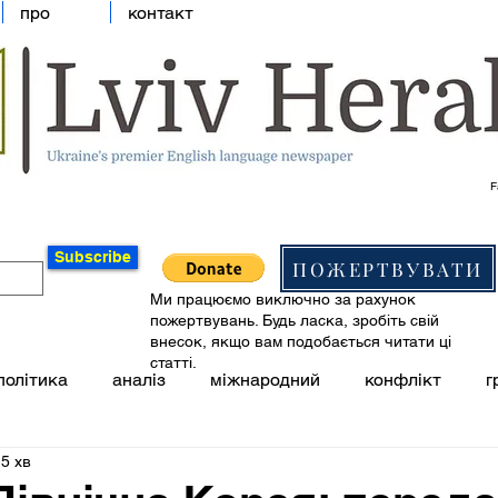
про
контакт
F
Subscribe
ПОЖЕРТВУВАТИ
Ми працюємо виключно за рахунок
пожертвувань. Будь ласка, зробіть свій
внесок, якщо вам подобається читати ці
статті.
політика
аналіз
міжнародний
конфлікт
г
5 хв