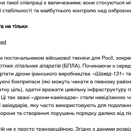
ки такої співпраці є величезними: вони стосуються м
ї стабільності та майбутнього контролю над озброєн
та не тільки
hed
 постачальником військової техніки для Росії, зокре
отних літальних апаратів
(БПЛА). Починаючи з середи
ортати дрони іранського виробництва
«Шахед-131»
та
ючі боєприпаси (які можуть чекати в певному районі
тну ціль), здатні вражати цивільну інфраструктуру г
 Ці так звані «дрони-камікадзе» стали невід'ємною 
ії авіаударів, яку часто використовують для подоланн
борони та створення порушень порядку далеко від лін
й не є просто транзакційною. Згідно з даними розвід