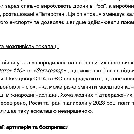
ри зараз спільно виробляють дрони в Росії, а виробни
 розташовані в Татарстані. Ця співпраця зменшує за
кого експорту та дозволяє швидше здійснювати локал
 та можливість ескалації
я війни увага зосередилася на потенційних поставках
атех-110»
та
«Зольфагар»
, що може ще більше підв
ни. Посадовці США та ЄС попереджають, що поставки
воною лінією», яка може різко змінити масштаби кон
і міжнародні наслідки. Хоча жодних підтверджених 
еревірено, Росія та Іран підписали у 2023 році пакт п
алишає таку ескалацію невирішеною.
еї: артилерія та боєприпаси