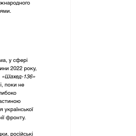
іжнародного 
нями.
ма, у сфері 
ни 2022 року, 
«Шахед-136»
, поки не 
либоко 
частиною 
я української 
ії фронту.
ки, російські 