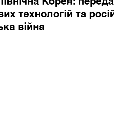
 Північна Корея: перед
вих технологій та росі
ька війна