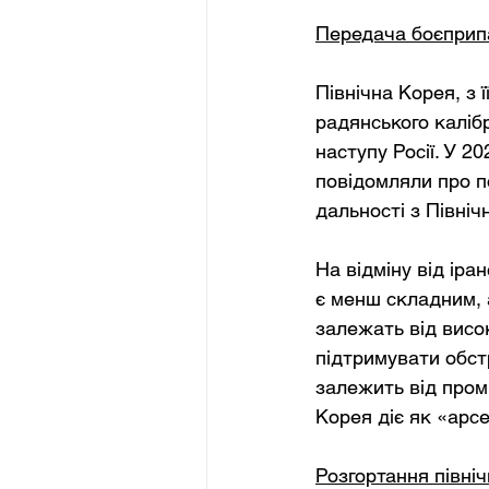
Передача боєприпа
Північна Корея, з 
радянського каліб
наступу Росії. У 2
повідомляли про п
дальності з Північ
На відміну від іра
є менш складним, 
залежать від висо
підтримувати обс
залежить від пром
Корея діє як «арс
Розгортання північ