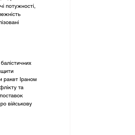
чі потужності, 
лежність 
ізовані 
 балістичних 
ищити 
 ракет Іраном 
флікту та 
поставок 
ро військову 