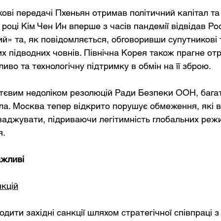
ькові передачі Пхеньян отримав політичний капітал та
 році Кім Чен Ин вперше з часів пандемії відвідав Ро
» та, як повідомляється, обговоривши супутникові т
 підводних човнів. Північна Корея також прагне отри
иво та технологічну підтримку в обмін на її зброю.
ттєвим недоліком резолюцій Ради Безпеки ООН, багат
ла. Москва тепер відкрито порушує обмеження, які в
аджувати, підриваючи легітимність глобальних режи
я.
ажливі
кцій
ходити західні санкції шляхом стратегічної співпраці з