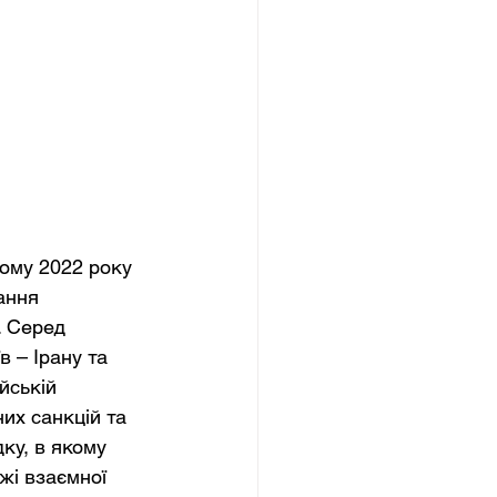
ому 2022 року 
ання 
. Серед 
 – Ірану та 
йській 
их санкцій та 
ку, в якому 
і взаємної 