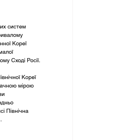
ких систем 
ривалому 
нної Кореї 
малої 
ому Сході Росії.
івнічної Кореї 
начною мірою 
ви 
едньо 
і Північна 
.