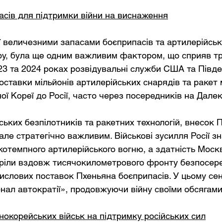
сів для підтримки війни на виснаження
її величезними запасами боєприпасів та артилерійсь
ру, була ще одним важливим фактором, що сприяв т
023 та 2024 роках розвідувальні служби США та Півде
оставки мільйонів артилерійських снарядів та ракет 
ної Кореї до Росії, часто через посередників на Далек
нських безпілотників та ракетних технологій, внесок П
але стратегічно важливим. Військові зусилля Росії з
котемпного артилерійського вогню, а здатність Моск
тріли вздовж тисячокилометрового фронту безпосер
ислових поставок Пхеньяна боєприпасів. У цьому сенс
енал автократії», продовжуючи війну своїми обсягами
нокорейських військ на підтримку російських сил