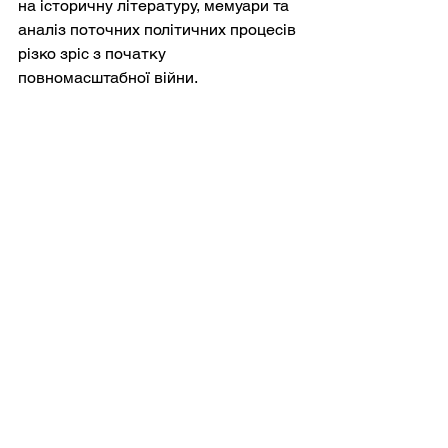
на історичну літературу, мемуари та 
аналіз поточних політичних процесів 
різко зріс з початку 
повномасштабної війни.
Водночас, молоді читачі дедалі 
частіше споживають літературу в 
цифровому форматі. Державні 
програми електронних книг значно 
розширилися, особливо серед 
молодих українців. Це може 
поступово змінити економіку 
українського видавничого 
господарства, заохочуючи коротші 
форми, гібридні жанри та більшу 
взаємодію між літературою та 
онлайн-культурними спільнотами.
Мабуть, найвизначнішим аспектом 