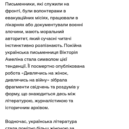
Письменники, які служили на 
фронті, були волонтерами в 
евакуаційних місіях, працювали в 
лікарнях або документували воєнні 
злочини, мають моральний 
авторитет, який сучасні читачі 
інстинктивно розпізнають. Покійна 
українська письменниця Вікторія 
Амеліна стала символом цієї 
тенденції. Її посмертно опублікована 
робота «Дивлячись на жінок, 
дивлячись на війну» зібрала 
фрагменти свідчень та роздумів у 
форму, що знаходиться десь між 
літературою, журналістикою та 
історичним архівом.
Водночас, українська література 
стала помітно більш жіночою за 