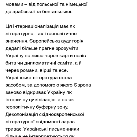
мовами – від польської та німецької 
до арабської та бенгальської.
Ця інтернаціоналізація має як 
літературне, так і геополітичне 
значення. Європейська аудиторія 
дедалі більше прагне зрозуміти 
Україну не лише через карти полів 
битв чи дипломатичні саміти, а й 
через романи, вірші та есе. 
Українська література стала 
засобом, за допомогою якого Європа 
заново відкриває Україну як 
історичну цивілізацію, а не як 
геополітичну буферну зону. 
Деколонізація східноєвропейської 
літературної свідомості зараз 
триває. Українські письменники 
більше не інтерпретуються як 