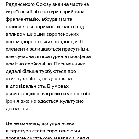
Радянського Союзу значна частина 
української літератури сприйняла 
фрагментацію, абсурдизм та 
грайливі експерименти, часто під 
впливом ширших європейських 
постмодерністських тенденцій. Ці 
елементи залишаються присутніми, 
але сучасна літературна атмосфера 
помітно серйозніша. Письменники 
дедалі більше турбуються про 
етичну ясність, свідчення та 
відповідальність. В умовах 
екзистенційної загрози сама по собі 
іронія вже не здається культурно 
достатньою.
Це не означає, що українська 
література стала спрощеною чи 
пропагандистською. Навпаки, деякі 