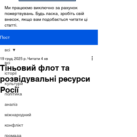
Ми працюємо виключно за рахунок
пожертвувань. Будь ласка, зробіть свій
внесок, якщо вам подобається читати ці
статті.
Пост
всі
19 груд. 2025 р.
Читати 4 хв
всі
Тіньовий флот та
історії
розвідувальні ресурси
культури
Росії
політика
аналіз
міжнародний
конфлікт
громада