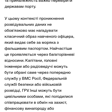
та приналежність важко перевірити 
державам порту.
У цьому контексті проникнення 
розвідувальних даних не 
обов'язково має нагадувати 
класичний образ навченого офіцера, 
який видає себе за моряка з 
фальшивим паспортом. Найчастіше 
це проявляється через багаторівневі 
відносини. Капітани, головні 
інженери або радіоведучі можуть 
бути обрані саме через попередню 
службу у ВМС Росії, Федеральній 
службі безпеки або військовій 
розвідці, ГРУ. Інші можуть бути 
цивільними особами, які погодилися 
співпрацювати в обмін на захист, 
фінансову винагороду або 