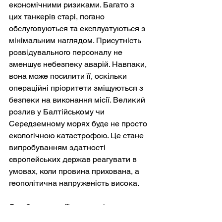
економічними ризиками. Багато з 
цих танкерів старі, погано 
обслуговуються та експлуатуються з 
мінімальним наглядом. Присутність 
розвідувального персоналу не 
зменшує небезпеку аварій. Навпаки, 
вона може посилити її, оскільки 
операційні пріоритети зміщуються з 
безпеки на виконання місії. Великий 
розлив у Балтійському чи 
Середземному морях буде не просто 
екологічною катастрофою. Це стане 
випробуванням здатності 
європейських держав реагувати в 
умовах, коли провина прихована, а 
геополітична напруженість висока.
Для Європи та її союзників це 
виклик як концептуальний, так і 