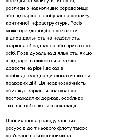
посадки на мілину, зіткнення, 
розливи в навколишнє середовище 
або підозріле перебування поблизу 
критичної інфраструктури, Росія 
може правдоподібно покласти 
відповідальність на недбалість, 
старіння обладнання або приватних 
осіб. Розвідувальна діяльність, якщо 
є підозра, залишається важко 
довести на рівні доказів, 
необхідному для дипломатичних чи 
правових дій. Ця неоднозначність 
обмежує варіанти реагування 
постраждалих держав, особливо 
тих, які побоюються ескалації.
Проникнення розвідувальних 
ресурсів до тіньового флоту також 
пов'язане з екологічними та 