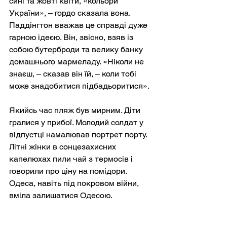
сині та жовті квіти, «кольори 
України», – гордо сказала вона. 
Паддінгтон вважав це справді дуже 
гарною ідеєю. Він, звісно, взяв із 
собою бутерброди та велику банку 
домашнього мармеладу. «Ніколи не 
знаєш, – сказав він їй, – коли тобі 
може знадобитися підбадьоритися».
Якийсь час пляж був мирним. Діти 
гралися у прибої. Молодий солдат у 
відпустці намалював портрет порту. 
Літні жінки в сонцезахисних 
капелюхах пили чай з термосів і 
говорили про ціну на помідори. 
Одеса, навіть під покровом війни, 
вміла залишатися Одесою.