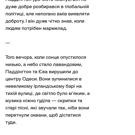
дуже добре розбирався в глобальній 
політиці, але непогано вмів виявляти 
доброту. І він дуже чітко знав, коли 
людям потрібен мармелад.
---
Того вечора, коли сонце опустилося 
низько, а небо стало лавандовим, 
Паддінгтон та Єва вирушили до 
центру Одеси. Вони зупинилися в 
невеликому ірландському барі на 
тихій вулиці, де світло було м’яким, а 
музика ніжно гуділа — скрипки та 
старі пісні, які звучали так, ніби вони 
перетнули океани, щоб дістатися 
туди.