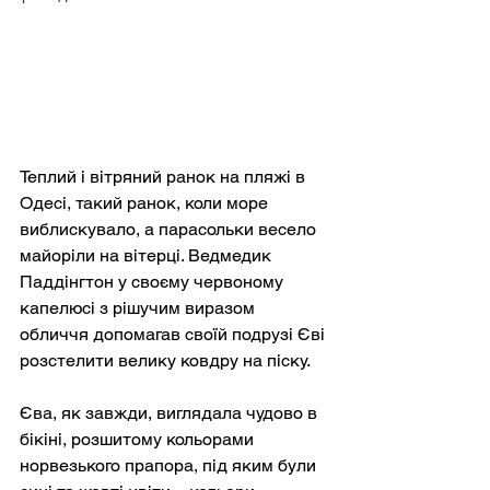
Теплий і вітряний ранок на пляжі в 
Одесі, такий ранок, коли море 
виблискувало, а парасольки весело 
майоріли на вітерці. Ведмедик 
Паддінгтон у своєму червоному 
капелюсі з рішучим виразом 
обличчя допомагав своїй подрузі Єві 
розстелити велику ковдру на піску.
Єва, як завжди, виглядала чудово в 
бікіні, розшитому кольорами 
норвезького прапора, під яким були 