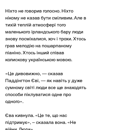
Ніхто не говорив голосно. Ніхто 
нікому не казав бути сміливим. Але в 
тихій теплій атмосфері того 
маленького ірландського бару люди 
знову посміхалися, хоч і трохи. Хтось 
грав мелодію на пошарпаному 
піаніно. Хтось інший співав 
колискову українською мовою.
«Це дивовижно, — сказав 
Паддінгтон Єві, — як навіть у дуже 
сумному світі люди все ще знаходять 
способи піклуватися одне про 
одного».
Єва кивнула. «Це те, що нас 
підтримує», – сказала вона. «Не 
війни. Люди».