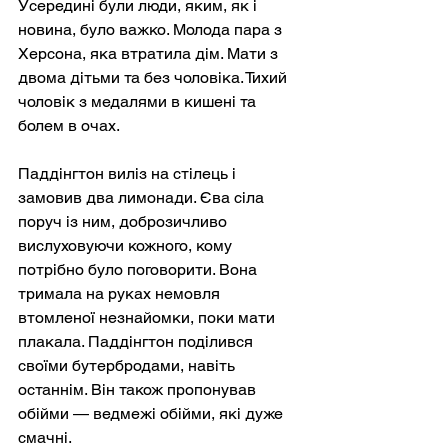
Усередині були люди, яким, як і 
новина, було важко. Молода пара з 
Херсона, яка втратила дім. Мати з 
двома дітьми та без чоловіка. Тихий 
чоловік з медалями в кишені та 
болем в очах.
Паддінгтон виліз на стілець і 
замовив два лимонади. Єва сіла 
поруч із ним, доброзичливо 
вислуховуючи кожного, кому 
потрібно було поговорити. Вона 
тримала на руках немовля 
втомленої незнайомки, поки мати 
плакала. Паддінгтон поділився 
своїми бутербродами, навіть 
останнім. Він також пропонував 
обійми — ведмежі обійми, які дуже 
смачні.