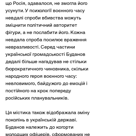
що Росія, здавалося, не змогла його 
усунути. У психології воєнного часу 
невдалі спроби вбивства можуть 
зміцнити політичний авторитет 
фігури, а не послабити його. Кожна 
невдала спроба посилює враження 
невразливості. Серед частини 
української громадськості Буданов 
дедалі більше нагадував не стільки 
бюрократичного чиновника, скільки 
народного героя воєнного часу: 
невловимого, байдужого до емоцій і 
постійного на крок попереду 
російських планувальників.
Ця містика також відображала зміну 
поколінь в українській державі. 
Буданов належить до когорти 
молодших офіцерів, сформованих не 