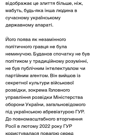
відображає це злиття більше, ніж, 
мабуть, будь-яка інша людина в 
сучасному українському 
державному апараті.
Його поява як незамінного 
політичного гравця не була 
неминучою. Буданов спочатку не був 
політиком у традиційному розумінні, 
не був публічним інтелектуалом чи 
партійним агентом. Він вийшов із 
секретної культури військової 
розвідки, зокрема Головного 
управління розвідки Міністерства 
оборони України, загальновідомого 
під українською абревіатурою ГУР. 
До повномасштабного вторгнення 
Росії в лютому 2022 року ГУР 
користувалася повагою серед 