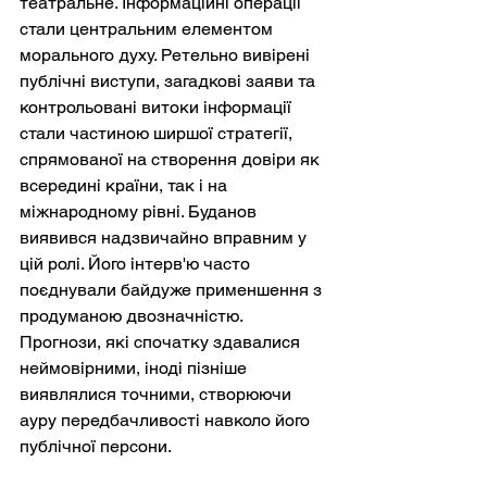
театральне. Інформаційні операції 
стали центральним елементом 
морального духу. Ретельно вивірені 
публічні виступи, загадкові заяви та 
контрольовані витоки інформації 
стали частиною ширшої стратегії, 
спрямованої на створення довіри як 
всередині країни, так і на 
міжнародному рівні. Буданов 
виявився надзвичайно вправним у 
цій ролі. Його інтерв'ю часто 
поєднували байдуже применшення з 
продуманою двозначністю. 
Прогнози, які спочатку здавалися 
неймовірними, іноді пізніше 
виявлялися точними, створюючи 
ауру передбачливості навколо його 
публічної персони.