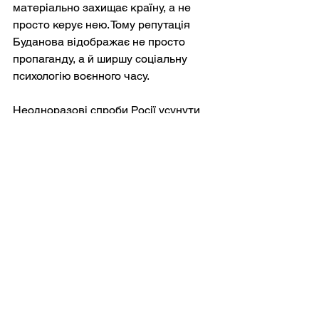
матеріально захищає країну, а не 
просто керує нею. Тому репутація 
Буданова відображає не просто 
пропаганду, а й ширшу соціальну 
психологію воєнного часу.
Неодноразові спроби Росії усунути 
його також проливають світло на 
розуміння Кремлем сучасного 
конфлікту, особливо після його 
підвищення на посаду президента. 
Сучасні війни дедалі більше 
персоналізуються. Стратегічні 
наративи об'єднуються навколо 
ідентифікованих осіб, чиє 
виживання або знищення має 
символічне значення, непропорційне 
їхній офіційній інституційній ролі. 
Росія неодноразово 