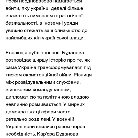
Росія неодноразово намагається 
вбити, яку українці дедалі більше 
вважають символом стратегічної 
безжальності, а іноземні уряди 
уважно стежать за її близькістю до 
найглибших кіл української влади.
Еволюція публічної ролі Буданова 
розповідає ширшу історію про те, як 
сама Україна трансформувалася під 
тиском екзистенційної війни. Різниця 
між розвідувальними службами, 
військовим командуванням, 
дипломатією та політичною владою 
невпинно розмивається. У мирних 
демократіях ці сфери часто 
ретельно розділені. У воєнній 
Україні вони злилися разом через 
необхідність. Кар'єра Буданова 