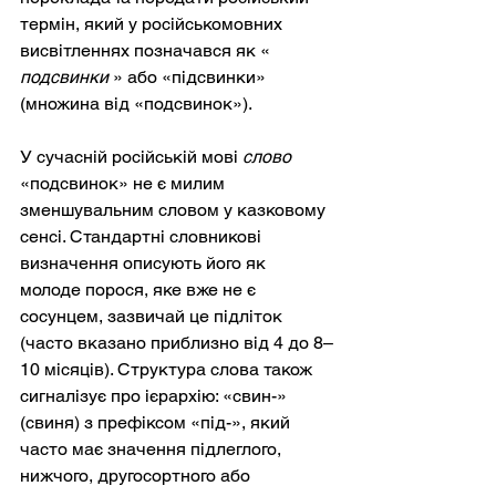
термін, який у російськомовних 
висвітленнях позначався як «
подсвинки
» або «підсвинки» 
(множина від «подсвинок»).
У сучасній російській мові
слово
«подсвинок» не є милим 
зменшувальним словом у казковому 
сенсі. Стандартні словникові 
визначення описують його як 
молоде порося, яке вже не є 
сосунцем, зазвичай це підліток 
(часто вказано приблизно від 4 до 8–
10 місяців). Структура слова також 
сигналізує про ієрархію: «свин-» 
(свиня) з префіксом «під-», який 
часто має значення підлеглого, 
нижчого, другосортного або 