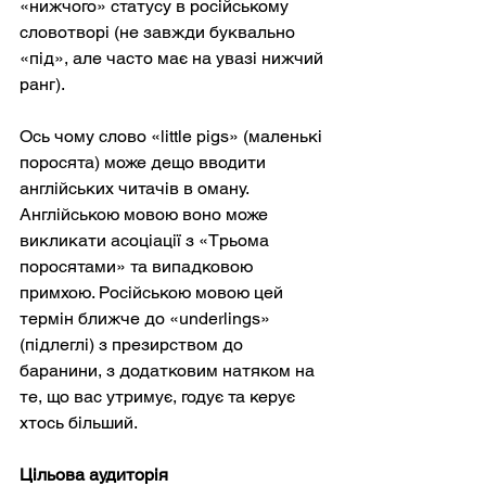
«нижчого» статусу в російському 
словотворі (не завжди буквально 
«під», але часто має на увазі нижчий 
ранг).
Ось чому слово «little pigs» (маленькі 
поросята) може дещо вводити 
англійських читачів в оману. 
Англійською мовою воно може 
викликати асоціації з «Трьома 
поросятами» та випадковою 
примхою. Російською мовою цей 
термін ближче до «underlings» 
(підлеглі) з презирством до 
баранини, з додатковим натяком на 
те, що вас утримує, годує та керує 
хтось більший.
Цільова аудиторія