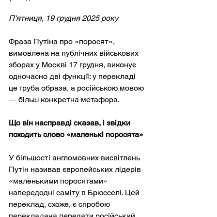
П'ятниця, 19 грудня 2025 року
Фраза Путіна про «поросят», 
вимовлена на публічних військових 
зборах у Москві 17 грудня, виконує 
одночасно дві функції: у перекладі 
це груба образа, а російською мовою 
— більш конкретна метафора.
Що він насправді сказав, і звідки 
походить слово «маленькі поросята»
У більшості англомовних висвітлень 
Путін називав європейських лідерів 
«маленькими поросятами» 
напередодні саміту в Брюсселі. Цей 
переклад, схоже, є спробою 
перекладача передати російський 