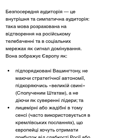
Безпосередня аудиторія — це 
внутрішня та симпатична аудиторія: 
така мова розрахована на 
відтворення на російському 
телебаченні та в соціальних 
мережах як сигнал домінування. 
Вона зображує Європу як:
підпорядковані Вашингтону, не 
маючи стратегічної автономії, 
підкоряючись «великій свині» 
(Сполученим Штатам), а не 
діючи як суверенні лідери; та
лицемірні або жадібні в тому 
сенсі (часто використовується в 
кремлівських посланнях), що 
європейці хочуть отримати 
прибуток від слабкості Росії або 