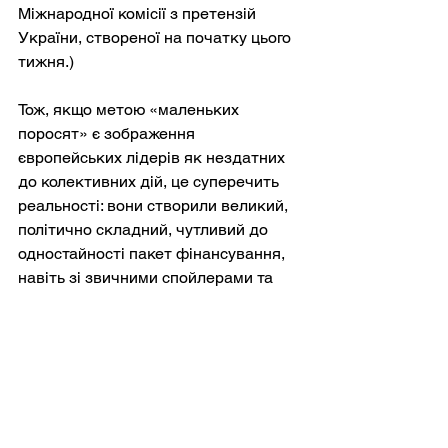
Міжнародної комісії з претензій 
України, створеної на початку цього 
тижня.)
Тож, якщо метою «маленьких 
поросят» є зображення 
європейських лідерів як нездатних 
до колективних дій, це суперечить 
реальності: вони створили великий, 
політично складний, чутливий до 
одностайності пакет фінансування, 
навіть зі звичними спойлерами та 
винятками.
Тим не менш, ця фраза не має на 
меті точно описати Європу. Вона 
спрямована на формування історії, 
яку росіяни чують про Європу. У 
цьому наративі навіть пакет у 