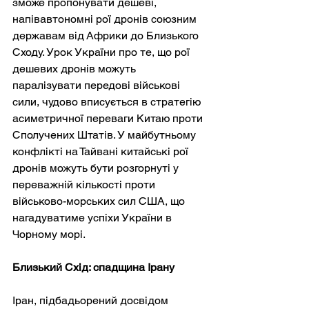
зможе пропонувати дешеві, 
напівавтономні рої дронів союзним 
державам від Африки до Близького 
Сходу. Урок України про те, що рої 
дешевих дронів можуть 
паралізувати передові військові 
сили, чудово вписується в стратегію 
асиметричної переваги Китаю проти 
Сполучених Штатів. У майбутньому 
конфлікті на Тайвані китайські рої 
дронів можуть бути розгорнуті у 
переважній кількості проти 
військово-морських сил США, що 
нагадуватиме успіхи України в 
Чорному морі.
Близький Схід: спадщина Ірану
Іран, підбадьорений досвідом 