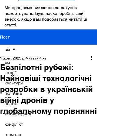
Ми працюємо виключно за рахунок
пожертвувань. Будь ласка, зробіть свій
внесок, якщо вам подобається читати ці
статті.
Пост
всі
1 жовт. 2025 р.
Читати 4 хв
всі
Безпілотні рубежі:
історії
Найновіші технологічні
культури
розробки в українській
політика
війні дронів у
аналіз
глобальному порівнянні
міжнародний
конфлікт
громада