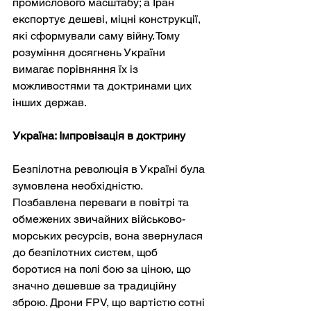
промислового масштабу; а Іран 
експортує дешеві, міцні конструкції, 
які сформували саму війну. Тому 
розуміння досягнень України 
вимагає порівняння їх із 
можливостями та доктринами цих 
інших держав.
Україна: Імпровізація в доктрину
Безпілотна революція в Україні була 
зумовлена необхідністю. 
Позбавлена переваги в повітрі та 
обмежених звичайних військово-
морських ресурсів, вона звернулася 
до безпілотних систем, щоб 
боротися на полі бою за ціною, що 
значно дешевше за традиційну 
зброю. Дрони FPV, що вартістю сотні 