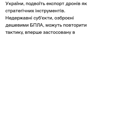
України, подвоїть експорт дронів як 
стратегічних інструментів. 
Недержавні суб'єкти, озброєні 
дешевими БПЛА, можуть повторити 
тактику, вперше застосовану в 
Україні: насичення протиповітряної 
оборони, удари по інфраструктурі 
або блокування судноплавних 
шляхів. Таким чином, Близький Схід, 
ймовірно, зіткнеться з поширенням 
війни за допомогою дронів, 
прототипом якої стане поле бою 
України.
Сама Україна: країна-інноватор
Для України майбутнє 
парадоксальне. Вона залишається 
під екзистенційною загрозою, але 