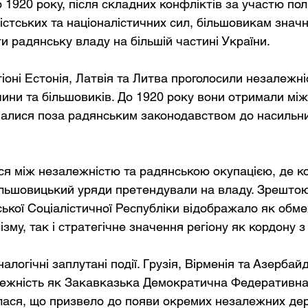
 1920 року, після складних конфліктів за участю пол
хістських та націоналістичних сил, більшовикам знач
и радянську владу на більшій частині України.
іоні Естонія, Латвія та Литва проголосили незалежніс
чини та більшовиків. До 1920 року вони отримали мі
алися поза радянським законодавством до насильниц
ся між незалежністю та радянською окупацією, де к
ільшовицький уряди претендували на владу. Зрештою
ської Соціалістичної Республіки відображало як обме
ізму, так і стратегічне значення регіону як кордону 
логічні заплутані події. Грузія, Вірменія та Азербай
ежність як Закавказька Демократична Федеративна 
ася, що призвело до появи окремих незалежних дер