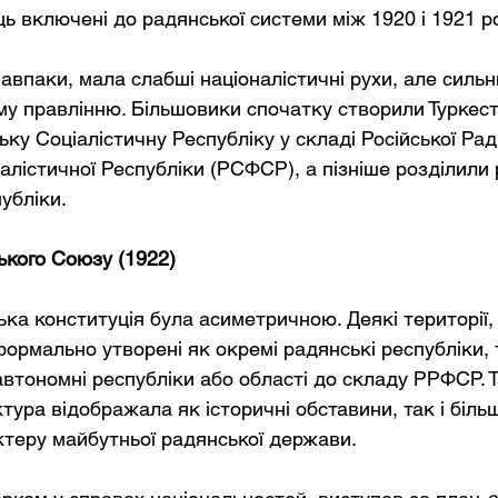
ць включені до радянської системи між 1920 і 1921 р
авпаки, мала слабші націоналістичні рухи, але сильн
му правлінню. Більшовики спочатку створили Туркест
ку Соціалістичну Республіку у складі Російської Рад
лістичної Республіки (РСФСР), а пізніше розділили р
убліки.
кого Союзу (1922)
а конституція була асиметричною. Деякі території, 
формально утворені як окремі радянські республіки, т
автономні республіки або області до складу РРФСР. Т
тура відображала як історичні обставини, так і біль
теру майбутньої радянської держави.