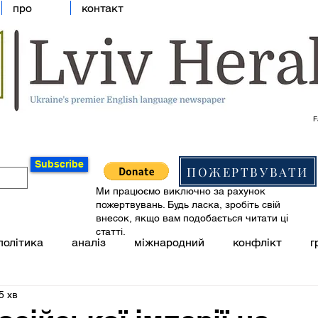
про
контакт
F
Subscribe
ПОЖЕРТВУВАТИ
Ми працюємо виключно за рахунок
пожертвувань. Будь ласка, зробіть свій
внесок, якщо вам подобається читати ці
статті.
політика
аналіз
міжнародний
конфлікт
г
5 хв