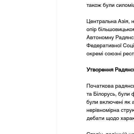
також були силомі
Центральна Азія, н
опір більшовицько
Автономну Радянсь
Федеративної Соціа
окремі союзні респ
Утворення Радянсь
Початкова радянськ
та Білорусь, були 
були включені як 
нерівномірна струк
дебати щодо харак