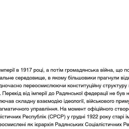
імперії в 1917 році, а потім громадянська війна, що п
кальне середовище, в якому більшовики прагнули від
дночасно переосмислюючи конституційну структуру 
Перехід від імперії до Радянської федерації не був ні
лючав складну взаємодію ідеології, військового приму
рагматичного управління. На момент офіційного ство
стичних Республік (СРСР) у грудні 1922 року старі і
еосмислені як ієрархія Радянських Соціалістичних Ре