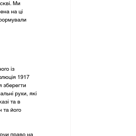
кві. Ми 
ена на ці 
 формували 
ого із 
люція 1917 
я зберегти 
льні рухи, які 
азі та в 
 та його 
ючи право на 