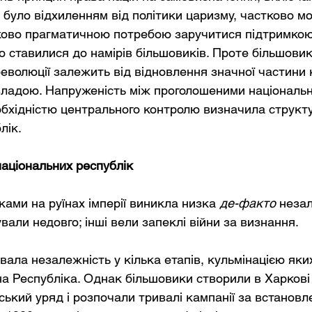
 було відхиленням від політики царизму, частково м
тково прагматичною потребою заручитися підтримкою
ою ставилися до намірів більшовиків. Проте більшовик
революції залежить від відновлення значної частини 
ю владою. Напруженість між проголошеними національ
бхідністю центрального контролю визначила структу
лік.
аціональних республік
оками 
на руїнах імперії виникла
низка
де-факто
 неза
ували недовго; інші вели запеклі війни за визнання.
ала незалежність у кілька етапів, кульмінацією яки
а Республіка. Однак більшовики створили в Харкові
ський уряд і розпочали тривалі кампанії за встанов