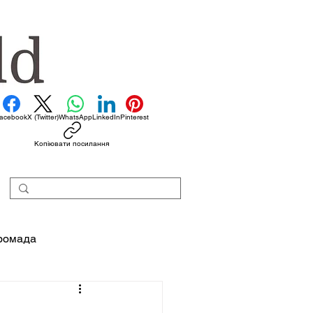
acebook
X (Twitter)
WhatsApp
LinkedIn
Pinterest
Копіювати посилання
ромада