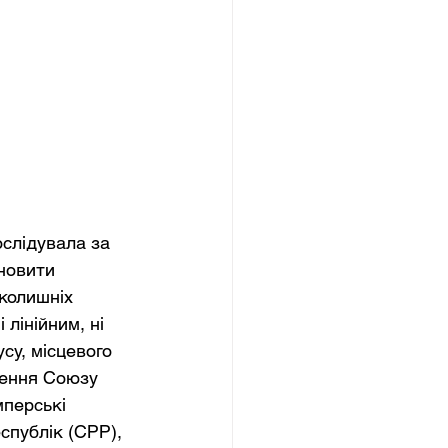
ослідувала за 
новити 
колишніх 
 лінійним, ні 
су, місцевого 
рення Союзу 
мперські 
спублік (СРР), 