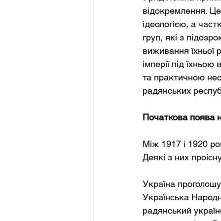
відокремлення. Це
ідеологією, а час
груп, які з підозр
виживання їхньої 
імперії під їхньо
та практичною нео
радянських респуб
Початкова поява н
Між 1917 і 1920 р
Деякі з них проісн
Україна проголошув
Українська Народн
радянський україн