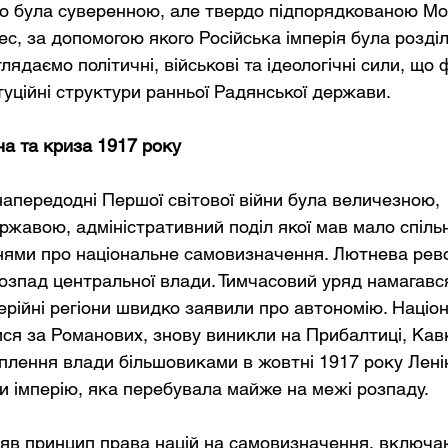
то була суверенною, але твердо підпорядкованою Мос
, за допомогою якого Російська імперія була розділ
глядаємо політичні, військові та ідеологічні сили, що
туційні структури ранньої Радянської держави.
а та криза 1917 року
напередодні Першої світової війни була величезною, 
жавою, адміністративний поділ якої мав мало спільн
ями про національне самовизначення. Лютнева рево
озпад центральної влади. Тимчасовий уряд намагавс
рійні регіони швидко заявили про автономію. Націона
ся за Романових, знову виникли на Прибалтиці, Кавк
оплення влади більшовиками в жовтні 1917 року Ленін
и імперію, яка перебувала майже на межі розпаду.
яв принцип права націй на самовизначення, включа