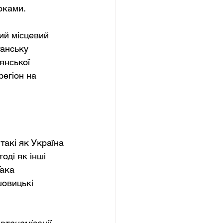
оками.
ий місцевий 
анську 
янської 
егіон на 
такі як Україна 
оді як інші 
ака 
шовицькі 