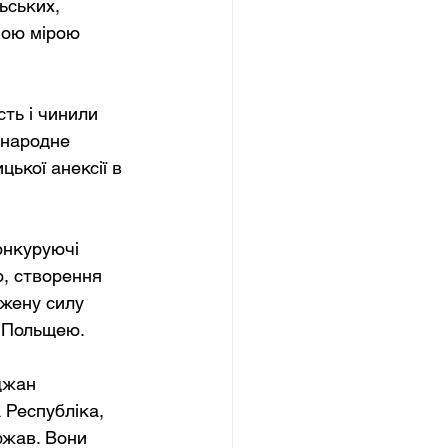
ьських, 
ною мірою 
ть і чинили 
жнародне 
ької анексії в 
онкуруючі 
, створення 
жену силу 
з Польщею.
джан 
Республіка, 
жав. Вони 