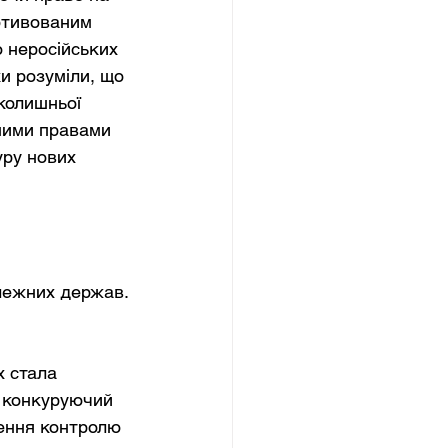
отивованим 
 неросійських 
и розуміли, що 
колишньої 
ними правами 
ру нових 
лежних держав. 
х стала 
 конкуруючий 
лення контролю 