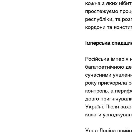
кожна з яких ніби
простежуємо процес
республіки, та роз
кордони та консти
Імперська спадщин
Російська імперія 
багатоетнічною дер
сучасними уявленн
року прискорила р
контроль, а перифе
довго пригнічували
Україні. Після зах
колеги успадкувал
Уряд Леніна прийн