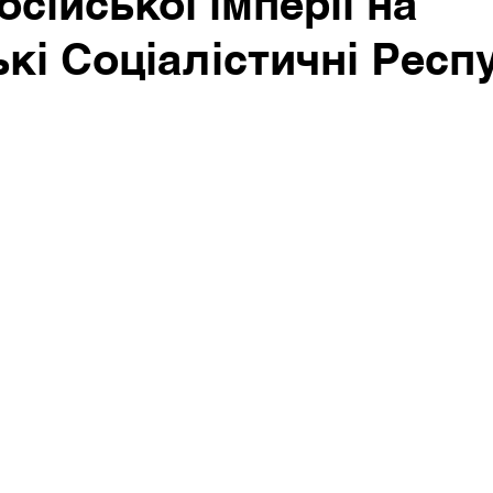
осійської імперії на
кі Соціалістичні Респ