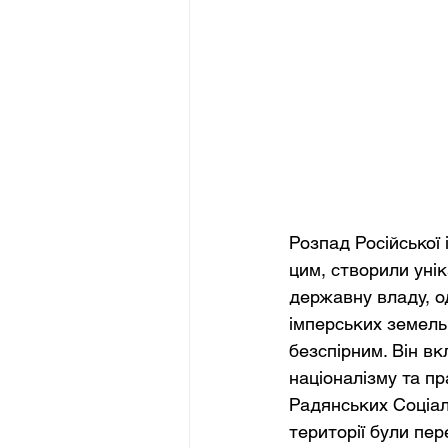
Розпад Російської 
цим, створили уні
державну владу, о
імперських земель. 
безспірним. Він вк
націоналізму та п
Радянських Соціалі
території були пер