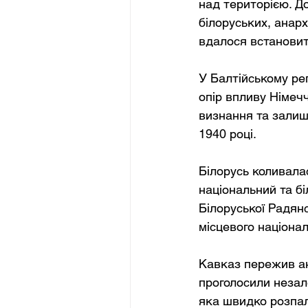
над територією. До
білоруських, анар
вдалося встановит
У Балтійському рег
опір впливу Німеч
визнання та залиш
1940 році.
Білорусь коливала
національний та б
Білоруської Радян
місцевого націонал
Кавказ пережив ана
проголосили незал
яка швидко розпал