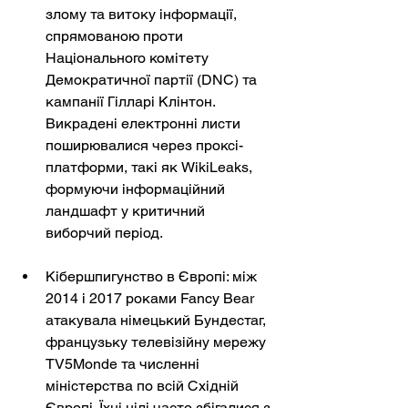
злому та витоку інформації, 
спрямованою проти 
Національного комітету 
Демократичної партії (DNC) та 
кампанії Гілларі Клінтон. 
Викрадені електронні листи 
поширювалися через проксі-
платформи, такі як WikiLeaks, 
формуючи інформаційний 
ландшафт у критичний 
виборчий період.
Кібершпигунство в Європі: між 
2014 і 2017 роками Fancy Bear 
атакувала німецький Бундестаг, 
французьку телевізійну мережу 
TV5Monde та численні 
міністерства по всій Східній 
Європі. Їхні цілі часто збігалися з 