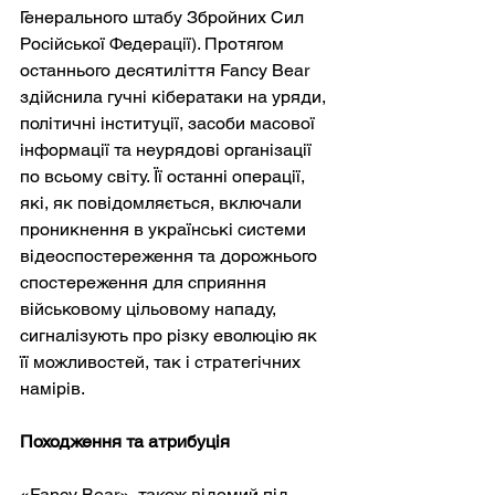
Генерального штабу Збройних Сил 
Російської Федерації). Протягом 
останнього десятиліття Fancy Bear 
здійснила гучні кібератаки на уряди, 
політичні інституції, засоби масової 
інформації та неурядові організації 
по всьому світу. Її останні операції, 
які, як повідомляється, включали 
проникнення в українські системи 
відеоспостереження та дорожнього 
спостереження для сприяння 
військовому цільовому нападу, 
сигналізують про різку еволюцію як 
її можливостей, так і стратегічних 
намірів.
Походження та атрибуція
«Fancy Bear», також відомий під 