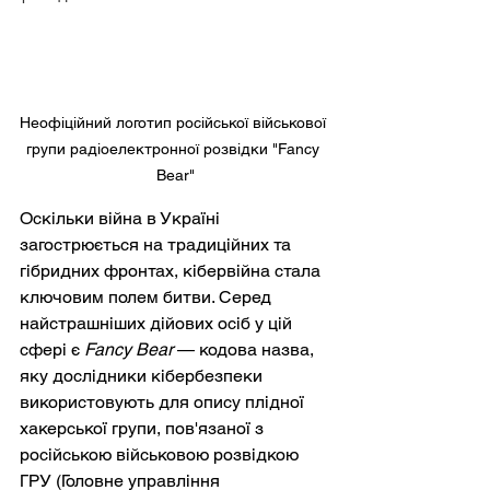
Неофіційний логотип російської військової 
групи радіоелектронної розвідки "Fancy 
Bear"
Оскільки війна в Україні 
загострюється на традиційних та 
гібридних фронтах, кібервійна стала 
ключовим полем битви. Серед 
найстрашніших дійових осіб у цій 
сфері є
Fancy Bear
— кодова назва, 
яку дослідники кібербезпеки 
використовують для опису плідної 
хакерської групи, пов'язаної з 
російською військовою розвідкою 
ГРУ (Головне управління 