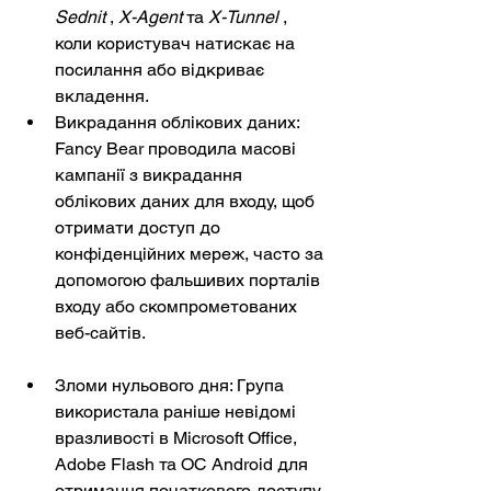
Sednit
,
X-Agent
та
X-Tunnel
, 
коли користувач натискає на 
посилання або відкриває 
вкладення.
Викрадання облікових даних: 
Fancy Bear проводила масові 
кампанії з викрадання 
облікових даних для входу, щоб 
отримати доступ до 
конфіденційних мереж, часто за 
допомогою фальшивих порталів 
входу або скомпрометованих 
веб-сайтів.
Зломи нульового дня: Група 
використала раніше невідомі 
вразливості в Microsoft Office, 
Adobe Flash та ОС Android для 
отримання початкового доступу.