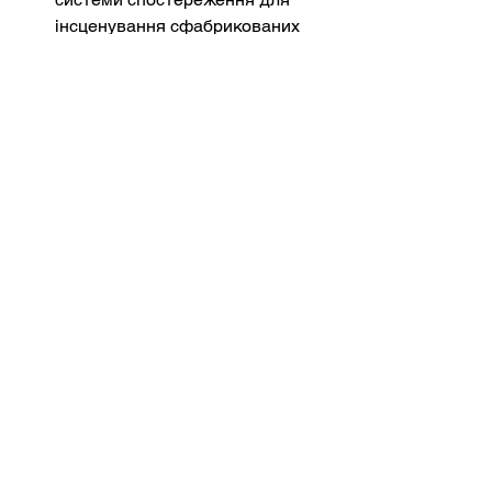
інсценування сфабрикованих 
подій або заплутування 
атрибуції в делікатних 
операціях.
Ці дії знаменують собою зближення 
кібервійни, кінетичних операцій та 
психологічних операцій, розмиваючи 
межу між віртуальними та 
фізичними полями битв.
Міжнародне реагування та 
контрзаходи
Західні держави та Україна 
активізували співпрацю у сфері 
кібербезпеки. Агентство 
Європейського Союзу з 