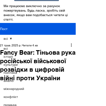
Ми працюємо виключно за рахунок
пожертвувань. Будь ласка, зробіть свій
внесок, якщо вам подобається читати ці
статті.
Пост
всі
21 трав. 2025 р.
Читати 4 хв
всі
Fancy Bear: Тіньова рука
історії
російської військової
культури
розвідки в цифровій
політика
війні проти України
аналіз
міжнародний
конфлікт
громада