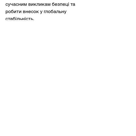
сучасним викликам безпеці та 
робити внесок у глобальну 
стабільність.
Очікується, що заплановане 
збільшення видатків на оборону в 
2025 році посилить оперативну 
готовність цих сил і зусилля з 
модернізації. Очікуються інвестиції в 
передові технології, модернізацію 
обладнання та навчання персоналу 
з метою зміцнення військової 
потужності Італії протягом наступних 
кількох років.
Військова допомога Італії Україні
Італія надала значну військову 
допомогу Україні, у 2025 році 