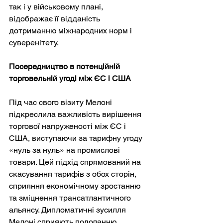
так і у військовому плані, 
відображає її відданість 
дотриманню міжнародних норм і 
суверенітету.
Посередництво в потенційній 
торговельній угоді між ЄС і США
Під час свого візиту Мелоні 
підкреслила важливість вирішення 
торгової напруженості між ЄС і 
США, виступаючи за тарифну угоду 
«нуль за нуль» на промислові 
товари. Цей підхід спрямований на 
скасування тарифів з обох сторін, 
сприяння економічному зростанню 
та зміцнення трансатлантичного 
альянсу. Дипломатичні зусилля 
Мелоні сприяють подоланню 