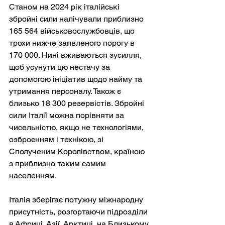
Станом на 2024 рік італійські 
збройні сили налічували приблизно 
165 564 військовослужбовців, що 
трохи нижче заявленого порогу в 
170 000. Нині вживаються зусилля, 
щоб усунути цю нестачу за 
допомогою ініціатив щодо найму та 
утримання персоналу. Також є 
близько 18 300 резервістів. Збройні 
сили Італії можна порівняти за 
чисельністю, якщо не технологіями, 
озброєнням і технікою, зі 
Сполученим Королівством, країною 
з приблизно таким самим 
населенням.
Італія зберігає потужну міжнародну 
присутність, розгортаючи підрозділи 
в Африці, Азії, Арктиці, на Близькому 