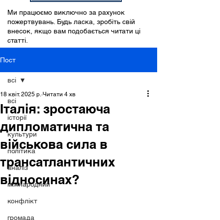
Ми працюємо виключно за рахунок
пожертвувань. Будь ласка, зробіть свій
внесок, якщо вам подобається читати ці
статті.
Пост
всі
18 квіт. 2025 р.
Читати 4 хв
всі
Італія: зростаюча
історії
дипломатична та
культури
військова сила в
політика
трансатлантичних
аналіз
відносинах?
міжнародний
конфлікт
громада