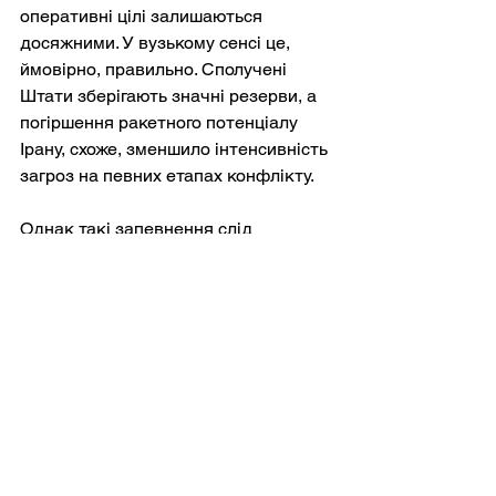
оперативні цілі залишаються 
досяжними. У вузькому сенсі це, 
ймовірно, правильно. Сполучені 
Штати зберігають значні резерви, а 
погіршення ракетного потенціалу 
Ірану, схоже, зменшило інтенсивність 
загроз на певних етапах конфлікту.
Однак такі запевнення слід 
інтерпретувати з обережністю. 
Уряди, що перебувають у стані 
війни, рідко визнають свою 
вразливість у режимі реального часу. 
Відсутність негайного дефіциту не 
заперечує існування 
довгострокового виснаження.
Отже, висновок є більш 
нюансованим. Сполучені Штати не 