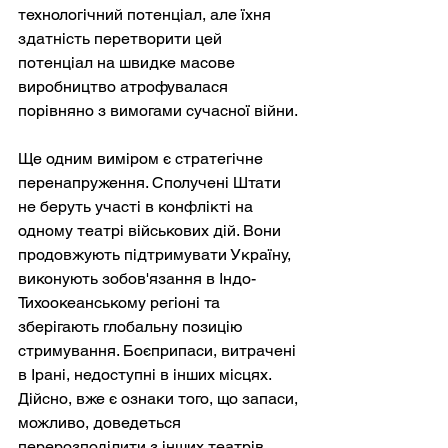
технологічний потенціал, але їхня 
здатність перетворити цей 
потенціал на швидке масове 
виробництво атрофувалася 
порівняно з вимогами сучасної війни.
Ще одним виміром є стратегічне 
перенапруження. Сполучені Штати 
не беруть участі в конфлікті на 
одному театрі військових дій. Вони 
продовжують підтримувати Україну, 
виконують зобов'язання в Індо-
Тихоокеанському регіоні та 
зберігають глобальну позицію 
стримування. Боєприпаси, витрачені 
в Ірані, недоступні в інших місцях. 
Дійсно, вже є ознаки того, що запаси, 
можливо, доведеться 
перерозподілити з інших театрів 