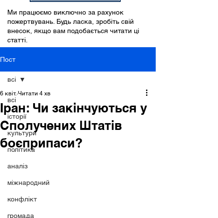
Ми працюємо виключно за рахунок
пожертвувань. Будь ласка, зробіть свій
внесок, якщо вам подобається читати ці
статті.
Пост
всі
6 квіт.
Читати 4 хв
всі
Іран: Чи закінчуються у
історії
Сполучених Штатів
культури
боєприпаси?
політика
аналіз
міжнародний
конфлікт
громада