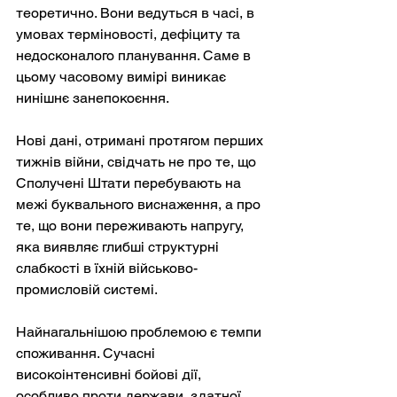
теоретично. Вони ведуться в часі, в 
умовах терміновості, дефіциту та 
недосконалого планування. Саме в 
цьому часовому вимірі виникає 
нинішнє занепокоєння.
Нові дані, отримані протягом перших 
тижнів війни, свідчать не про те, що 
Сполучені Штати перебувають на 
межі буквального виснаження, а про 
те, що вони переживають напругу, 
яка виявляє глибші структурні 
слабкості в їхній військово-
промисловій системі.
Найнагальнішою проблемою є темпи 
споживання. Сучасні 
високоінтенсивні бойові дії, 
особливо проти держави, здатної 