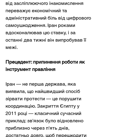
від засліплюючого інакомислення 
переважує економічний та 
адміністративний біль від цифрового 
самоушкодження. Іран роками 
вдосконалював цю ставку, і за 
останні два тижні він випробував її 
межі.
Прецедент: припинення роботи як 
інструмент правління
Іран — не перша держава, яка 
виявила, що найшвидший спосіб 
зірвати протести — це порушити 
координацію. Закриття Єгипту у 
2011 році — класичний сучасний 
приклад: зв'язок було відновлено 
приблизно через п'ять днів, 
достатньо довго, щоб перешкодити 