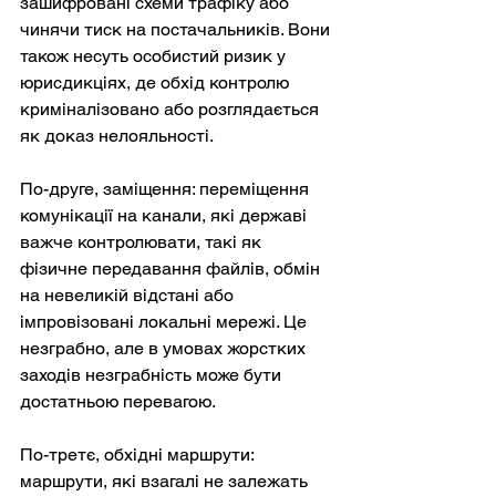
зашифровані схеми трафіку або 
чинячи тиск на постачальників. Вони 
також несуть особистий ризик у 
юрисдикціях, де обхід контролю 
криміналізовано або розглядається 
як доказ нелояльності.
По-друге, заміщення: переміщення 
комунікації на канали, які державі 
важче контролювати, такі як 
фізичне передавання файлів, обмін 
на невеликій відстані або 
імпровізовані локальні мережі. Це 
незграбно, але в умовах жорстких 
заходів незграбність може бути 
достатньою перевагою.
По-третє, обхідні маршрути: 
маршрути, які взагалі не залежать 