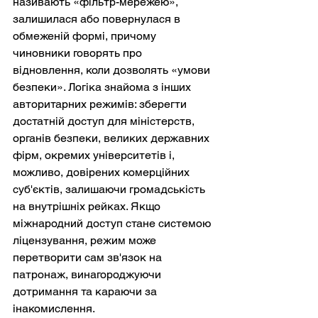
називають «фільтр-мережею», 
залишилася або повернулася в 
обмеженій формі, причому 
чиновники говорять про 
відновлення, коли дозволять «умови 
безпеки». Логіка знайома з інших 
авторитарних режимів: зберегти 
достатній доступ для міністерств, 
органів безпеки, великих державних 
фірм, окремих університетів і, 
можливо, довірених комерційних 
суб'єктів, залишаючи громадськість 
на внутрішніх рейках. Якщо 
міжнародний доступ стане системою 
ліцензування, режим може 
перетворити сам зв'язок на 
патронаж, винагороджуючи 
дотримання та караючи за 
інакомислення.