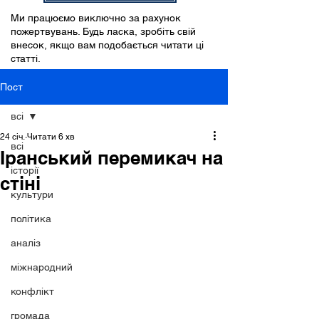
Ми працюємо виключно за рахунок
пожертвувань. Будь ласка, зробіть свій
внесок, якщо вам подобається читати ці
статті.
Пост
всі
24 січ.
Читати 6 хв
всі
Іранський перемикач на
історії
стіні
культури
політика
аналіз
міжнародний
конфлікт
громада