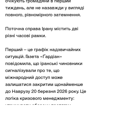
очікують громадяни в перший 
тиждень, але не назавжди у вигляді 
повного, рівномірного затемнення.
Поточна справа Ірану містить дві 
різні часові рамки.
Перший – це графік надзвичайних 
ситуацій. Газета «Ґардіан» 
повідомила, що іранські чиновники 
сигналізували про те, що 
міжнародний доступ може 
залишатися закритим щонайменше 
до Наврузу 20 березня 2026 року. Це 
логіка кризового менеджменту: 
утримувати оборону протягом 
пікового сезону протестів, 
перервати ритм мобілізації, а потім 
поступово знову відкривати.