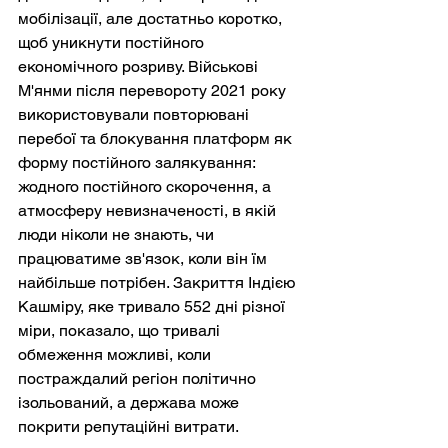
мобілізації, але достатньо коротко, 
щоб уникнути постійного 
економічного розриву. Військові 
М'янми після перевороту 2021 року 
використовували повторювані 
перебої та блокування платформ як 
форму постійного залякування: 
жодного постійного скорочення, а 
атмосферу невизначеності, в якій 
люди ніколи не знають, чи 
працюватиме зв'язок, коли він їм 
найбільше потрібен. Закриття Індією 
Кашміру, яке тривало 552 дні різної 
міри, показало, що тривалі 
обмеження можливі, коли 
постраждалий регіон політично 
ізольований, а держава може 
покрити репутаційні витрати.