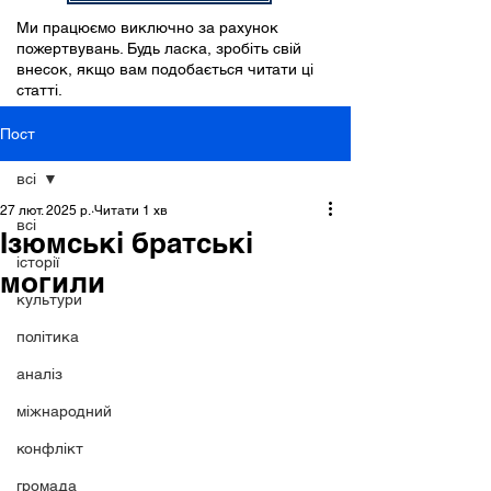
Ми працюємо виключно за рахунок
пожертвувань. Будь ласка, зробіть свій
внесок, якщо вам подобається читати ці
статті.
Пост
всі
27 лют. 2025 р.
Читати 1 хв
всі
Ізюмські братські
історії
могили
культури
політика
аналіз
міжнародний
конфлікт
громада