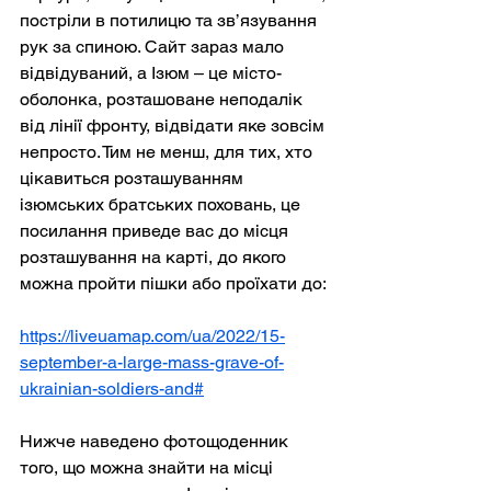
постріли в потилицю та зв’язування 
рук за спиною. Сайт зараз мало 
відвідуваний, а Ізюм – це місто-
оболонка, розташоване неподалік 
від лінії фронту, відвідати яке зовсім 
непросто. Тим не менш, для тих, хто 
цікавиться розташуванням 
ізюмських братських поховань, це 
посилання приведе вас до місця 
розташування на карті, до якого 
можна пройти пішки або проїхати до:
https://liveuamap.com/ua/2022/15-
september-a-large-mass-grave-of-
ukrainian-soldiers-and#
Нижче наведено фотощоденник 
того, що можна знайти на місці 