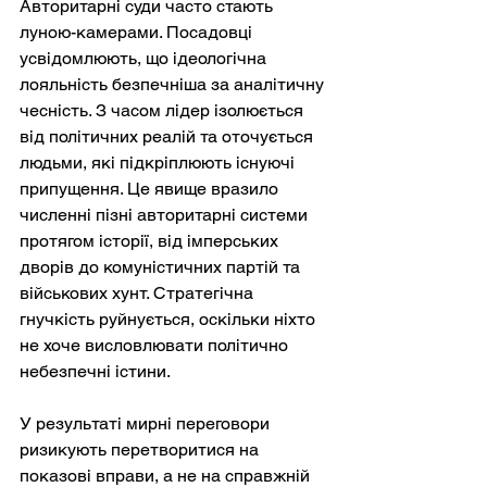
Авторитарні суди часто стають 
луною-камерами. Посадовці 
усвідомлюють, що ідеологічна 
лояльність безпечніша за аналітичну 
чесність. З часом лідер ізолюється 
від політичних реалій та оточується 
людьми, які підкріплюють існуючі 
припущення. Це явище вразило 
численні пізні авторитарні системи 
протягом історії, від імперських 
дворів до комуністичних партій та 
військових хунт. Стратегічна 
гнучкість руйнується, оскільки ніхто 
не хоче висловлювати політично 
небезпечні істини.
У результаті мирні переговори 
ризикують перетворитися на 
показові вправи, а не на справжній 