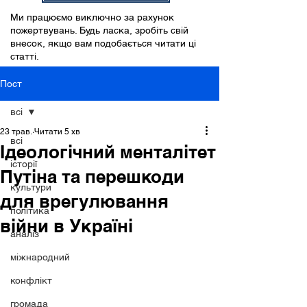
Ми працюємо виключно за рахунок
пожертвувань. Будь ласка, зробіть свій
внесок, якщо вам подобається читати ці
статті.
Пост
всі
23 трав.
Читати 5 хв
всі
Ідеологічний менталітет
історії
Путіна та перешкоди
культури
для врегулювання
політика
війни в Україні
аналіз
міжнародний
конфлікт
громада