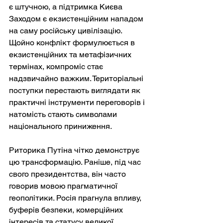
є штучною, а підтримка Києва 
Заходом є екзистенційним нападом 
на саму російську цивілізацію. 
Щойно конфлікт формулюється в 
екзистенційних та метафізичних 
термінах, компроміс стає 
надзвичайно важким. Територіальні 
поступки перестають виглядати як 
практичні інструменти переговорів і 
натомість стають символами 
національного приниження.
Риторика Путіна чітко демонструє 
цю трансформацію. Раніше, під час 
свого президентства, він часто 
говорив мовою прагматичної 
геополітики. Росія прагнула впливу, 
буферів безпеки, комерційних 
інтересів та статусу великої 