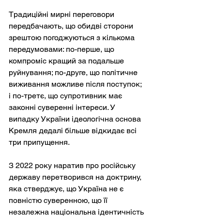
Традиційні мирні переговори 
передбачають, що обидві сторони 
зрештою погоджуються з кількома 
передумовами: по-перше, що 
компроміс кращий за подальше 
руйнування; по-друге, що політичне 
виживання можливе після поступок; 
і по-третє, що супротивник має 
законні суверенні інтереси. У 
випадку України ідеологічна основа 
Кремля дедалі більше відкидає всі 
три припущення.
З 2022 року наратив про російську 
державу перетворився на доктрину, 
яка стверджує, що Україна не є 
повністю суверенною, що її 
незалежна національна ідентичність 