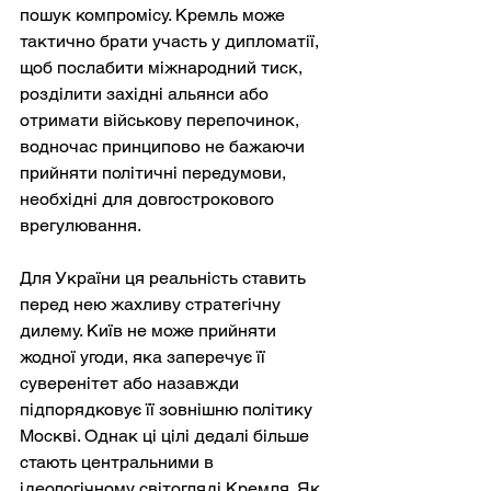
пошук компромісу. Кремль може 
тактично брати участь у дипломатії, 
щоб послабити міжнародний тиск, 
розділити західні альянси або 
отримати військову перепочинок, 
водночас принципово не бажаючи 
прийняти політичні передумови, 
необхідні для довгострокового 
врегулювання.
Для України ця реальність ставить 
перед нею жахливу стратегічну 
дилему. Київ не може прийняти 
жодної угоди, яка заперечує її 
суверенітет або назавжди 
підпорядковує її зовнішню політику 
Москві. Однак ці цілі дедалі більше 
стають центральними в 
ідеологічному світогляді Кремля. Як 