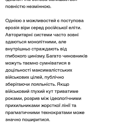
повністю незмінною.
Однією з можливостей є поступова 
ерозія віри серед російської еліти. 
Авторитарні системи часто зовні 
здаються монолітними, але 
внутрішньо страждають від 
глибокого цинізму. Багато чиновників 
можуть таємно сумніватися в 
доцільності максималістських 
військових цілей, публічно 
зберігаючи лояльність. Якщо 
військовий глухий кут триватиме 
роками, розрив між ідеологічними 
прихильниками жорсткої лінії та 
прагматичними технократами може 
значно поширитися.