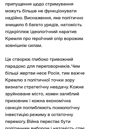
припущення щодо стримування 
можуть більше не функціонувати 
надійно. Виснаження, яке політично 
знищило б багато урядів, натомість 
підкріплює ідеологічний наратив 
Кремля про героїчний опір ворожим 
зовнішнім силам.
Це створює глибоко тривожний 
парадокс для переговорників. Чим 
більші жертви несе Росія, тим важче 
Кремлю з політичної точки зору 
визнати стратегічну невдачу. Кожне 
зруйноване місто, кожен загиблий 
призовник і кожна економічна 
санкція поглиблюють психологічну 
інвестицію режиму в остаточну 
перемогу. Війна перестає бути 
політичним вибором і натомість стає 