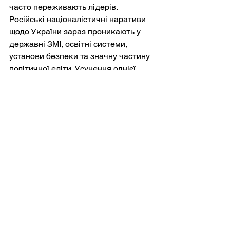
часто переживають лідерів. 
Російські націоналістичні наративи 
щодо України зараз проникають у 
державні ЗМІ, освітні системи, 
установи безпеки та значну частину 
політичної еліти. Усунення однієї 
людини без зміни ідеологічних основ 
режиму може просто призвести до 
появи наступника, який так само не 
бажатиме йти на компроміси.
Звідси випливає справді 
радикальна можливість: стійкий мир 
може вимагати від Росії ширшого 
інтелектуального та політичного 
переосмислення імперії, 
ідентичності та відносин із сусідніми 
державами. Такі трансформації 
історично болісні та 