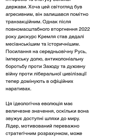
держави. Хоча цей світогляд був 
агресивним, він залишався помітно 
транзакційним. Однак після 
повномасштабного вторгнення 2022 
року дискурс Кремля став дедалі 
месіанськішим та історичнішим. 
Посилання на середньовічну Русь, 
імперську долю, антиколоніальну 
боротьбу проти Заходу та духовну 
війну проти ліберальної цивілізації 
тепер домінують в офіційних 
наративах.
Ця ідеологічна еволюція має 
величезне значення, оскільки вона 
звужує доступні шляхи до миру. 
Лідер, мотивований переважно 
стратегічним розрахунком, може 