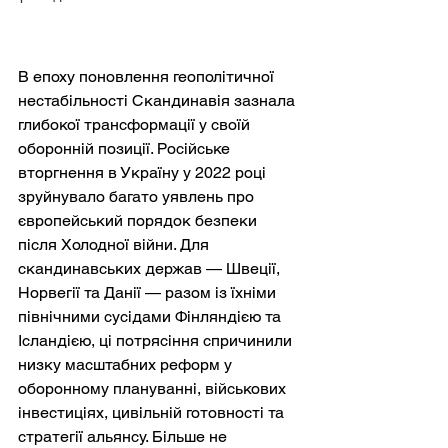
В епоху поновлення геополітичної 
нестабільності Скандинавія зазнала 
глибокої трансформації у своїй 
оборонній позиції. Російське 
вторгнення в Україну у 2022 році 
зруйнувало багато уявлень про 
європейський порядок безпеки 
після Холодної війни. Для 
скандинавських держав — Швеції, 
Норвегії та Данії — разом із їхніми 
північними сусідами Фінляндією та 
Ісландією, ці потрясіння спричинили 
низку масштабних реформ у 
оборонному плануванні, військових 
інвестиціях, цивільній готовності та 
стратегії альянсу. Більше не 