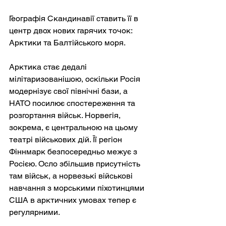
Географія Скандинавії ставить її в 
центр двох нових гарячих точок: 
Арктики та Балтійського моря.
Арктика стає дедалі 
мілітаризованішою, оскільки Росія 
модернізує свої північні бази, а 
НАТО посилює спостереження та 
розгортання військ. Норвегія, 
зокрема, є центральною на цьому 
театрі військових дій. Її регіон 
Фіннмарк безпосередньо межує з 
Росією. Осло збільшив присутність 
там військ, а норвезькі військові 
навчання з морськими піхотинцями 
США в арктичних умовах тепер є 
регулярними.