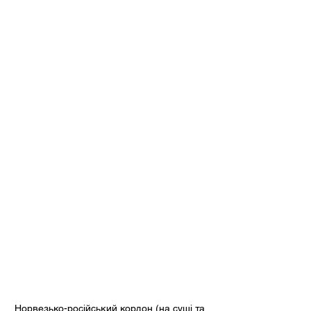
Норвезько-російський кордон (на суші та 