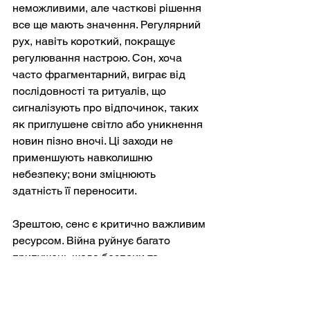
неможливими, але часткові рішення 
все ще мають значення. Регулярний 
рух, навіть короткий, покращує 
регулювання настрою. Сон, хоча 
часто фрагментарний, виграє від 
послідовності та ритуалів, що 
сигналізують про відпочинок, таких 
як приглушене світло або уникнення 
новин пізно вночі. Ці заходи не 
применшують навколишню 
небезпеку; вони зміцнюють 
здатність її переносити.
Зрештою, сенс є критично важливим 
ресурсом. Війна руйнує багато 
припущень щодо безпеки та 
прогресу, але часто прояснює 
цінності. Для одних сенс знаходиться 
в опорі, обороні чи професійному 