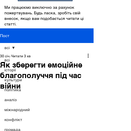
Ми працюємо виключно за рахунок
пожертвувань. Будь ласка, зробіть свій
внесок, якщо вам подобається читати ці
статті.
Пост
всі
30 січ.
Читати 3 хв
всі
Як зберегти емоційне
історії
благополуччя під час
культури
війни
політика
аналіз
міжнародний
конфлікт
громада