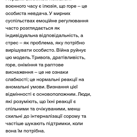
воєнного часу є ілюзія, що горе – це 
особиста невдача. У мирних 
суспільствах емоційне регулювання 
часто розглядається як 
індивідуальна відповідальність, а 
стрес – як проблема, яку потрібно 
вирішувати особисто. Війна руйнує 
цю модель. Тривога, дратівливість, 
горе, оніміння та раптове 
виснаження – це не ознаки 
слабкості; це нормальні реакції на 
аномальні умови. Визнання цієї 
відмінності є основоположним. Люди, 
які розуміють, що їхні реакції є 
спільними та очікуваними, менш 
схильні до інтерналізації сорому та 
частіше шукають підтримки, коли 
вона їм потрібна.