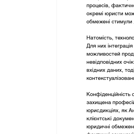
процесів, фактичн
окремі юристи можу
обмежені стимули 
Натомість, техноло
Для них інтеграці
можливостей проду
невідповідних очі
вхідних даних, тод
контекстуалізовани
Конфіденційність 
захищена професій
юрисдикціях, як А
клієнтські докумен
юридичні обмеження