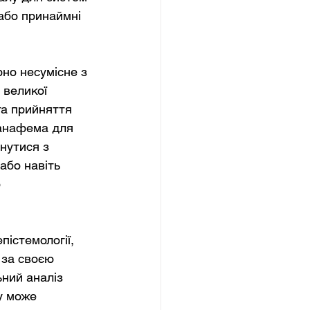
або принаймні 
но несумісне з 
великої 
та прийняття 
 анафема для 
нутися з 
або навіть 
 
істемології, 
 за своєю 
ний аналіз 
у може 