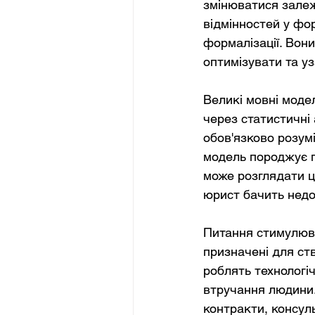
змінюватися залежн
відмінностей у фо
формалізації. Вон
оптимізувати та уз
Великі мовні моде
через статистичні 
обов'язково розум
модель породжує п
може розглядати ц
юрист бачить недол
Питання стимулюв
призначені для ств
роблять технологічн
втручання людини.
контракти, консул