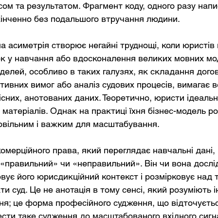
сом та результатом. Фрагмент коду, одного разу напи
інченно без подальшого втручання людини.
 асиметрія створює негайні труднощі, коли юристів 
ок у навчання або вдосконалення великих мовних мо
делей, особливо в таких галузях, як складання догов
ивних вимог або аналіз судових процесів, вимагає в
існих, анотованих даних. Теоретично, юристи ідеальн
матеріалів. Однак на практиці їхня бізнес-модель ро
овільним і важким для масштабування.
омерційного права, який переглядає навчальні дані, 
 «правильний» чи «неправильний». Він чи вона дослі
вує його юрисдикційний контекст і розмірковує над т
и суд. Це не анотація в тому сенсі, який розуміють 
я; це форма професійного судження, що відточуєтьс
ести таке судження до масштабованого вхідного сигн