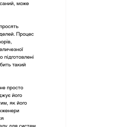
саний, може 
просять 
делей. Процес 
орів, 
еличезної 
о підготовлені 
бить такий 
не просто 
джує його 
им, як його 
інженери 
я 
алу для систем 