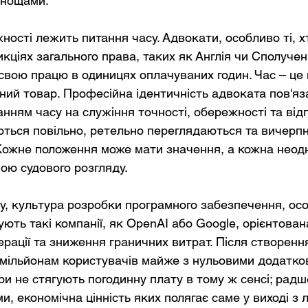
днощами.
іжності лежить питання часу. Адвокати, особливо ті, 
ціях загального права, таких як Англія чи Сполучен
свою працю в одиницях оплачуваних годин. Час – це 
ний товар. Професійна ідентичність адвоката пов'яз
нням часу на служіння точності, обережності та відп
ються повільно, ретельно переглядаються та вичерпн
ожне положення може мати значення, а кожна неодн
ою судового розгляду.
у, культура розробки програмного забезпечення, осо
ють такі компанії, як OpenAI або Google, орієнтован
рації та зниження граничних витрат. Після створення
мільйонам користувачів майже з нульовими додатко
ри не стягують погодинну плату в тому ж сенсі; радш
, економічна цінність яких полягає саме у виході з лі