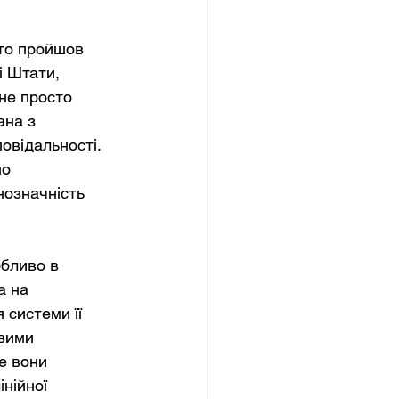
хто пройшов 
і Штати, 
не просто 
ана з 
овідальності. 
о 
означність 
бливо в 
а на 
 системи її 
вими 
е вони 
нійної 