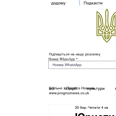
додому
Подкасти
Підпишіться на нашу розсилку
Номер WhatsApp
Спільно з Прогноз Новини
всі
історії
культури
www.prognoznews.co.uk
30 бер.
Читати 4 хв