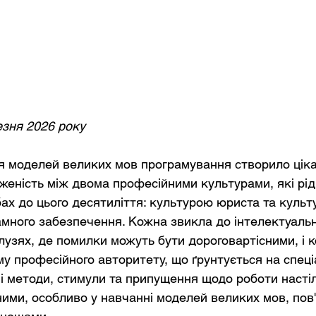
езня 2026 року
моделей великих мов програмування створило цікав
женість між двома професійними культурами, які рід
ах до цього десятиліття: культурою юриста та культ
много забезпечення. Кожна звикла до інтелектуально
лузях, де помилки можуть бути дороговартісними, і 
у професійного авторитету, що ґрунтується на спеці
ні методи, стимули та припущення щодо роботи настіл
ими, особливо у навчанні моделей великих мов, пов'