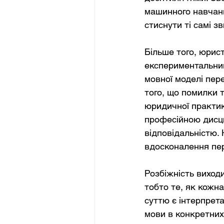
машинного навчанн
стиснути ті самі з
Більше того, юрис
експериментальним
мовної моделі пер
того, що помилки 
юридичної практик
професійною дисци
відповідальністю. 
вдосконалення пер
Розбіжність виходи
тобто те, як кожн
суттю є інтерпрета
мови в конкретних