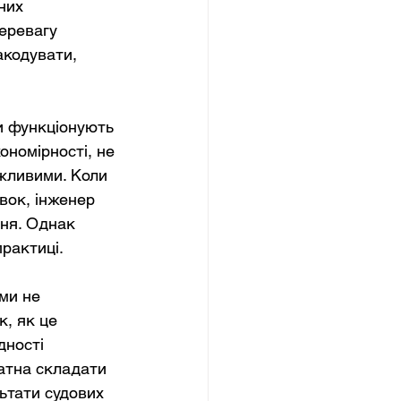
них 
еревагу 
акодувати, 
и функціонують 
ономірності, не 
жливими. Коли 
ок, інженер 
ня. Однак 
практиці.
ми не 
, як це 
дності 
атна складати 
ьтати судових 