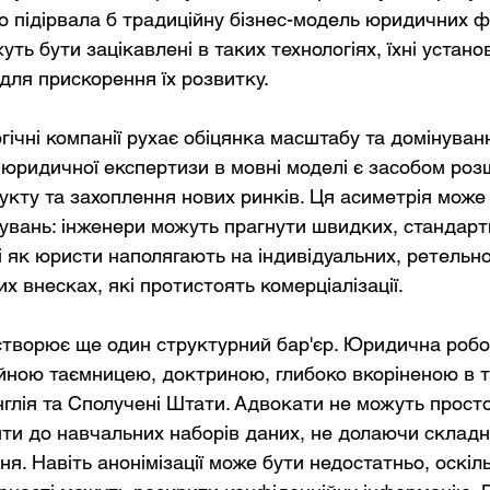
о підірвала б традиційну бізнес-модель юридичних ф
ть бути зацікавлені в таких технологіях, їхні устан
для прискорення їх розвитку.
гічні компанії рухає обіцянка масштабу та домінуванн
я юридичної експертизи в мовні моделі є засобом ро
кту та захоплення нових ринків. Ця асиметрія може
кувань: інженери можуть прагнути швидких, стандарт
і як юристи наполягають на індивідуальних, ретельно
х внесках, які протистоять комерціалізації.
створює ще один структурний бар'єр. Юридична робо
ною таємницею, доктриною, глибоко вкоріненою в т
нглія та Сполучені Штати. Адвокати не можуть прост
ти до навчальних наборів даних, не долаючи складні
. Навіть анонімізації може бути недостатньо, оскіль