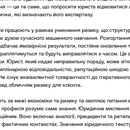
я — це те саме, що попросити юриста відмовитися 
вички, які визначають його експертизу.
ти працюють у рамках уникнення ризику, що структур
 духом сучасного машинного навчання. Розгортання 
едбачає ймовірнісні результати, постійне оновлення 
траплятимуться та будуть виправлятися з часом. Це
и. Юрист, який надає неправильну пораду, може зітк
плінарною відповідальністю, репутаційною шкодою 
Не існує еквівалентної толерантності до ітеративного
ед обличчям ризику для клієнта.
ть за межі економіки та ризику та охоплює питання еп
а професія розуміє саме знання. Юридичне мислення
ційним. Воно включає аналогії, прецеденти та ретель
 фактичних контекстах. Значення юридичного текст