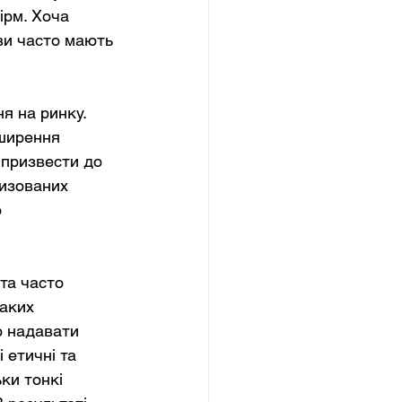
ірм. Хоча 
ови часто мають 
я на ринку. 
зширення 
 призвести до 
изованих 
 
та часто 
аких 
о надавати 
 етичні та 
ки тонкі 