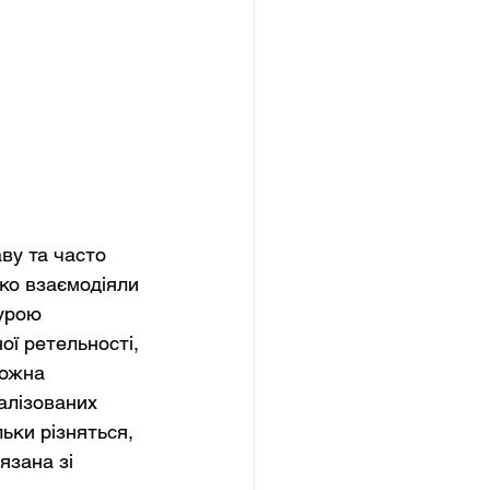
у та часто 
ко взаємодіяли 
урою 
ї ретельності, 
кожна 
алізованих 
ьки різняться, 
язана зі 