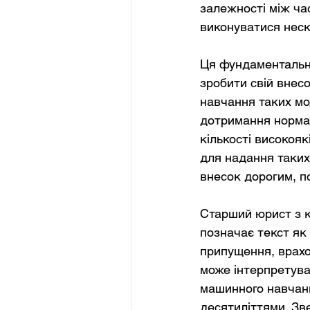
залежності між ча
виконуватися неск
Ця фундаментальна
зробити свій внес
навчання таких мо
дотримання нормат
кількості високояк
для надання таких 
внесок дорогим, п
Старший юрист з к
позначає текст як
припущення, врахо
може інтерпретуват
машинного навчанн
десятиліттями. Зв