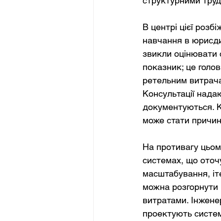
структурними тру
В центрі цієї розб
навчання в юрисдик
звикли оцінювати 
показник; це голов
ретельним витрача
Консультації нада
документуються. К
може стати причин
На противагу цьом
системах, що оточу
масштабування, іте
можна розгорнути 
витратами. Інжене
проектують системи