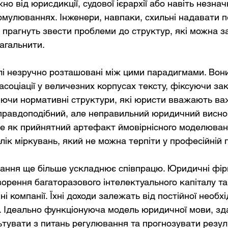
о від юрисдикції, судової ієрархії або навіть незнач
рмулюваннях. Інженери, навпаки, схильні надавати п
и прагнуть звести проблеми до структур, які можна з
агальнити.
лі незручно розташовані між цими парадигмами. Вон
асоціації у величезних корпусах тексту, фіксуючи зак
іючи нормативні структури, які юристи вважають ва
равдоподібний, але неправильний юридичний виснов
е як прийнятний артефакт ймовірнісного моделюван
ік міркувань, який не можна терпіти у професійній 
ання ще більше ускладнює співпрацю. Юридичні фір
орення багаторазового інтелектуального капіталу так
і компанії. Їхні доходи залежать від постійної необхі
 Ідеально функціонуюча модель юридичної мови, зд
ьтувати з питань регулювання та прогнозувати резул