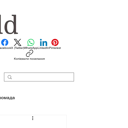
acebook
X (Twitter)
WhatsApp
LinkedIn
Pinterest
Копіювати посилання
ромада