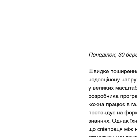
Понеділок, 30 бер
Швидке поширення 
недооцінену напру
у великих масштаб
розробника програ
кожна працює в га
претендує на форм
знаннях. Однак їх
що співпраця між н