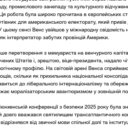
аду, промислового занепаду та культурного відчуженн
Ця робота була широко прочитана в європейських ст
утівник для американського електорату, який привів
 цьому сенсі Венс увійшов у міжнародну свідомість н
 як інтерпретатор забутих провінцій Америки.
ше перетворення з мемуариста на венчурного капітал
чених Штатів і, зрештою, віце-президента, надало чі
логічному профілю. На світовій арені Венса сприймаю
ощів, скільки як прихильника національної консолідац
авиться до ліберального інтернаціоналізму та обереж
важає моралізаторським авантюризмом у зовнішній пол
юнхенській конференції з безпеки 2025 року була з
й довго вважався святилищем трансатлантичного кон
відрізнявся від звичної мови спільної долі та інституц