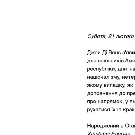
Субота, 21 лютого
Джей Ді Венс з'яви
для союзників Аме
республіки; для і
націоналізму, нете
якому випадку, як 
доповнення до пре
про напрямок, у я
рухатися їхня краї
Народжений в Огай
Хіллбіллі Елегія»
,