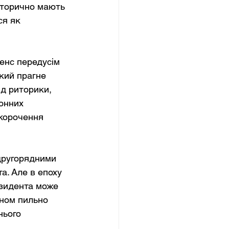
історично мають 
ся як 
енс передусім 
кий прагне 
ід риторики, 
онних 
корочення 
другорядними 
а. Але в епоху 
езидента може 
оном пильно 
нього 