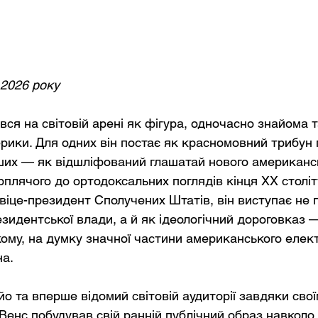
 2026 року
вся на світовій арені як фігура, одночасно знайома 
рики. Для одних він постає як красномовний трибун 
нших — як відшліфований глашатай нового американс
рплячого до ортодоксальних поглядів кінця ХХ столітт
віце-президент Сполучених Штатів, він виступає не 
зидентської влади, а й як ідеологічний дороговказ 
кому, на думку значної частини американського елект
на.
о та вперше відомий світовій аудиторії завдяки сво
 Венс побудував свій ранній публічний образ навколо