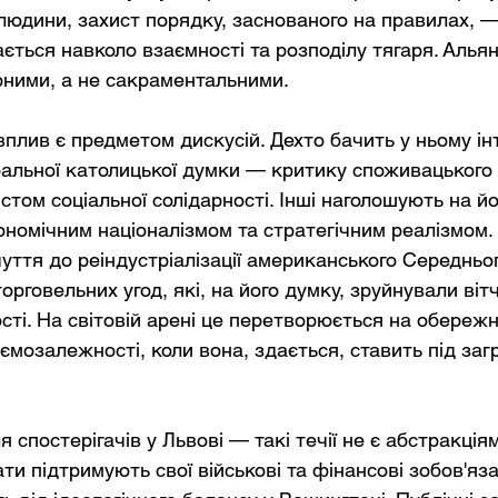
 людини, захист порядку, заснованого на правилах, —
ється навколо взаємності та розподілу тягаря. Альянс
ірними, а не сакраментальними.
вплив є предметом дискусій. Дехто бачить у ньому і
ральної католицької думки — критику споживацького 
истом соціальної солідарності. Інші наголошують на йо
ономічним націоналізмом та стратегічним реалізмом. 
уття до реіндустріалізації американського Середньог
рговельних угод, які, на його думку, зруйнували вітч
сті. На світовій арені це перетворюється на обереж
ємозалежності, коли вона, здається, ставить під заг
я спостерігачів у Львові — такі течії не є абстракціям
ти підтримують свої військові та фінансові зобов'яза