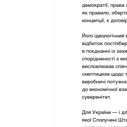
демократії, права
як правило, оберта
концепції, є догов
Його ідеологічний 
відбиток постлібе
в поєднанні із зах
спорідненості з ек
висловлював співч
скептицизм щодо то
виробничі потужно
до економічної вза
суверенітет.
Для України — і дл
якої Сполучені Шта