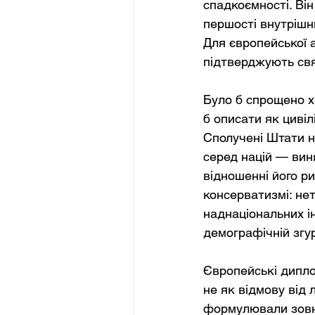
спадкоємності. Він
першості внутрішн
Для європейської а
підтверджують свя
Було б спрощено х
б описати як цивіл
Сполучені Штати н
серед націй — вин
відношенні його р
консерватизмі: нет
наднаціональних і
демографічній згу
Європейські дипло
не як відмову від 
формулювали зовні