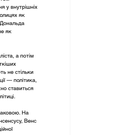
я у внутрішніх 
олицях як 
 Дональда 
е як 
іста, а потім 
ткіших 
ть не стільки 
ії — політика, 
но ставиться 
ітиці.
наковою. На 
сенсусу, Венс 
ійної 