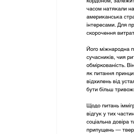
кордоном, залежить
часом натякали на
американська стра
інтересами. Для пр
скорочення витрат
Його міжнародна п
сучасників, чия р
обміркованість. В
як питання принци
відхилень від уст
бути більш тривож
Щодо питань іммігр
відгук у тих части
соціальна довіра т
припущень — тверд