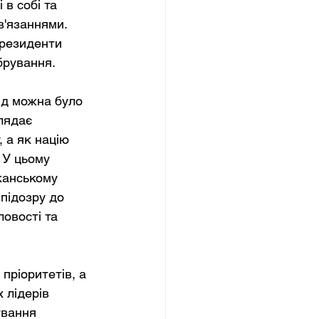
в собі та 
'язаннями. 
президенти 
брування.
яд можна було 
лядає 
 а як націю 
 У цьому 
канському 
підозру до 
овості та 
ріоритетів, а 
 лідерів 
ування 