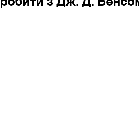
робити з Дж. Д. Венсо