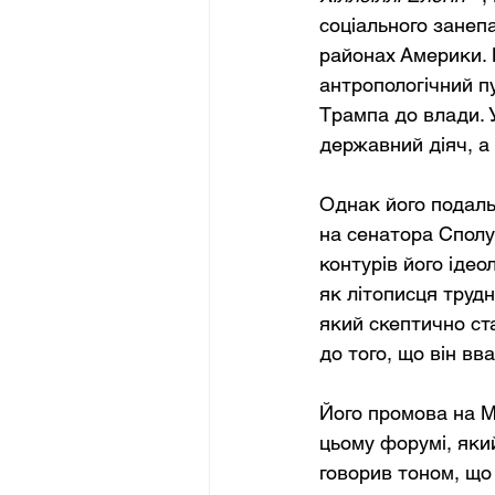
соціального занеп
районах Америки. 
антропологічний п
Трампа до влади. У
державний діяч, а
Однак його подаль
на сенатора Сполу
контурів його ідео
як літописця трудн
який скептично ст
до того, що він в
Його промова на М
цьому форумі, яки
говорив тоном, що 