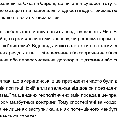
альній та Східній Європі, де питання суверенітету 
ого акцент на національній єдності іноді сприймаєть
ь якщо не загальновизнаний.
о глобального іміджу лежить неоднозначність. Чи є В
ий діє в рамках системи альянсу, чи реформатором, я
цієї системи? Відповідь може залежати не стільки в
ичних результатів — збереження або скорочення обор
ння або переосмислення договорів, підтримки або с
я так, що американські віце-президенти часто були 
ій політиці, їхній вплив залежав від довіри президент
изації та швидких геополітичних змін посада віце-пр
ром майбутньої доктрини. Тому спостерігачі за корд
 не лише як заступника, а й як потенційного майбут
анської стратегії.