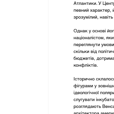
Атлантики. У Центр
певний характер, й
зрозумілий, навіт
Однак у основі йог
націоналістом, як
переглянути умови 
скільки від політ
бюджетів, дотрима
конфліктів.
Історично склалос
фігурами у зовнішн
ідеологічної поляр
слугувати інкубато
розглядають Венса
архітектора америк