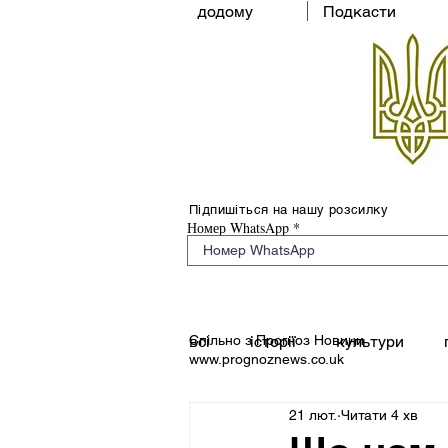
додому
Подкасти
Підпишіться на нашу розсилку
Номер WhatsApp
Спільно з Прогноз Новини
всі
історії
культури
www.prognoznews.co.uk
21 лют.
Читати 4 хв