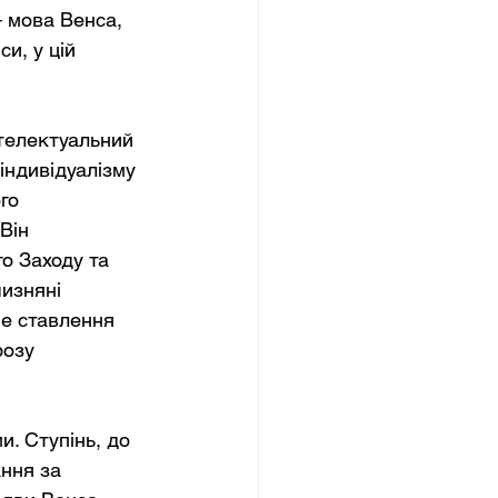
 мова Венса, 
и, у цій 
нтелектуальний 
індивідуалізму 
го 
Він 
о Заходу та 
изняні 
не ставлення 
розу 
и. Ступінь, до 
ння за 