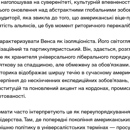
 наголошував на суверенітеті, культурній впевненості 
ього оновлення над абстрактними глобальними зобов
удиторії, яка звикла до того, що американські віце-
тість альянсів, це був момент риторичного перекалі
арактеризувати Венса як ізоляціоніста. Його світогл
ізаційний та партикуляристський. Він, здається, розг
е як хранителя універсального ліберального порядку,
яткову за спадщиною, але обмежену за обов'язками.
иторика відображає ширшу течію в сучасному амери
ерпіння до нескінченних експедиційних зобов'язань, 
нституцій та поновлений акцент на кордонах, промисл
ртованості.
мати часто інтерпретують це як переупорядкування п
лідерства. Там, де попередні покоління американських
шню політику в універсалістських термінах — прос