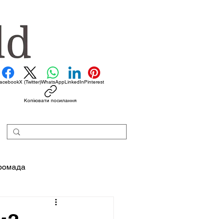
acebook
X (Twitter)
WhatsApp
LinkedIn
Pinterest
Копіювати посилання
ромада