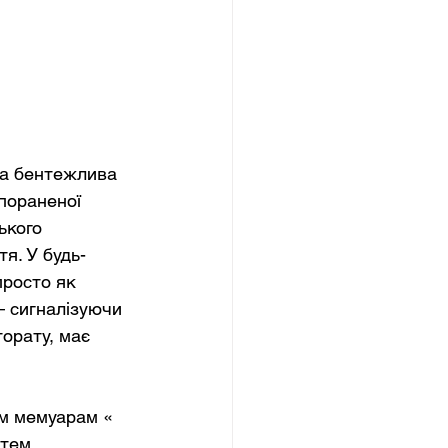
та бентежлива 
пораненої 
ького 
я. У будь-
просто як 
— сигналізуючи 
орату, має 
їм мемуарам «
 тем 