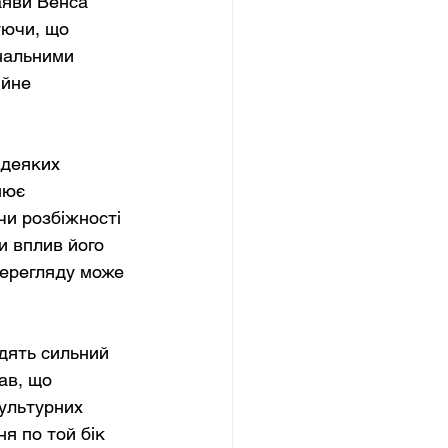
аяви Венса 
уючи, що 
нальними 
ійне 
 деяких 
нює 
чи розбіжності 
и вплив його 
перегляду може 
одять сильний 
ав, що 
культурних 
я по той бік 