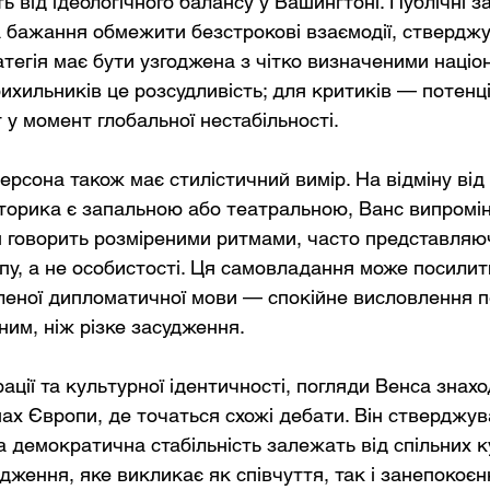
 від ідеологічного балансу у Вашингтоні. Публічні з
 бажання обмежити безстрокові взаємодії, ствердж
тегія має бути узгоджена з чітко визначеними націо
ихильників це розсудливість; для критиків — потенц
 у момент глобальної нестабільності.
ерсона також має стилістичний вимір. На відміну від
иторика є запальною або театральною, Ванс випромі
ін говорить розміреними ритмами, часто представляю
пу, а не особистості. Ця самовладання може посилит
аленої дипломатичної мови — спокійне висловлення 
ним, ніж різке засудження.
ації та культурної ідентичності, погляди Венса знах
нах Європи, де точаться схожі дебати. Він стверджув
а демократична стабільність залежать від спільних 
ження, яке викликає як співчуття, так і занепокоєнн