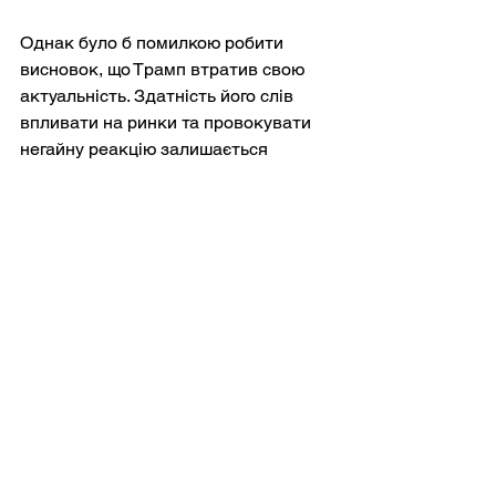
Однак було б помилкою робити 
висновок, що Трамп втратив свою 
актуальність. Здатність його слів 
впливати на ринки та провокувати 
негайну реакцію залишається 
очевидною. Що змінилося, так це 
природа цього впливу. Він більше не 
ґрунтується на довірі чи 
передбачуваності. Натомість він діє 
через руйнування — раптові, різкі та 
часто самоскасувальні.
Ця трансформація несе власні 
ризики. У щільно взаємопов'язаній 
глобальній системі волатильність не 
є безцінною. Кожне коливання в 
риториці має реальні економічні та 
політичні наслідки, навіть якщо воно 