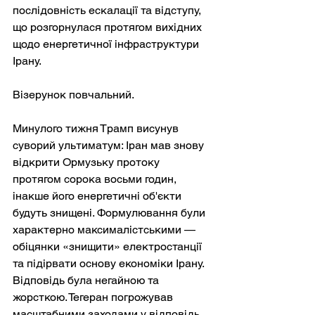
послідовність ескалації та відступу, 
що розгорнулася протягом вихідних 
щодо енергетичної інфраструктури 
Ірану.
Візерунок повчальний.
Минулого тижня Трамп висунув 
суворий ультиматум: Іран мав знову 
відкрити Ормузьку протоку 
протягом сорока восьми годин, 
інакше його енергетичні об'єкти 
будуть знищені. Формулювання були 
характерно максималістськими — 
обіцянки «знищити» електростанції 
та підірвати основу економіки Ірану. 
Відповідь була негайною та 
жорсткою. Тегеран погрожував 
масштабними заходами у відповідь, 