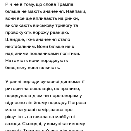
Річ не в тому, що слова Трампа 
більше не мають значення. Навпаки, 
вони все ще впливають на ринки, 
викликають військову тривогу та 
провокують ворожу реакцію. 
Швидше, їхнє значення стало 
нестабільним. Вони більше не є 
надійними показниками політики. 
Натомість вони породжують 
безцільну волатильність.
У ранні періоди сучасної дипломатії 
риторична ескалація, як правило, 
передувала діям чи переговорам у 
відносно лінійному порядку. Погроза 
мала на увазі намір; заява про 
рішучість натякала на майбутні 
заходи. Сьогодні, у комунікативному 
всесвіті Трампа, зв'язок між мовою 