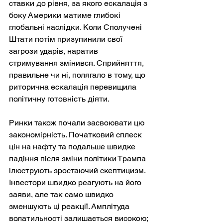
ставки до рівня, за якого ескалація з 
боку Америки матиме глибокі 
глобальні наслідки. Коли Сполучені 
Штати потім призупинили свої 
загрози ударів, наратив 
стримування змінився. Сприйняття, 
правильне чи ні, полягало в тому, що 
риторична ескалація перевищила 
політичну готовність діяти.
Ринки також почали засвоювати цю 
закономірність. Початковий сплеск 
цін на нафту та подальше швидке 
падіння після зміни політики Трампа 
ілюструють зростаючий скептицизм. 
Інвестори швидко реагують на його 
заяви, але так само швидко 
зменшують ці реакції. Амплітуда 
волатильності залишається високою; 