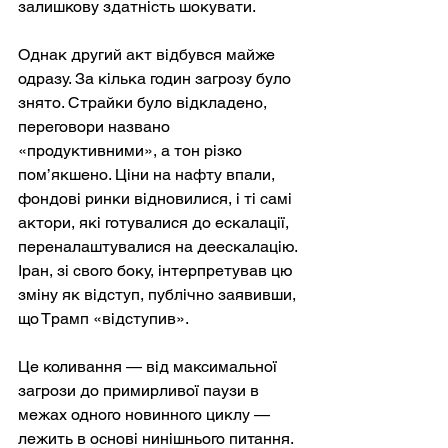
залишкову здатність шокувати.
Однак другий акт відбувся майже 
одразу. За кілька годин загрозу було 
знято. Страйки було відкладено, 
переговори названо 
«продуктивними», а тон різко 
пом’якшено. Ціни на нафту впали, 
фондові ринки відновилися, і ті самі 
актори, які готувалися до ескалації, 
переналаштувалися на деескалацію. 
Іран, зі свого боку, інтерпретував цю 
зміну як відступ, публічно заявивши, 
що Трамп «відступив».
Це коливання — від максимальної 
загрози до примирливої паузи в 
межах одного новинного циклу — 
лежить в основі нинішнього питання. 