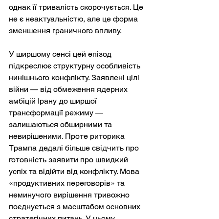
однак її тривалість скорочується. Це 
не є неактуальністю, але це форма 
зменшення граничного впливу.
У ширшому сенсі цей епізод 
підкреслює структурну особливість 
нинішнього конфлікту. Заявлені цілі 
війни — від обмеження ядерних 
амбіцій Ірану до ширшої 
трансформації режиму — 
залишаються обширними та 
невирішеними. Проте риторика 
Трампа дедалі більше свідчить про 
готовність заявити про швидкий 
успіх та відійти від конфлікту. Мова 
«продуктивних переговорів» та 
неминучого вирішення тривожно 
поєднується з масштабом основних 
стратегічних питань. У цьому 