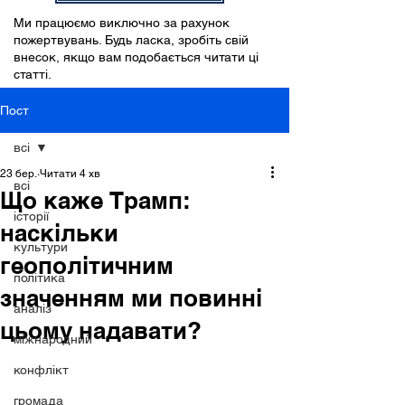
Ми працюємо виключно за рахунок
пожертвувань. Будь ласка, зробіть свій
внесок, якщо вам подобається читати ці
статті.
Пост
всі
23 бер.
Читати 4 хв
всі
Що каже Трамп:
історії
наскільки
культури
геополітичним
політика
значенням ми повинні
аналіз
цьому надавати?
міжнародний
конфлікт
громада