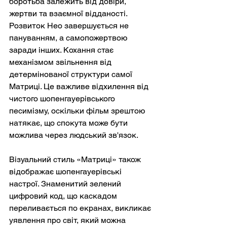
боротьба залежить від довіри, 
жертви та взаємної відданості. 
Розвиток Нео завершується не 
пануванням, а самопожертвою 
заради інших. Кохання стає 
механізмом звільнення від 
детермінованої структури самої 
Матриці. Це важливе відхилення від 
чистого шопенгауерівського 
песимізму, оскільки фільм зрештою 
натякає, що спокута може бути 
можлива через людський зв'язок.
Візуальний стиль «Матриці» також 
відображає шопенгауерівські 
настрої. Знаменитий зелений 
цифровий код, що каскадом 
переливається по екранах, викликає 
уявлення про світ, який можна 