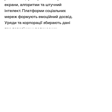
екрани, алгоритми та штучний 
інтелект. Платформи соціальних 
мереж формують емоційний досвід. 
Уряди та корпорації збирають дані 
про поведінку у величезних 
масштабах. Системи штучного 
інтелекту дедалі частіше генерують 
текст, зображення та навіть 
симульовані особистості, що 
розмивають межу між справжньою 
та синтетичною взаємодією. Підозра 
Шопенгауера про те, що люди не 
сприймають реальність 
безпосередньо, тепер відчувається 
не стільки абстрактною 
метафізикою, скільки практичним 
описом повсякденного життя.