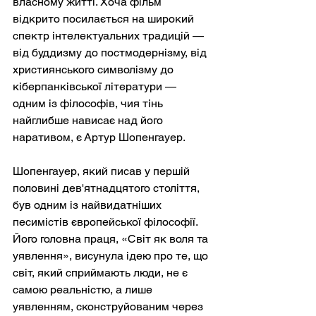
власному житті. Хоча фільм 
відкрито посилається на широкий 
спектр інтелектуальних традицій — 
від буддизму до постмодернізму, від 
християнського символізму до 
кіберпанківської літератури — 
одним із філософів, чия тінь 
найглибше нависає над його 
наративом, є Артур Шопенгауер.
Шопенгауер, який писав у першій 
половині дев'ятнадцятого століття, 
був одним із найвидатніших 
песимістів європейської філософії. 
Його головна праця, «Світ як воля та 
уявлення», висунула ідею про те, що 
світ, який сприймають люди, не є 
самою реальністю, а лише 
уявленням, сконструйованим через 