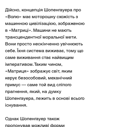
Дійсно, концепція Шопенгауера про 
«Волю» має моторошну схожість з 
машинною цивілізацією, зображеною 
в «Матриці». Машини не мають 
трансцендентної моральної мети. 
Вони просто нескінченно увічнюють 
себе. Їхня система виживає, тому що 
саме виживання стає найвищим 
імперативом. Таким чином, 
«Матриця» зображує світ, яким 
керує безособовий, механічний 
примус — саме той вид сліпого 
прагнення, який, на думку 
Шопенгауера, лежить в основі всього 
існування.
Однак Шопенгауер також 
пропонував можливі форми 