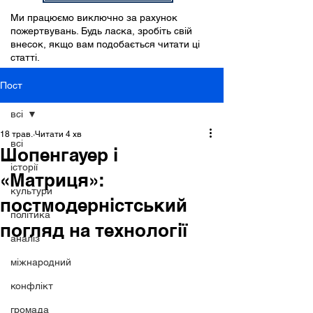
Ми працюємо виключно за рахунок
пожертвувань. Будь ласка, зробіть свій
внесок, якщо вам подобається читати ці
статті.
Пост
всі
18 трав.
Читати 4 хв
всі
Шопенгауер і
історії
«Матриця»:
культури
постмодерністський
політика
погляд на технології
аналіз
міжнародний
конфлікт
громада