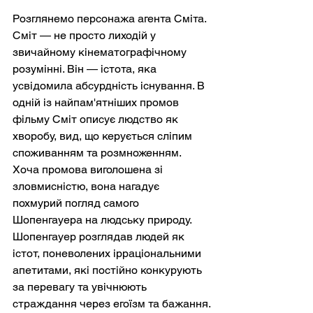
Розглянемо персонажа агента Сміта. 
Сміт — не просто лиходій у 
звичайному кінематографічному 
розумінні. Він — істота, яка 
усвідомила абсурдність існування. В 
одній із найпам'ятніших промов 
фільму Сміт описує людство як 
хворобу, вид, що керується сліпим 
споживанням та розмноженням. 
Хоча промова виголошена зі 
зловмисністю, вона нагадує 
похмурий погляд самого 
Шопенгауера на людську природу. 
Шопенгауер розглядав людей як 
істот, поневолених ірраціональними 
апетитами, які постійно конкурують 
за перевагу та увічнюють 
страждання через егоїзм та бажання.