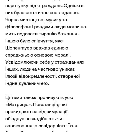
порятунку від страждань. Однією з 
них було естетичне споглядання. 
Через мистецтво, музику та 
філософські роздуми люди могли на 
мить подолати тиранію бажання. 
Іншою було співчуття, яке 
Шопенгауер вважав єдиною 
справжньою основою моралі. 
Усвідомлюючи себе у стражданнях 
інших, людина частково уникає 
ілюзії відокремленості, створеної 
індивідуальним его.
Ці теми також пронизують усю 
«Матрицю». Повстанців, які 
прокидаються від симуляції, 
об'єднує не жадібність чи 
завоювання, а солідарність. Їхня 