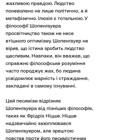
жахливою правдою. Людство 
поневолено не лише політично, а й 
метафізично. Ілюзія є тотальною. У 
філософії Шопенгауера 
просвітництво також не несе 
втішного оптимізму. Шопенгауер не 
вірив, що істина зробить людство 
щасливим. Навпаки, він вважав, що 
справжнє філософське розуміння 
часто породжує жах, бо людина 
усвідомлює марність і страждання, 
закладені в самому існуванні.
Цей песимізм відрізняє 
Шопенгауера від пізніших філософів, 
таких як Фрідріх Ніцше. Ніцше 
надзвичайно захоплювався 
Шопенгауером, але зрештою 
повстав проти його песимістичних 