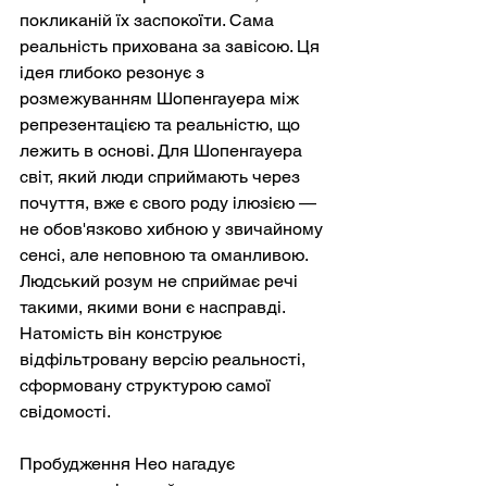
покликаній їх заспокоїти. Сама 
реальність прихована за завісою. Ця 
ідея глибоко резонує з 
розмежуванням Шопенгауера між 
репрезентацією та реальністю, що 
лежить в основі. Для Шопенгауера 
світ, який люди сприймають через 
почуття, вже є свого роду ілюзією — 
не обов'язково хибною у звичайному 
сенсі, але неповною та оманливою. 
Людський розум не сприймає речі 
такими, якими вони є насправді. 
Натомість він конструює 
відфільтровану версію реальності, 
сформовану структурою самої 
свідомості.
Пробудження Нео нагадує 