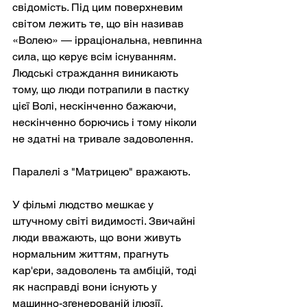
свідомість. Під цим поверхневим 
світом лежить те, що він називав 
«Волею» — ірраціональна, невпинна 
сила, що керує всім існуванням. 
Людські страждання виникають 
тому, що люди потрапили в пастку 
цієї Волі, нескінченно бажаючи, 
нескінченно борючись і тому ніколи 
не здатні на тривале задоволення.
Паралелі з "Матрицею" вражають.
У фільмі людство мешкає у 
штучному світі видимості. Звичайні 
люди вважають, що вони живуть 
нормальним життям, прагнуть 
кар'єри, задоволень та амбіцій, тоді 
як насправді вони існують у 
машинно-згенерованій ілюзії, 