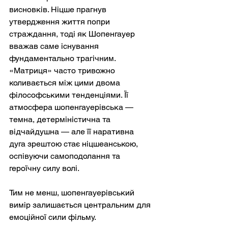
висновків. Ніцше прагнув 
утвердження життя попри 
страждання, тоді як Шопенгауер 
вважав саме існування 
фундаментально трагічним. 
«Матриця» часто тривожно 
коливається між цими двома 
філософськими тенденціями. Її 
атмосфера шопенгауерівська — 
темна, детерміністична та 
відчайдушна — але її наративна 
дуга зрештою стає ніцшеанською, 
оспівуючи самоподолання та 
героїчну силу волі.
Тим не менш, шопенгауерівський 
вимір залишається центральним для 
емоційної сили фільму.