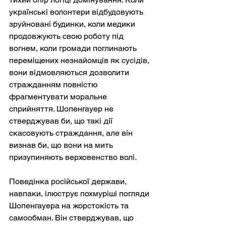
українські волонтери відбудовують 
зруйновані будинки, коли медики 
продовжують свою роботу під 
вогнем, коли громади поглинають 
переміщених незнайомців як сусідів, 
вони відмовляються дозволити 
стражданням повністю 
фрагментувати моральне 
сприйняття. Шопенгауер не 
стверджував би, що такі дії 
скасовують страждання, але він 
визнав би, що вони на мить 
призупиняють верховенство волі.
Поведінка російської держави, 
навпаки, ілюструє похмуріші погляди 
Шопенгауера на жорстокість та 
самообман. Він стверджував, що 