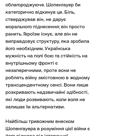
облагороджуюче. Шопенгауер би 
категорично відкинув це. Біль, 
стверджував він, не дарує 
морального піднесення; він просто 
ранить. Героїзм існує, але він не 
виправдовує структуру, яка зробила 
його необхідним. Українська 
мужність на полі бою та стійкість на 
внутрішньому фронті є 
незаперечними, проте вони не 
роблять війну змістовною в жодному 
трансцендентному сенсі. Вони лише 
розкривають надзвичайні здібності, 
які люди розвивають, коли воля не 
залишає їм альтернативи.
Найбільш тривожним внеском 
Шопенгауера в розуміння цієї війни є 
його відмова від історичної 