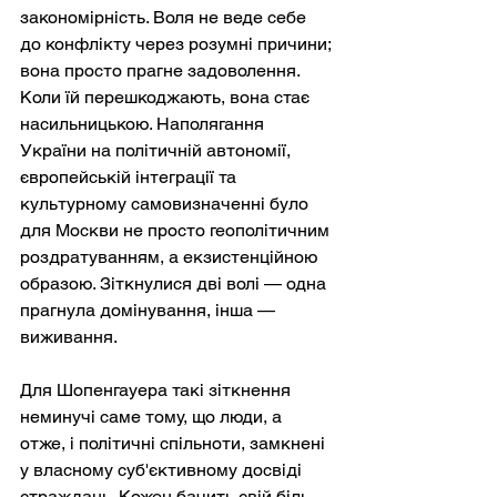
закономірність. Воля не веде себе 
до конфлікту через розумні причини; 
вона просто прагне задоволення. 
Коли їй перешкоджають, вона стає 
насильницькою. Наполягання 
України на політичній автономії, 
європейській інтеграції та 
культурному самовизначенні було 
для Москви не просто геополітичним 
роздратуванням, а екзистенційною 
образою. Зіткнулися дві волі — одна 
прагнула домінування, інша — 
виживання.
Для Шопенгауера такі зіткнення 
неминучі саме тому, що люди, а 
отже, і політичні спільноти, замкнені 
у власному суб'єктивному досвіді 
страждань. Кожен бачить свій біль 