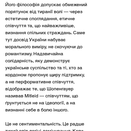
Його філософія допускає обмежений 
порятунок від тиранії волі — через 
естетичне споглядання, етичне 
співчуття та, що найважливіше, 
визнання спільних страждань. Саме 
тут досвід України набуває 
морального виміру, не скочуючи до 
романтизму. Надзвичайна 
солідарність, яку демонструє 
українське суспільство та ті, хто за 
кордоном пропонує щиру підтримку, 
а не перформативне співчуття, 
відображає те, що Шопенгауер 
називав Mitleid — співчуттям, що 
ґрунтується не на ідеології, а на 
визнанні себе в болю іншого.
Це не сентиментальність. Це радше 
тихий опір логіці домінування. Коли 