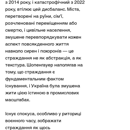
з 2014 року, і катастрофічний з 2022 
року, втілює цей дисбаланс. Міста, 
перетворені на руїни, сім'ї, 
розчленовані переміщенням або 
смертю, і цивільне населення, 
змушене перевпорядкувати кожен 
аспект повсякденного життя 
навколо сирен і похоронів — це 
страждання не як абстракція, а як 
текстура. Шопенгауер наполягав на 
тому, що страждання є 
фундаментальним фактом 
існування, і Україна була змушена 
жити цією істиною в промислових 
масштабах.
Існує спокуса, особливо у риториці 
воєнного часу, зображати 
страждання як щось 