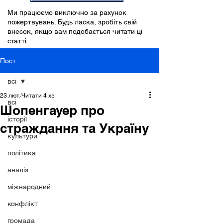
Ми працюємо виключно за рахунок
пожертвувань. Будь ласка, зробіть свій
внесок, якщо вам подобається читати ці
статті.
Пост
всі
23 лют.
Читати 4 хв
всі
Шопенгауер про
історії
страждання та Україну
культури
політика
аналіз
міжнародний
конфлікт
громада