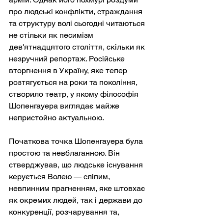
про людські конфлікти, страждання 
та структуру волі сьогодні читаються 
не стільки як песимізм 
дев'ятнадцятого століття, скільки як 
незручний репортаж. Російське 
вторгнення в Україну, яке тепер 
розтягується на роки та покоління, 
створило театр, у якому філософія 
Шопенгауера виглядає майже 
непристойно актуальною.
Початкова точка Шопенгауера була 
простою та невблаганною. Він 
стверджував, що людське існування 
керується Волею — сліпим, 
невпинним прагненням, яке штовхає 
як окремих людей, так і держави до 
конкуренції, розчарування та, 