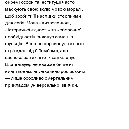
окремі особи та інституції часто 
маскують свою волю мовою моралі, 
щоб зробити її наслідки стерпними 
для себе. Мова «визволення», 
«історичної єдності» та «оборонної 
необхідності» виконує саме цю 
функцію. Вона не переконує тих, хто 
страждає під її бомбами, але 
заспокоює тих, хто їх санкціонує. 
Шопенгауер не вважав би це ні 
винятковим, ні унікально російським 
— лише особливо смертельним 
прикладом універсальної звички.
Мабуть, найбільш 
шопенгауерівським аспектом війни є 
її виснажлива наполегливість. Немає 
катарсису, немає рішучого 
морального розрахунку. Натомість 