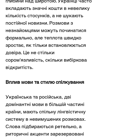
глибини над широтою. Українці часто 
вкладають значні кошти в невелику 
кількість стосунків, а не шукають 
постійної новизни. Розмови з 
незнайомцями можуть починатися 
формально, але теплота швидко 
зростає, як тільки встановлюється 
довіра. Це не стільки 
сором'язливість, скільки вибіркова 
відкритість.
Вплив мови та стилю спілкування
Українська та російська, дві 
домінантні мови в більшій частині 
країни, мають спільну лінгвістичну 
систему в невимушених розмовах. 
Слова підбираються ретельно, а 
риторичні акценти зарезервовані 