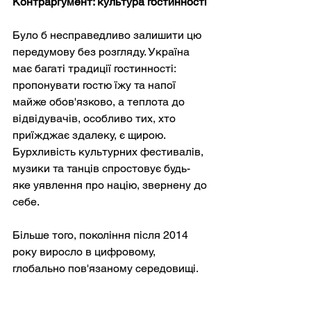
Контраргумент: культура гостинності
Було б несправедливо залишити цю 
передумову без розгляду. Україна 
має багаті традиції гостинності: 
пропонувати гостю їжу та напої 
майже обов'язково, а теплота до 
відвідувачів, особливо тих, хто 
приїжджає здалеку, є щирою. 
Бурхливість культурних фестивалів, 
музики та танців спростовує будь-
яке уявлення про націю, звернену до 
себе.
Більше того, покоління після 2014 
року виросло в цифровому, 
глобально пов'язаному середовищі. 
Молоді українці часто є 
космополітичними, підприємливими 