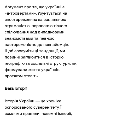
Аргумент про те, що українці є 
«інтровертами», ґрунтується на 
спостереженнях за соціальною 
стриманістю, перевагою тісного 
спілкування над випадковими 
знайомствами та певною 
настороженістю до незнайомців. 
Щоб зрозуміти ці тенденції, ми 
повинні заглибитися в історію, 
географію та соціальні структури, які 
формували життя українців 
протягом століть.
Вага історії
Історія України — це хроніка 
оспорюваного суверенітету. Її 
землями правили іноземні імперії, 