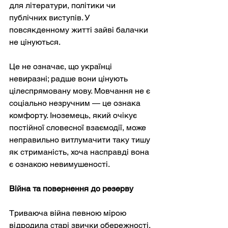
для літератури, політики чи 
публічних виступів. У 
повсякденному житті зайві балачки 
не цінуються.
Це не означає, що українці 
невиразні; радше вони цінують 
цілеспрямовану мову. Мовчання не є 
соціально незручним — це ознака 
комфорту. Іноземець, який очікує 
постійної словесної взаємодії, може 
неправильно витлумачити таку тишу 
як стриманість, хоча насправді вона 
є ознакою невимушеності.
Війна та повернення до резерву
Триваюча війна певною мірою 
відродила старі звички обережності. 