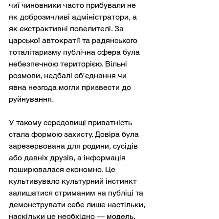
чиї чиновники часто прибували не 
як доброзичливі адміністратори, а 
як екстрактивні повелителі. За 
царської автократії та радянського 
тоталітаризму публічна сфера була 
небезпечною територією. Вільні 
розмови, недбалі об’єднання чи 
явна незгода могли призвести до 
руйнування.
У такому середовищі приватність 
стала формою захисту. Довіра була 
зарезервована для родини, сусідів 
або давніх друзів, а інформація 
поширювалася економно. Це 
культивувало культурний інстинкт 
залишатися стриманим на публіці та 
демонструвати себе лише настільки, 
наскільки це необхідно — модель, 