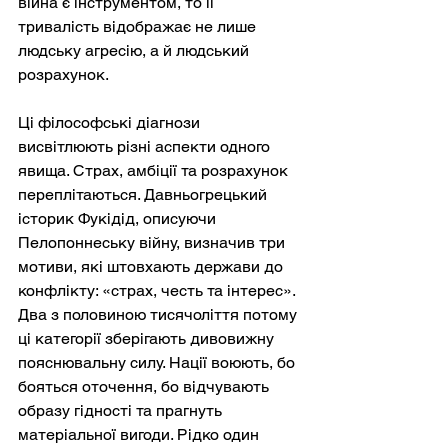
війна є інструментом, то її 
тривалість відображає не лише 
людську агресію, а й людський 
розрахунок.
Ці філософські діагнози 
висвітлюють різні аспекти одного 
явища. Страх, амбіції та розрахунок 
переплітаються. Давньогрецький 
історик Фукідід, описуючи 
Пелопоннеську війну, визначив три 
мотиви, які штовхають держави до 
конфлікту: «страх, честь та інтерес». 
Два з половиною тисячоліття потому 
ці категорії зберігають дивовижну 
пояснювальну силу. Нації воюють, бо 
бояться оточення, бо відчувають 
образу гідності та прагнуть 
матеріальної вигоди. Рідко один 