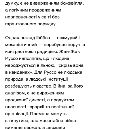
думку, є не виверженням божевілля, 
а логічним продовженням 
невпевненості у світі без 
гарантованого порядку.
Однак погляд Гоббса — похмурий і 
механістичний — перебуває поруч із 
контрастною традицією. Жан-Жак 
Руссо наполягав, що «людина 
народжується вільною, і скрізь вона 
в кайданах». Для Руссо не людська 
природа, а людські інституції 
розбещують людство. Війна, за його 
аналізом, є не вираженням 
вродженої дикості, а продуктом 
власності, ієрархії та політичної 
організації. Племена можуть 
зіткнутися, але масштабна війна 
вимагає держав, а держави 