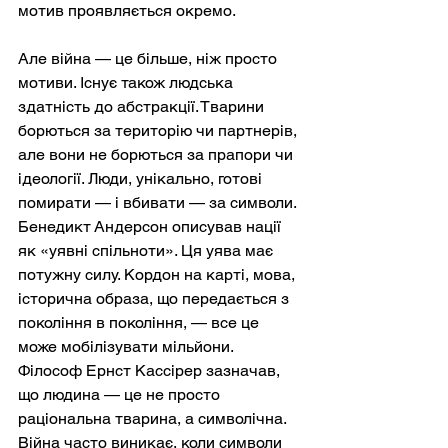
мотив проявляється окремо.
Але війна — це більше, ніж просто 
мотиви. Існує також людська 
здатність до абстракції. Тварини 
борються за територію чи партнерів, 
але вони не борються за прапори чи 
ідеології. Люди, унікально, готові 
помирати — і вбивати — за символи. 
Бенедикт Андерсон описував нації 
як «уявні спільноти». Ця уява має 
потужну силу. Кордон на карті, мова, 
історична образа, що передається з 
покоління в покоління, — все це 
може мобілізувати мільйони. 
Філософ Ернст Кассірер зазначав, 
що людина — це не просто 
раціональна тварина, а символічна. 
Війна часто виникає, коли символи 