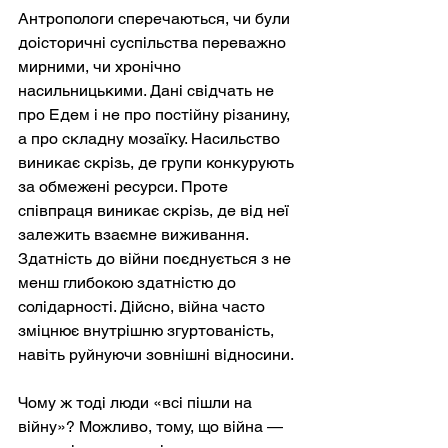
Антропологи сперечаються, чи були 
доісторичні суспільства переважно 
мирними, чи хронічно 
насильницькими. Дані свідчать не 
про Едем і не про постійну різанину, 
а про складну мозаїку. Насильство 
виникає скрізь, де групи конкурують 
за обмежені ресурси. Проте 
співпраця виникає скрізь, де від неї 
залежить взаємне виживання. 
Здатність до війни поєднується з не 
менш глибокою здатністю до 
солідарності. Дійсно, війна часто 
зміцнює внутрішню згуртованість, 
навіть руйнуючи зовнішні відносини.
Чому ж тоді люди «всі пішли на 
війну»? Можливо, тому, що війна — 