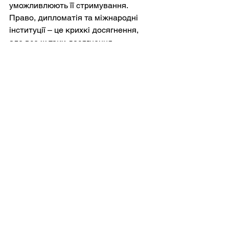
уможливлюють її стримування. 
Право, дипломатія та міжнародні 
інституції – це крихкі досягнення, 
але все ж таки досягнення. 
Організація Об'єднаних Націй, 
Женевські конвенції, регіональні 
альянси та економічні союзи є 
спробами цивілізувати владу – 
зв'язати войовничі імпульси Гоббса 
правилами. Вони не скасовують 
конфлікт, але змінюють його 
обчислення.
Тривалість війни може зрештою 
відображати трагічний парадокс. 
Люди достатньо винахідливі, щоб 
уявити собі справедливість, честь і 
долю, і достатньо сильні, щоб 
втілювати ці мрії в життя за 