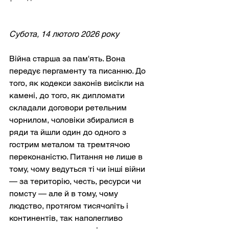
Субота, 14 лютого 2026 року
Війна старша за пам'ять. Вона 
передує пергаменту та писанню. До 
того, як кодекси законів висікли на 
камені, до того, як дипломати 
складали договори ретельним 
чорнилом, чоловіки збиралися в 
ряди та йшли один до одного з 
гострим металом та тремтячою 
переконаністю. Питання не лише в 
тому, чому ведуться ті чи інші війни 
— за територію, честь, ресурси чи 
помсту — але й в тому, чому 
людство, протягом тисячоліть і 
континентів, так наполегливо 