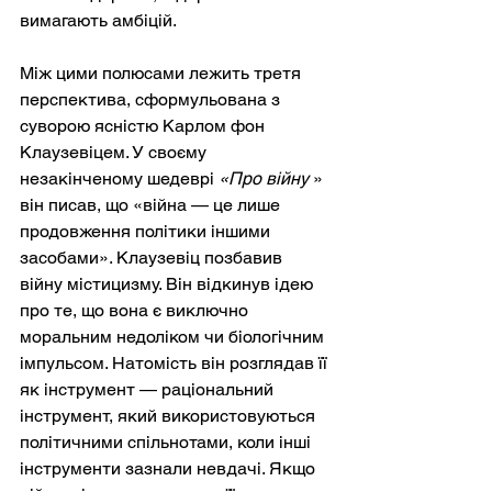
вимагають амбіцій.
Між цими полюсами лежить третя 
перспектива, сформульована з 
суворою ясністю Карлом фон 
Клаузевіцем. У своєму 
незакінченому шедеврі
«Про війну
» 
він писав, що «війна — це лише 
продовження політики іншими 
засобами». Клаузевіц позбавив 
війну містицизму. Він відкинув ідею 
про те, що вона є виключно 
моральним недоліком чи біологічним 
імпульсом. Натомість він розглядав її 
як інструмент — раціональний 
інструмент, який використовуються 
політичними спільнотами, коли інші 
інструменти зазнали невдачі. Якщо 