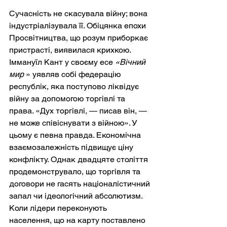
Сучасність не скасувала війну; вона 
індустріалізувала її. Обіцянка епохи 
Просвітництва, що розум приборкає 
пристрасті, виявилася крихкою. 
Іммануїл Кант у своєму есе
«Вічний 
мир
» уявляв собі федерацію 
республік, яка поступово ліквідує 
війну за допомогою торгівлі та 
права. «Дух торгівлі, — писав він, — 
не може співіснувати з війною». У 
цьому є певна правда. Економічна 
взаємозалежність підвищує ціну 
конфлікту. Однак двадцяте століття 
продемонструвало, що торгівля та 
договори не гасять націоналістичний 
запал чи ідеологічний абсолютизм. 
Коли лідери переконують 
населення, що на карту поставлено 