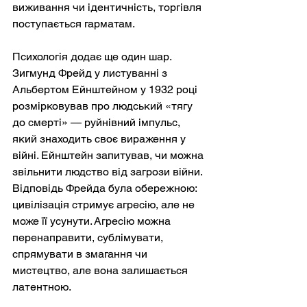
виживання чи ідентичність, торгівля 
поступається гарматам.
Психологія додає ще один шар. 
Зигмунд Фрейд у листуванні з 
Альбертом Ейнштейном у 1932 році 
розмірковував про людський «тягу 
до смерті» — руйнівний імпульс, 
який знаходить своє вираження у 
війні. Ейнштейн запитував, чи можна 
звільнити людство від загрози війни. 
Відповідь Фрейда була обережною: 
цивілізація стримує агресію, але не 
може її усунути. Агресію можна 
перенаправити, сублімувати, 
спрямувати в змагання чи 
мистецтво, але вона залишається 
латентною.