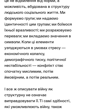
це не відхилення від норми, а 
можливість, вбудована в структуру 
людського соціального життя. Ми 
формуємо групи; ми надаємо 
ідентичності цим групам; ми боїмося 
їхньої вразливості; ми розраховуємо 
переваги; ми вкладаємо значення в 
символи. Коли ці елементи 
узгоджуються в умовах стресу — 
економічного колапсу, 
демографічного тиску, політичної 
нестабільності — конфлікт стає 
спочатку мислимим, потім 
ймовірним, а потім реальним.
І все ж описувати війну як 
структурну не означає 
виправдовувати її. Ті самі здібності, 
які уможливлюють війну, також 