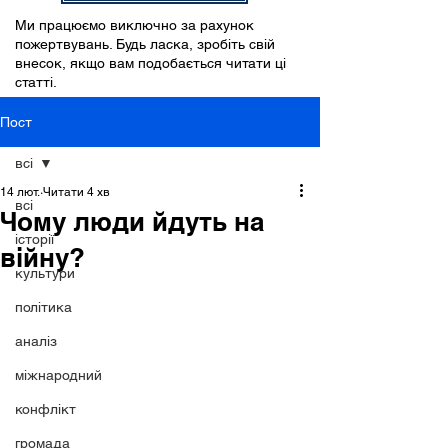
Ми працюємо виключно за рахунок
пожертвувань. Будь ласка, зробіть свій
внесок, якщо вам подобається читати ці
статті.
Пост
всі
14 лют.
Читати 4 хв
всі
Чому люди йдуть на
історії
війну?
культури
політика
аналіз
міжнародний
конфлікт
громада