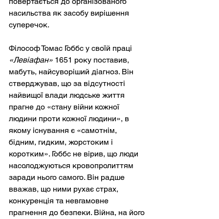
повертається до організованого 
насильства як засобу вирішення 
суперечок.
Філософ Томас Гоббс у своїй праці
«Левіафан»
 1651 року 
поставив, 
мабуть, найсуворіший діагноз. Він 
стверджував, що за відсутності 
найвищої влади людське життя 
прагне до «стану війни кожної 
людини проти кожної людини», в 
якому існування є «самотнім, 
бідним, гидким, жорстоким і 
коротким». Гоббс не вірив, що люди 
насолоджуються кровопролиттям 
заради нього самого. Він радше 
вважав, що ними рухає страх, 
конкуренція та невгамовне 
прагнення до безпеки. Війна, на його 