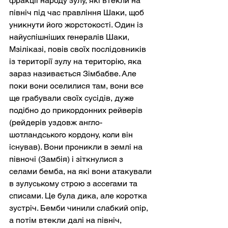
фракції народу зулу, які втекли на 
північ під час правління Шаки, щоб 
уникнути його жорстокості. Один із 
найуспішніших генералів Шаки, 
Мзіліказі, повів своїх послідовників 
із території зулу на територію, яка 
зараз називається Зімбабве. Але 
поки вони оселилися там, вони все 
ще грабували своїх сусідів, дуже 
подібно до прикордонних рейверів 
(рейдерів уздовж англо-
шотландського кордону, коли він 
існував). Вони проникли в землі на 
півночі (Замбія) і зіткнулися з 
селами бемба, на які вони атакували 
в зулуському строю з ассегами та 
списами. Це була дика, але коротка 
зустріч. Бемби чинили слабкий опір, 
а потім втекли далі на північ, 