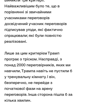
Виникли три критерії. 
Найважливішим було те, що в 
порівнянні зі звичайними 
учасниками переговорів 
досвідчений учасник переговорів 
підписував угоди, які фактично 
спрацювали; які були повністю 
реалізовані.
Лише за цим критерієм Трамп 
програє з тріском. Насправді, з 
понад 2000 переговірників, яких ми 
навчили, Трампа навіть не пустили б 
у тренувальну кімнату. І він, 
безперечно, не перейде з 
початкової фази на арену 
переговорів. Інша сторона пішла б за 
кілька хвилин.