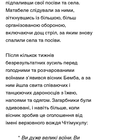
підпаливши свої посіви та села. 
Матабеле слідували за ними, 
зіткнувшись із більшою, більш 
організованою обороною, 
включаючи дощ стріл, за яким знову 
спалили села та посіви.
Після кількох тижнів 
безрезультатних зусиль перед 
голодними та розчарованими 
воїнами з’явився вісник Бемба, а за 
ним йшла свита співаючих і 
танцюючих дароносців з їжею, 
напоями та одягом. Загарбники були 
здивовані, і навіть більше, коли 
вісник зробив це оголошення від 
імені верховного вождя Чітімукулу:
"
Ви дуже великі воїни. Ви 