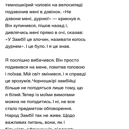
темношкірий чоловік на велосипеді 
подзвонив мені в дзвінок. «Не 
дзвони мені, дурню!» — крикнув я. 
Він зупинився, пішов назад і, 
дивлячись мені прямо в очі, сказав: 
«У Замбії це злочин, називати когось 
дурнем». І це було. І я це знав.
Я поспішно вибачився. Він просто 
подивився на мене, похитав головою 
і поїхав. Мій світ змінився, і я справді 
це зрозумів. Чорношкірі замбійці 
більше не погодяться лише тому, що 
я білий. Тепер із моїми вимогами 
можна не погодитись. І ні, не все 
стало предметом обговорення. 
Народ Замбії так не живе. Щодо 
важливих питань, вони, як і 