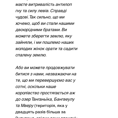
маєте витривалість антилоп 
гну та силу левів. Справді 
чудові. Так сильно, що ми 
хочемо, щоб ви стали нашими 
двоюрідними братами. Ви 
можете зберегти землю, яку 
зайняли, і ми пошлемо наших 
молодих жінок орати та садити 
спалену землю.
Або ви можете продовжувати 
битися з нами, незважаючи на 
те, що ми перевершуємо вас у 
сотні, оскільки наше 
королівство простягається аж 
до озер Танганьїка, Бангвеулу 
та Мверу
(територія, яка у 
двадцять разів більша за 