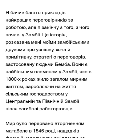
Я бачив багато прикладів 
найкращих переговірників за 
роботою, але я закінчу з того, з чого 
почав, у Замбії. Це історія, 
розказана мені моїми замбійськими 
друзями про успішну, хоча й 
примітивну, стратегію переговорів, 
застосовану людьми Бемба. Вони є 
найбільшим племенем у Замбії, яке в 
1800-х роках жило загалом мирним 
життям, заробляючи на життя 
сільським господарством у 
Центральній та Північній Замбії 
після загибелі работорговців.
Мир було перервано вторгненням 
матабеле в 1846 році, нащадків 