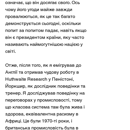
означає, що він досягає свого. Ось 
чому його угоди майже завжди 
провалюються, як це так багато 
демонструється сьогодні, оскільки 
попит за попитом падає, навіть якщо 
він є президентом країни, яку часто 
називають наймогутнішою нацією у 
світі.
Отже, після того, як я емігрував до 
Англії та отримав чудову роботу в 
Huthwaite Research у Пеністоні, 
Йоркшир, як дослідник поведінки та 
тренер. Я досліджував поведінку на 
переговорах у промисловості, тому 
що класова система там була жива і 
здорова, еквівалентна расизму в 
Африці. Це були 1970-ті роки, і 
британська промисловість була в 