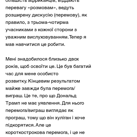
більшість африканців, віддають 
перевагу «розмовам», ведуть 
розширену дискусію (перемову), як 
правило, з трьома-чотирма 
учасниками з кожної сторони з 
уважним вислуховуванням. Тепер я 
мав навчитися це робити.
Мені знадобилося близько двох 
років, щоб освоїти це. Це був багатий 
час для мене особисто
розвитку. Кінцевим результатом 
майже завжди була перемога/
виграш. Це те, про що Дональд 
Трамп не має уявлення. Для нього 
перемога/виграш виглядає як 
програш, тому що він хуліган і хоче 
підкорятися. Але це 
короткострокова перемога, і це не 