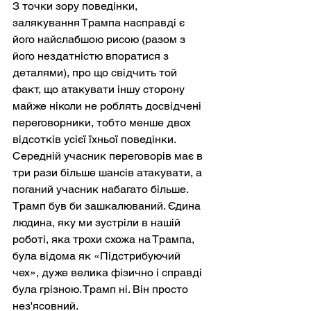
З точки зору поведінки, 
залякування Трампа насправді є 
його найслабшою рисою (разом з 
його нездатністю впоратися з 
деталями), про що свідчить той 
факт, що атакувати іншу сторону 
майже ніколи не роблять досвідчені 
переговорники, тобто менше двох 
відсотків усієї їхньої поведінки. 
Середній учасник переговорів має в 
три рази більше шансів атакувати, а 
поганий учасник набагато більше. 
Трамп був би зашкалюваний. Єдина 
людина, яку ми зустріли в нашій 
роботі, яка трохи схожа на Трампа, 
була відома як «Підстрибуючий 
чех», дуже велика фізично і справді 
була грізною. Трамп ні. Він просто 
нез'ясовний.