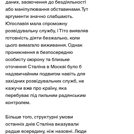
даних, заохочення до бездіяльності 
або маніпулювання обставинами. Тут 
аргументи значно слабшають. 
Югославія мала спроможну 
розвідувальну службу, і Тіто виявляв 
готовність діяти безжально, коли 
цього вимагало виживання. Однак 
проникнення в безпосередню 
особисту охорону та близьке 
оточення Сталіна в Москві було б 
надзвичайним подвигом навіть для 
західних розвідувальних служб, не 
кажучи вже про країну, яка 
перебуває під пильним радянським 
контролем.
Більше того, структурні умови 
останніх днів Сталіна вказували 
радше всередину, ніж назовні. Люди 