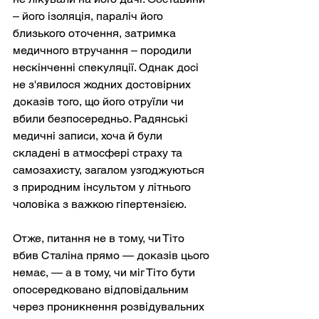
– його ізоляція, параліч його 
близького оточення, затримка 
медичного втручання – породили 
нескінченні спекуляції. Однак досі 
не з'явилося жодних достовірних 
доказів того, що його отруїли чи 
вбили безпосередньо. Радянські 
медичні записи, хоча й були 
складені в атмосфері страху та 
самозахисту, загалом узгоджуються 
з природним інсультом у літнього 
чоловіка з важкою гіпертензією.
Отже, питання не в тому, чи Тіто 
вбив Сталіна прямо — доказів цього 
немає, — а в тому, чи міг Тіто бути 
опосередковано відповідальним 
через проникнення розвідувальних 