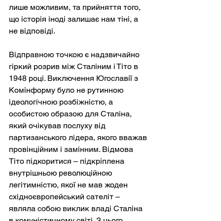
лише можливим, та прийняття того, 
що історія іноді залишає нам тіні, а 
не відповіді.
Відправною точкою є надзвичайно 
гіркий розрив між Сталіним і Тіто в 
1948 році. Виключення Югославії з 
Комінформу було не рутинною 
ідеологічною розбіжністю, а 
особистою образою для Сталіна, 
який очікував послуху від 
партизанського лідера, якого вважав 
провінційним і замінним. Відмова 
Тіто підкоритися – підкріплена 
внутрішньою революційною 
легітимністю, якої не мав жоден 
східноєвропейський сателіт – 
являла собою виклик владі Сталіна 
в комуністичному світі. З цього 