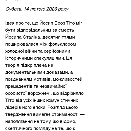
Субота, 14 лютого 2026 року
Ідея про те, що Йосип Броз Тіто міг 
бути відповідальним за смерть 
Йосипа Сталіна, десятиліттями 
поширювалася між фольклором 
холодної війни та серйозними 
історичними спекуляціями. Ця 
теорія підкріплена не 
документальними доказами, а 
поєднанням мотивів, можливостей, 
прецедентів та незвичайної 
особистої ворожнечі, що відрізняло 
Тіто від усіх інших комуністичних 
лідерів його епохи. Розгляд цього 
твердження вимагає стриманості — 
наполягання на тому, що відомо, 
скептичного погляду на те, що є 