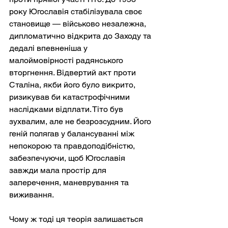
року Югославія стабілізувала своє 
становище — військово незалежна, 
дипломатично відкрита до Заходу та 
дедалі впевненіша у 
малоймовірності радянського 
вторгнення. Відвертий акт проти 
Сталіна, якби його було викрито, 
ризикував би катастрофічними 
наслідками відплати. Тіто був 
зухвалим, але не безрозсудним. Його 
геній полягав у балансуванні між 
непокорою та правдоподібністю, 
забезпечуючи, щоб Югославія 
завжди мала простір для 
заперечення, маневрування та 
виживання.
Чому ж тоді ця теорія залишається 