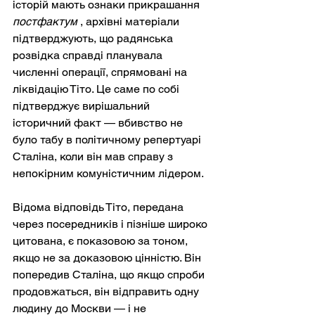
історій мають ознаки
 прикрашання 
постфактум
, архівні матеріали 
підтверджують, що радянська 
розвідка справді планувала 
численні операції, спрямовані на 
ліквідацію Тіто. Це саме по собі 
підтверджує вирішальний 
історичний факт — вбивство не 
було табу в політичному репертуарі 
Сталіна, коли він мав справу з 
непокірним комуністичним лідером.
Відома відповідь Тіто, передана 
через посередників і пізніше широко 
цитована, є показовою за тоном, 
якщо не за доказовою цінністю. Він 
попередив Сталіна, що якщо спроби 
продовжаться, він відправить одну 
людину до Москви — і не 