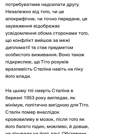
потребуватиме надсилати другу. 
Незалежно від того, чи це 
апокрифічне, чи точно передане, це 
зауваження відображає 
усвідомлення обома сторонами того, 
що конфлікт вийшов за межі 
дипломатії та став предметом 
особистого виживання. Воно також 
підкреслює, що Тіто розумів 
вразливість Сталіна навіть на піку 
його влади.
На цьому тлі смерть Сталіна в 
березні 1953 року виглядає, як 
мінімум, політично вигідною для Тіто. 
Сталін помер внаслідок 
крововиливу в мозок, після того як 
його багато годин, можливо, й довше, 
не лікували на його дачі. Обставини 