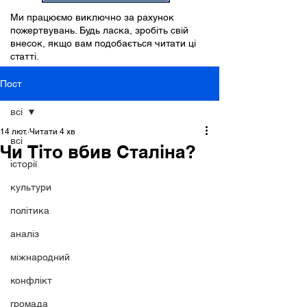
Ми працюємо виключно за рахунок
пожертвувань. Будь ласка, зробіть свій
внесок, якщо вам подобається читати ці
статті.
Пост
всі
14 лют.
Читати 4 хв
всі
Чи Тіто вбив Сталіна?
історії
культури
політика
аналіз
міжнародний
конфлікт
громада