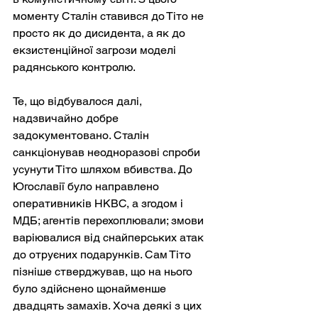
моменту Сталін ставився до Тіто не 
просто як до дисидента, а як до 
екзистенційної загрози моделі 
радянського контролю.
Те, що відбувалося далі, 
надзвичайно добре 
задокументовано. Сталін 
санкціонував неодноразові спроби 
усунути Тіто шляхом вбивства. До 
Югославії було направлено 
оперативників НКВС, а згодом і 
МДБ; агентів перехоплювали; змови 
варіювалися від снайперських атак 
до отруєних подарунків. Сам Тіто 
пізніше стверджував, що на нього 
було здійснено щонайменше 
двадцять замахів. Хоча деякі з цих 