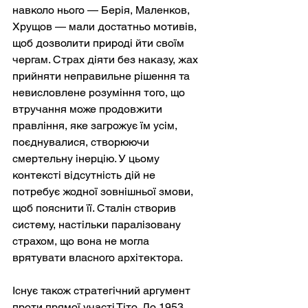
навколо нього — Берія, Маленков, 
Хрущов — мали достатньо мотивів, 
щоб дозволити природі йти своїм 
чергам. Страх діяти без наказу, жах 
прийняти неправильне рішення та 
невисловлене розуміння того, що 
втручання може продовжити 
правління, яке загрожує їм усім, 
поєднувалися, створюючи 
смертельну інерцію. У цьому 
контексті відсутність дій не 
потребує жодної зовнішньої змови, 
щоб пояснити її. Сталін створив 
систему, настільки паралізовану 
страхом, що вона не могла 
врятувати власного архітектора.
Існує також стратегічний аргумент 
проти прямої участі Тіто. До 1953 