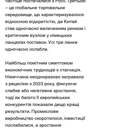
частіше постачалися з Росії. Третьою 
– це глобальне торговельне 
середовище, що характеризувалося 
відносною відкритістю, де Китай 
став одночасно величезним ринком і 
критичним вузлом у німецьких 
ланцюгах поставок. Усі три ланки 
одночасно ослабли.
Найбільш помітним симптомом 
економічних труднощів є стагнація. 
Німеччина неодноразово загравала 
з рецесією з 2023 року, фіксуючи 
слабке або негативне зростання, 
тоді як багато її європейських 
конкурентів показали дещо кращі 
результати. Промислове 
виробництво скоротилося, інвестиції 
послабилися, а зростання 