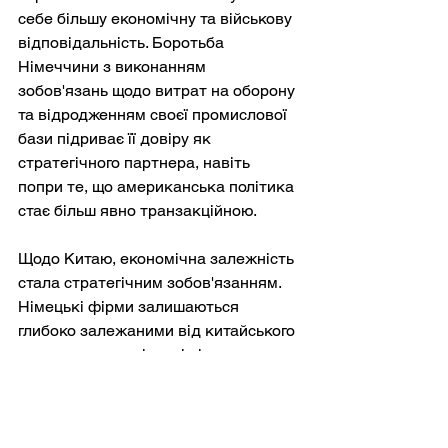
себе більшу економічну та військову 
відповідальність. Боротьба 
Німеччини з виконанням 
зобов'язань щодо витрат на оборону 
та відродженням своєї промислової 
бази підриває її довіру як 
стратегічного партнера, навіть 
попри те, що американська політика 
стає більш явно транзакційною.
Щодо Китаю, економічна залежність 
стала стратегічним зобов'язанням. 
Німецькі фірми залишаються 
глибоко залежаними від китайського 
ринку, проте політичні відносини 
охолоджуються, а ризики примусу 
або раптових зривів визнаються все 
ширше. Роз'єднання не є ні 