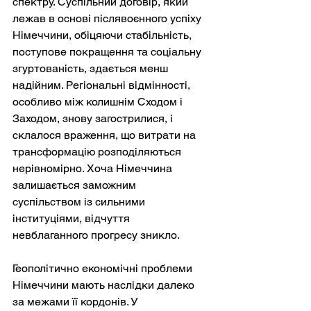
спектру. Суспільний договір, який 
лежав в основі післявоєнного успіху 
Німеччини, обіцяючи стабільність, 
поступове покращення та соціальну 
згуртованість, здається менш 
надійним. Регіональні відмінності, 
особливо між колишнім Сходом і 
Заходом, знову загострилися, і 
склалося враження, що витрати на 
трансформацію розподіляються 
нерівномірно. Хоча Німеччина 
залишається заможним 
суспільством із сильними 
інституціями, відчуття 
невблаганного прогресу зникло.
Геополітично економічні проблеми 
Німеччини мають наслідки далеко 
за межами її кордонів. У 