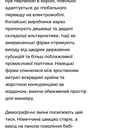
був перлиною в короні, повільно 
адаптується до глобального 
переходу на електромобілі. 
Китайські виробники зараз 
пропонують дешевші та дедалі 
складніші альтернативи, тоді як 
американські фірми отримують 
вигоду від щедрих державних 
субсидій та більш поблажливої 
промислової політики. Німецькі 
фірми опинилися між зростанням 
витрат всередині країни та 
жорсткою конкуренцією за 
кордоном, маючи обмежений простір 
для маневру.
Демографічні зміни посилюють цей 
тиск. Німеччина швидко старіє, а 
вихід на пенсію покоління бебі-