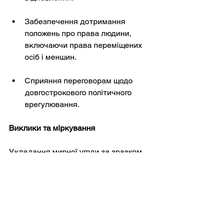
Забезпечення дотримання 
положень про права людини, 
включаючи права переміщених 
осіб і меншин.
Сприяння переговорам щодо 
довгострокового політичного 
врегулювання.
Виклики та міркування
Укладання мирної угоди за зразком 
GFAP було б складним процесом, 
який вимагав би:
Багатостороння дипломатія: 
залучення не лише України та 