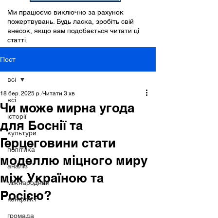
Ми працюємо виключно за рахунок
пожертвувань. Будь ласка, зробіть свій
внесок, якщо вам подобається читати ці
статті.
Пост
всі
18 бер. 2025 р.
Читати 3 хв
всі
Чи може мирна угода
історії
для Боснії та
культури
Герцеговини стати
політика
моделлю міцного миру
аналіз
між Україною та
міжнародний
Росією?
конфлікт
громада