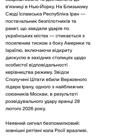
в'язниці в Нью-Йорку. На Близькому 
Сході Ісламська Республіка Іран — 
постачальник безпілотників та 
ракет, що завдали ударів по 
українських містах — стикається з 
посиленим тиском з боку Америки та 
Ізраїлю, включаючи відкриту 
дискусію в західних столицях щодо 
особистої відповідальності 
керівництва режиму. Звідси 
Сполучені Штати вбили Верховного 
лідера Ірану, одного з найближчих 
союзників Москви, в результаті 
розвідувального удару вранці 28 
лютого 2026 року.
Неявний сигнал безпомилковий: 
зовнішні рятівні кола Росії вразливі. 