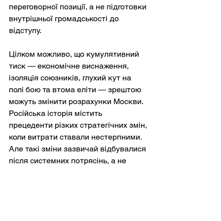
переговорної позиції, а не підготовки 
внутрішньої громадськості до 
відступу.
Цілком можливо, що кумулятивний 
тиск — економічне виснаження, 
ізоляція союзників, глухий кут на 
полі бою та втома еліти — зрештою 
можуть змінити розрахунки Москви. 
Російська історія містить 
прецеденти різких стратегічних змін, 
коли витрати ставали нестерпними. 
Але такі зміни зазвичай відбувалися 
після системних потрясінь, а не 
поступового дипломатичного 
оточення.
Більш реалістичним сценарієм у 
найближчій перспективі є не 