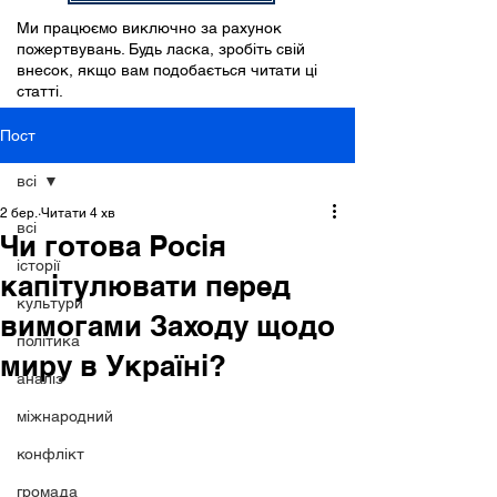
Ми працюємо виключно за рахунок
пожертвувань. Будь ласка, зробіть свій
внесок, якщо вам подобається читати ці
статті.
Пост
всі
2 бер.
Читати 4 хв
всі
Чи готова Росія
історії
капітулювати перед
культури
вимогами Заходу щодо
політика
миру в Україні?
аналіз
міжнародний
конфлікт
громада