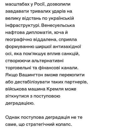
масштабах у Росії, дозволили 
завдавати тривалих ударів на 
велику відстань по українській 
інфраструктурі. Венесуельська 
нафтова дипломатія, хоча й 
географічно віддалена, сприяла 
формуванню ширшої антизахідної 
осі, яка пом'якшує вплив санкцій, 
створюючи альтернативні 
торговельні та фінансові канали. 
Якщо Вашингтон зможе перехопити 
або дестабілізувати таких партнерів, 
військова машина Кремля може 
зіткнутися з поступовою 
деградацією.
Однак поступова деградація не те 
саме, що стратегічний колапс.