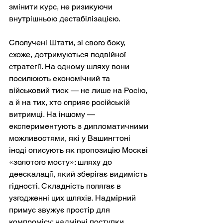
змінити курс, не ризикуючи 
внутрішньою дестабілізацією.
Сполучені Штати, зі свого боку, 
схоже, дотримуються подвійної 
стратегії. На одному шляху вони 
посилюють економічний та 
військовий тиск — не лише на Росію, 
а й на тих, хто сприяє російській 
витримці. На іншому — 
експериментують з дипломатичними 
можливостями, які у Вашингтоні 
іноді описують як пропозицію Москві 
«золотого мосту»: шляху до 
деескалації, який зберігає видимість 
гідності. Складність полягає в 
узгодженні цих шляхів. Надмірний 
примус звужує простір для 
компромісу; надмірні поступки 