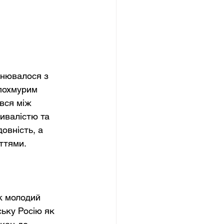
інювалося з 
похмурим 
вся між 
ивалістю та 
овність, а 
уттями.
к молодий 
ську Росію як 