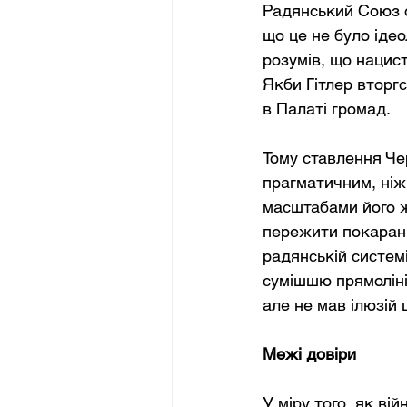
Радянський Союз с
що це не було ідео
розумів, що нацис
Якби Гітлер вторгс
в Палаті громад.
Тому ставлення Чер
прагматичним, ніж 
масштабами його ж
пережити покаранн
радянській системі
сумішшю прямоліні
але не мав ілюзій 
Межі довіри
У міру того, як ві