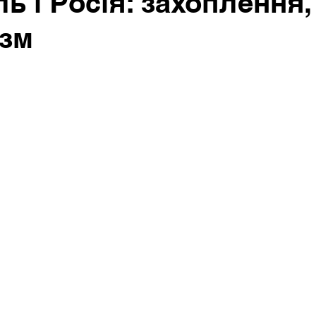
ь і Росія: захоплення,
ізм