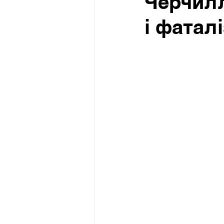
Черчилл
і фатал