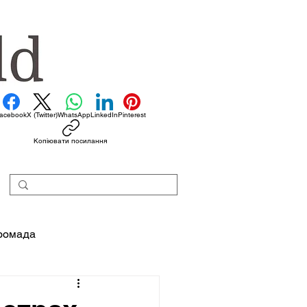
acebook
X (Twitter)
WhatsApp
LinkedIn
Pinterest
Копіювати посилання
ромада