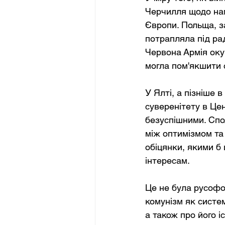
Черчилля щодо намі
Європи. Польща, за
потрапляла під ра
Червона Армія оку
могла пом'якшити 
У Ялті, а пізніше 
суверенітету в Цен
безуспішними. Спо
між оптимізмом та
обіцянки, якими б
інтересам.
Це не була русофоб
комунізм як систем
а також про його і