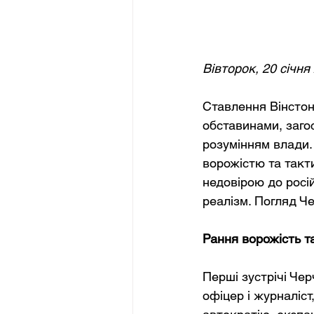
Вівторок, 20 січня
Ставлення Вінстон
обставинами, заго
розумінням влади.
ворожістю та такт
недовірою до росій
реалізм. Погляд Че
Рання ворожість т
Перші зустрічі Чер
офіцер і журналіст