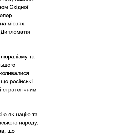
ном Східної 
тепер 
а місцях. 
 Дипломатія 
плюралізму та 
льшого 
 коливалися 
що російські 
 стратегічним 
ію як націю та 
ського народу, 
ав, що 