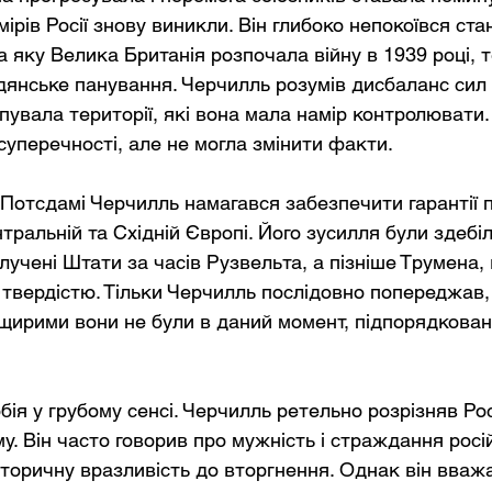
рів Росії знову виникли. Він глибоко непокоївся ста
 яку Велика Британія розпочала війну в 1939 році, 
дянське панування. Черчилль розумів дисбаланс сил н
пувала території, які вона мала намір контролювати.
суперечності, але не могла змінити факти.
в Потсдамі Черчилль намагався забезпечити гарантії 
тральній та Східній Європі. Його зусилля були здебі
лучені Штати за часів Рузвельта, а пізніше Трумена,
 твердістю. Тільки Черчилль послідовно попереджав, 
 щирими вони не були в даний момент, підпорядковані
ія у грубому сенсі. Черчилль ретельно розрізняв Рос
у. Він часто говорив про мужність і страждання росій
сторичну вразливість до вторгнення. Однак він вваж