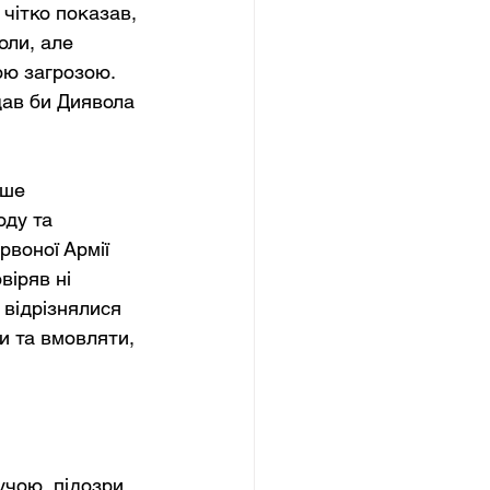
чітко показав, 
оли, але 
ю загрозою. 
дав би Диявола 
дше 
оду та 
воної Армії 
іряв ні 
 відрізнялися 
и та вмовляти, 
учою, підозри 