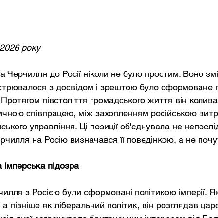
 2026 року
а Черчилля до Росії ніколи не було простим. Воно зм
стрювалося з досвідом і зрештою було сформоване 
 Протягом півстоліття громадського життя він колива
ичною співпрацею, між захопленням російською витр
ського управління. Ці позиції об'єднувала не непослід
рчилля на Росію визначався її поведінкою, а не поч
а імперська підозра
чилля з Росією були сформовані політикою імперії. Я
, а пізніше як ліберальний політик, він розглядав цар