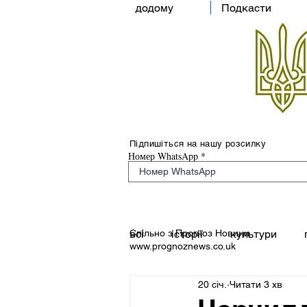
додому
Подкасти
Підпишіться на нашу розсилку
Номер WhatsApp
Спільно з Прогноз Новини
всі
історії
культури
www.prognoznews.co.uk
20 січ.
Читати 3 хв