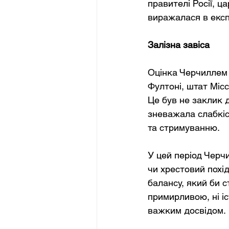
правителі Росії, ц
виражалася в експа
Залізна завіса
Оцінка Черчиллем Р
Фултоні, штат Місс
Це був не заклик д
зневажала слабкіс
та стримуванню.
У цей період Черчи
чи хрестовий похід
балансу, який би с
примирливою, ні і
важким досвідом.