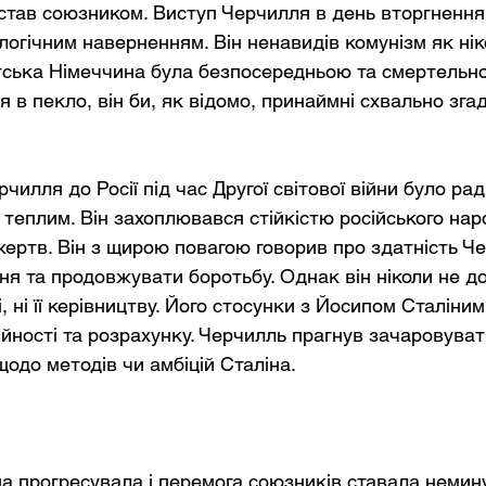
тав союзником. Виступ Черчилля в день вторгнення 
логічним наверненням. Він ненавидів комунізм як нік
тська Німеччина була безпосередньою та смертельно
я в пекло, він би, як відомо, принаймні схвально зга
чилля до Росії під час Другої світової війни було ра
теплим. Він захоплювався стійкістю російського нар
ертв. Він з щирою повагою говорив про здатність Чер
я та продовжувати боротьбу. Однак він ніколи не дов
, ні її керівництву. Його стосунки з Йосипом Сталіним
йності та розрахунку. Черчилль прагнув зачаровуват
щодо методів чи амбіцій Сталіна.
йна прогресувала і перемога союзників ставала немин