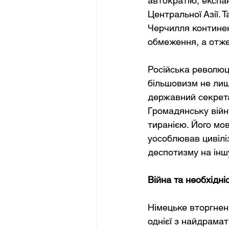
автократію, експа
Центральної Азії. 
Черчилля континен
обмеження, а отже
Російська революц
більшовизм не лише
державний секрета
Громадянську війн
тиранією. Його мо
уособлював цивіліз
деспотизму на інш
Війна та необхідні
Німецьке вторгнен
однієї з найдрамати