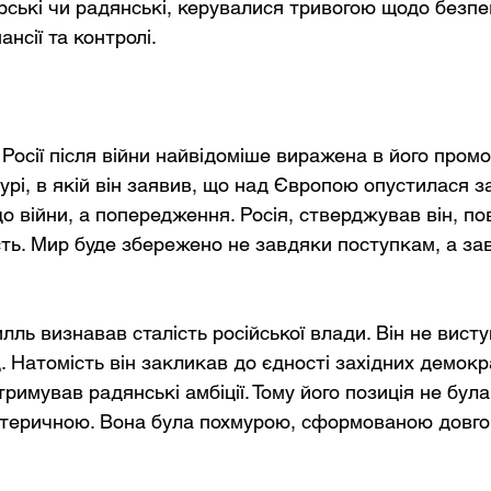
арські чи радянські, керувалися тривогою щодо безпе
нсії та контролі.
осії після війни найвідоміше виражена в його промов
урі, в якій він заявив, що над Європою опустилася за
о війни, а попередження. Росія, стверджував він, по
ть. Мир буде збережено не завдяки поступкам, а зав
лль визнавав сталість російської влади. Він не висту
. Натомість він закликав до єдності західних демокра
тримував радянські амбіції. Тому його позиція не була 
стеричною. Вона була похмурою, сформованою довго