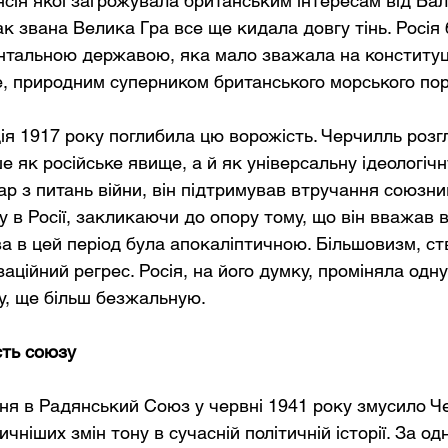
нсія якої загрожувала британським інтересам від Бал
Так звана Велика Гра все ще кидала довгу тінь. Росія
тальною державою, яка мало зважала на конституці
, природним суперником британського морського пор
ія 1917 року поглибила цю ворожість. Черчилль розг
 як російське явище, а й як універсальну ідеологічн
р з питань війни, він підтримував втручання союзник
у в Росії, закликаючи до опору тому, що він вважав 
ва в цей період була апокаліптичною. Більшовизм, ст
аційний регрес. Росія, на його думку, проміняла одн
у, ще більш безжальную.
сть союзу
ня в Радянський Союз у червні 1941 року змусило Ч
чніших змін тону в сучасній політичній історії. За одн