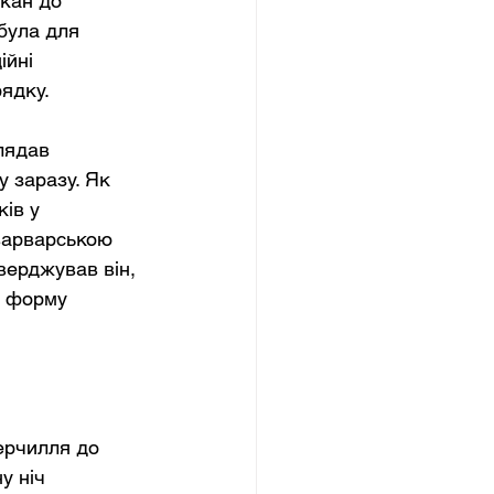
кан до 
 була для 
йні 
ядку.
лядав 
у заразу. Як 
ів у 
варварською 
верджував він, 
у форму 
ерчилля до 
у ніч 