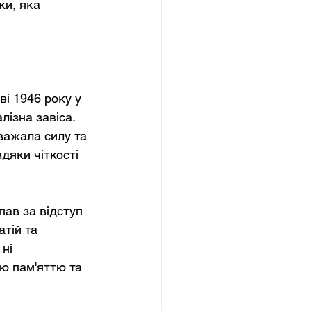
ки, яка 
і 1946 року у 
лізна завіса. 
важала силу та 
дяки чіткості 
пав за відступ 
тій та 
ні 
ю пам'яттю та 