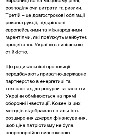
виробництво на місцевому рівні, 
розподіляючи витрати та ризики. 
Третій – це довгострокові облігації 
реконструкції, підкріплені 
європейськими та міжнародними 
гарантіями, які пов'яжуть майбутнє 
процвітання України з нинішньою 
стійкістю.
Ще радикальніші пропозиції 
передбачають приватно-державне 
партнерство в енергетиці та 
технологіях, де ресурси та таланти 
України обмінюються на прямі 
оборонні інвестиції. Кожен із цих 
методів відображає нагальність 
розширення джерел фінансування, 
щоб ціна патріотизму не була 
непропорційно виснаженою 