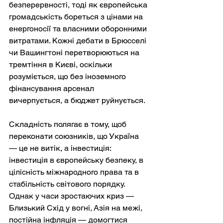
безперервності, тоді як європейська 
громадськість бореться з цінами на 
енергоносії та власними оборонними 
витратами. Кожні дебати в Брюсселі 
чи Вашингтоні перетворюються на 
тремтіння в Києві, оскільки 
розуміється, що без іноземного 
фінансування арсенал 
вичерпується, а бюджет руйнується.
Складність полягає в тому, щоб 
переконати союзників, що Україна 
— це не витік, а інвестиція: 
інвестиція в європейську безпеку, в 
цілісність міжнародного права та в 
стабільність світового порядку. 
Однак у часи зростаючих криз — 
Близький Схід у вогні, Азія на межі, 
постійна інфляція — домогтися 