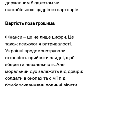
державним бюджетом чи 
нестабільною щедрістю партнерів.
Вартість поза грошима
Фінанси – це не лише цифри. Це 
також психологія витривалості. 
Українці продемонстрували 
готовність прийняти злидні, щоб 
зберегти незалежність. Але 
моральний дух залежить від довіри: 
солдати в окопах та сім'ї під 
бомбардуваннями повинні вірити, 
що жертви не марні. Тому фінансова 
підтримка – це більше, ніж просто 
матеріальна; це сигнал солідарності, 
запевнення, що Україна воює не 
сама. Коли кошти вичерпуються, то й 
впевненість також зникає, а 