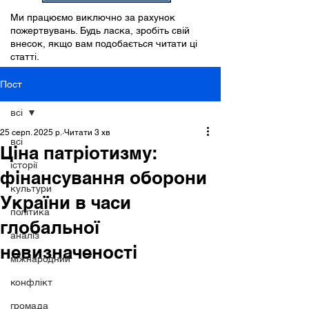
Ми працюємо виключно за рахунок
пожертвувань. Будь ласка, зробіть свій
внесок, якщо вам подобається читати ці
статті.
Пост
всі
25 серп. 2025 р.
Читати 3 хв
всі
Ціна патріотизму:
історії
фінансування оборони
культури
України в часи
політика
глобальної
аналіз
невизначеності
міжнародний
конфлікт
громада