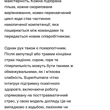
майстерність. Кожна підібрана 
гільза, кожне скориговане 
вирівнювання, кожен перенавчений 
цикл ходи стає частиною 
накопиченої компетенції, яка 
поширюється між командами та 
передається новим співробітникам.
Однак рух також є психологічним. 
Після ампутації або травми кінцівки 
страх падіння, сором, горе та 
гіперпильність можуть бути такими ж 
обмежувальними, як і м'язова 
слабкість. Superhumans чітко 
інтегрує підтримку психічного 
здоров'я, включаючи роботу, 
спрямовану на посттравматичний 
стрес, у свою модель догляду. Це не 
випадково з ходьбою, лазінням чи 