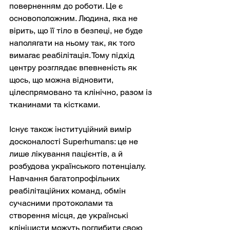
поверненням до роботи. Це є 
основоположним. Людина, яка не 
вірить, що її тіло в безпеці, не буде 
наполягати на ньому так, як того 
вимагає реабілітація. Тому підхід 
центру розглядає впевненість як 
щось, що можна відновити, 
цілеспрямовано та клінічно, разом із 
тканинами та кістками.
Існує також інституційний вимір 
досконалості Superhumans: це не 
лише лікування пацієнтів, а й 
розбудова українського потенціалу. 
Навчання багатопрофільних 
реабілітаційних команд, обмін 
сучасними протоколами та 
створення місця, де українські 
клініцисти можуть поглибити свою 