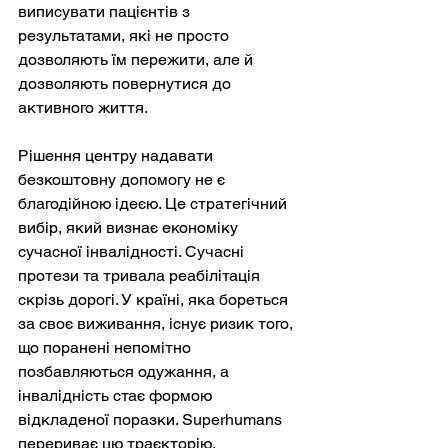
виписувати пацієнтів з 
результатами, які не просто 
дозволяють їм пережити, але й 
дозволяють повернутися до 
активного життя.
Рішення центру надавати 
безкоштовну допомогу не є 
благодійною ідеєю. Це стратегічний 
вибір, який визнає економіку 
сучасної інвалідності. Сучасні 
протези та тривала реабілітація 
скрізь дорогі. У країні, яка бореться 
за своє виживання, існує ризик того, 
що поранені непомітно 
позбавляються одужання, а 
інвалідність стає формою 
відкладеної поразки. Superhumans 
перериває цю траєкторію, 