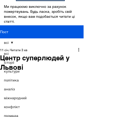
Ми працюємо виключно за рахунок
пожертвувань. Будь ласка, зробіть свій
внесок, якщо вам подобається читати ці
статті.
Пост
всі
11 січ.
Читати 3 хв
всі
Центр суперлюдей у
історії
Львові
культури
політика
аналіз
міжнародний
конфлікт
громада