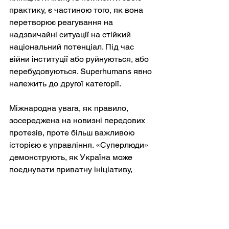
практику, є частиною того, як вона 
перетворює реагування на 
надзвичайні ситуації на стійкий 
національний потенціал. Під час 
війни інституції або руйнуються, або 
перебудовуються. Superhumans явно 
належить до другої категорії.
Міжнародна увага, як правило, 
зосереджена на новизні передових 
протезів, проте більш важливою 
історією є управління. «Суперлюди» 
демонструють, як Україна може 
поєднувати приватну ініціативу, 
громадську мету та міжнародну 
підтримку для надання складних 
послуг в умовах, які зазвичай 
унеможливлюють їх. У звітах 