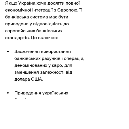
Якщо Україна хоче досягти повної 
економічної інтеграції з Європою, її 
банківська система має бути 
приведена у відповідність до 
європейських банківських 
стандартів. Це включає:
Заохочення використання 
банківських рахунків і операцій, 
деномінованих у євро, для 
зменшення залежності від 
долара США.
Приведення українських 
банківських правил у 
відповідність з правилами 
Європейського центрального 
банку (ЄЦБ) і забезпечення 
стабілізації курсу гривні за 