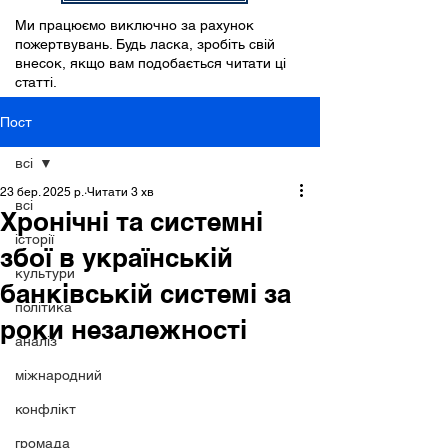
Ми працюємо виключно за рахунок
пожертвувань. Будь ласка, зробіть свій
внесок, якщо вам подобається читати ці
статті.
Пост
всі
23 бер. 2025 р.
Читати 3 хв
всі
Хронічні та системні
історії
збої в українській
культури
банківській системі за
політика
роки незалежності
аналіз
міжнародний
конфлікт
громада