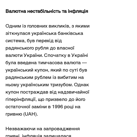
Валютна нестабільність та інфляція
Одним із головних викликів, з якими 
зіткнулася українська банківська 
система, був перехід від 
радянського рубля до власної 
валюти України. Спочатку в Україні 
була введена тимчасова валюта — 
український купон, який по суті був 
радянським рублем із вибитим на 
ньому українським тризубом. Однак 
купон постраждав від надзвичайної 
гіперінфляції, що призвело до його 
остаточної заміни в 1996 році на 
гривню (UAH).
Незважаючи на запровадження 
гривні, інфляція залишалася 