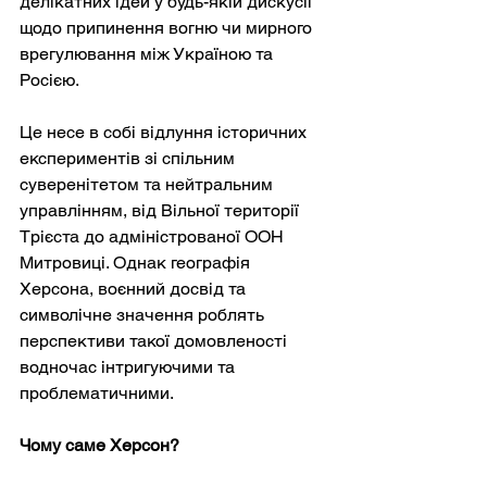
делікатних ідей у будь-якій дискусії 
щодо припинення вогню чи мирного 
врегулювання між Україною та 
Росією.
Це несе в собі відлуння історичних 
експериментів зі спільним 
суверенітетом та нейтральним 
управлінням, від Вільної території 
Трієста до адміністрованої ООН 
Митровиці. Однак географія 
Херсона, воєнний досвід та 
символічне значення роблять 
перспективи такої домовленості 
водночас інтригуючими та 
проблематичними.
Чому саме Херсон?