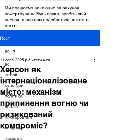
Ми працюємо виключно за рахунок
пожертвувань. Будь ласка, зробіть свій
внесок, якщо вам подобається читати ці
статті.
Пост
всі
11 серп. 2025 р.
Читати 4 хв
всі
Херсон як
історії
інтернаціоналізоване
культури
місто: механізм
політика
припинення вогню чи
аналіз
ризикований
міжнародний
компроміс?
конфлікт
громада