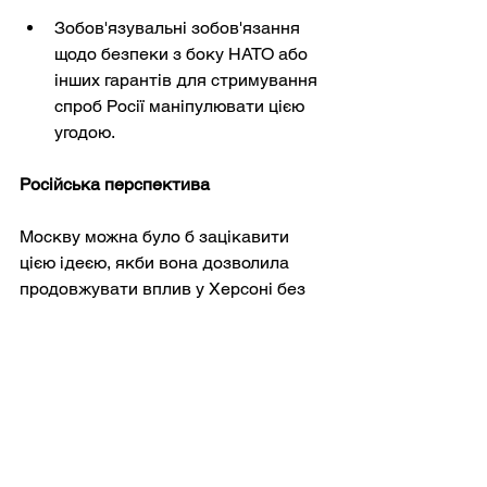
Зобов'язувальні зобов'язання 
щодо безпеки з боку НАТО або 
інших гарантів для стримування 
спроб Росії маніпулювати цією 
угодою.
Російська перспектива
Москву можна було б зацікавити 
цією ідеєю, якби вона дозволила 
продовжувати вплив у Херсоні без 
витрат, пов'язаних з прямою 
окупацією, а також пом'якшила тиск 
санкцій, демонструючи готовність до 
співпраці. Тим не менш, Росія 
історично чинила опір справжньому 
міжнародному нагляду у спірних 
районах і могла б погодитися лише 