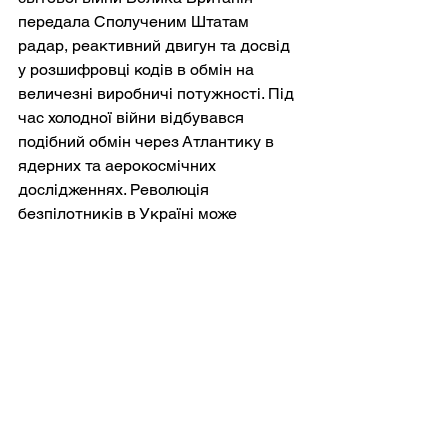
передала Сполученим Штатам 
радар, реактивний двигун та досвід 
у розшифровці кодів в обмін на 
величезні виробничі потужності. Під 
час холодної війни відбувався 
подібний обмін через Атлантику в 
ядерних та аерокосмічних 
дослідженнях. Революція 
безпілотників в Україні може 
виявитися еквівалентом двадцять 
першого століття. Польща, країни 
Балтії та Чеська Республіка вже 
заявили про готовність розмістити в 
собі пов'язані з Україною виробничі 
потужності безпілотників. У 
Вашингтоні комітети Конгресу 
обговорювали нові асигнування, 
спеціально виділені на спільну з 