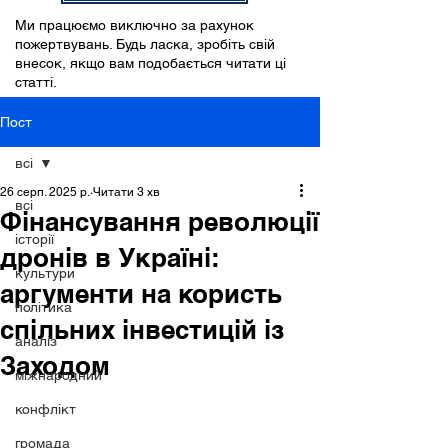
Ми працюємо виключно за рахунок
пожертвувань. Будь ласка, зробіть свій
внесок, якщо вам подобається читати ці
статті.
Пост
всі
26 серп. 2025 р.
Читати 3 хв
всі
Фінансування революції
історії
дронів в Україні:
культури
аргументи на користь
політика
спільних інвестицій із
аналіз
Заходом
міжнародний
конфлікт
громада