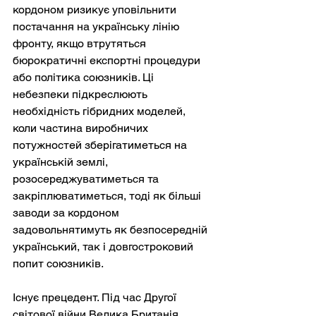
кордоном ризикує уповільнити 
постачання на українську лінію 
фронту, якщо втрутяться 
бюрократичні експортні процедури 
або політика союзників. Ці 
небезпеки підкреслюють 
необхідність гібридних моделей, 
коли частина виробничих 
потужностей зберігатиметься на 
українській землі, 
розосереджуватиметься та 
закріплюватиметься, тоді як більші 
заводи за кордоном 
задовольнятимуть як безпосередній 
український, так і довгостроковий 
попит союзників.
Існує прецедент. Під час Другої 
світової війни Велика Британія 