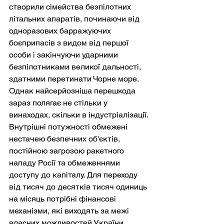
створили сімейства безпілотних 
літальних апаратів, починаючи від 
одноразових барражуючих 
боєприпасів з видом від першої 
особи і закінчуючи ударними 
безпілотниками великої дальності, 
здатними перетинати Чорне море. 
Однак найсерйозніша перешкода 
зараз полягає не стільки у 
винаходах, скільки в індустріалізації. 
Внутрішні потужності обмежені 
нестачею безпечних об'єктів, 
постійною загрозою ракетного 
нападу Росії та обмеженнями 
доступу до капіталу. Для переходу 
від тисяч до десятків тисяч одиниць 
на місяць потрібні фінансові 
механізми, які виходять за межі 
власних можливостей України.