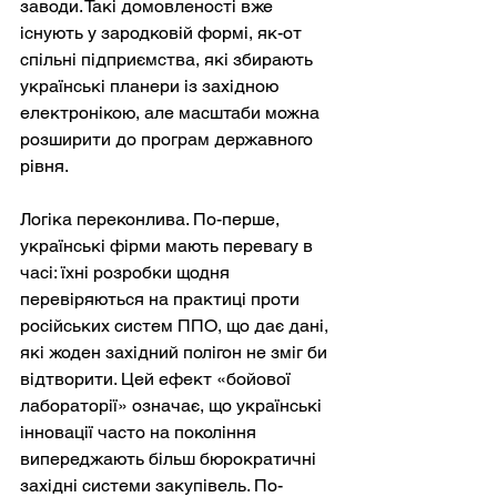
заводи. Такі домовленості вже 
існують у зародковій формі, як-от 
спільні підприємства, які збирають 
українські планери із західною 
електронікою, але масштаби можна 
розширити до програм державного 
рівня.
Логіка переконлива. По-перше, 
українські фірми мають перевагу в 
часі: їхні розробки щодня 
перевіряються на практиці проти 
російських систем ППО, що дає дані, 
які жоден західний полігон не зміг би 
відтворити. Цей ефект «бойової 
лабораторії» означає, що українські 
інновації часто на покоління 
випереджають більш бюрократичні 
західні системи закупівель. По-