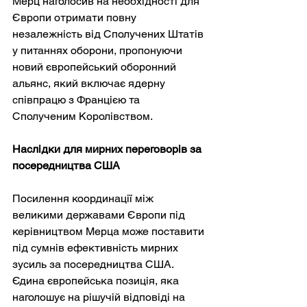
Мерц наголосив на необхідності для 
Європи отримати повну 
незалежність від Сполучених Штатів 
у питаннях оборони, пропонуючи 
новий європейський оборонний 
альянс, який включає ядерну 
співпрацю з Францією та 
Сполученим Королівством.
Наслідки для мирних переговорів за 
посередництва США
Посилення координації між 
великими державами Європи під 
керівництвом Мерца може поставити 
під сумнів ефективність мирних 
зусиль за посередництва США. 
Єдина європейська позиція, яка 
наголошує на рішучій відповіді на 