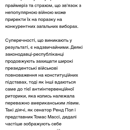
праймеріз та страхом, що зв'язок з 
непопулярною війною може 
приректи їх на поразку на 
конкурентних загальних виборах.
Суперечності, що виникають у 
результаті, є надзвичайними. Деякі 
законодавці-республіканці 
продовжують захищати широкі 
президентські військові 
повноваження на конституційних 
підставах, тоді як інші вдаються 
саме до тієї антиінтервенційної 
риторики, яка колись належала 
переважно американським лівим. 
Такі діячі, як сенатор Ренд Пол і 
представник Томас Массі, дедалі 
частіше зображують себе 