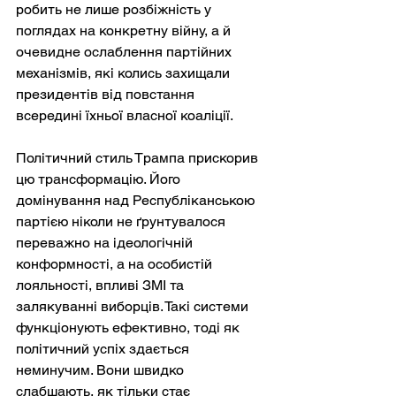
робить не лише розбіжність у 
поглядах на конкретну війну, а й 
очевидне ослаблення партійних 
механізмів, які колись захищали 
президентів від повстання 
всередині їхньої власної коаліції.
Політичний стиль Трампа прискорив 
цю трансформацію. Його 
домінування над Республіканською 
партією ніколи не ґрунтувалося 
переважно на ідеологічній 
конформності, а на особистій 
лояльності, впливі ЗМІ та 
залякуванні виборців. Такі системи 
функціонують ефективно, тоді як 
політичний успіх здається 
неминучим. Вони швидко 
слабшають, як тільки стає 