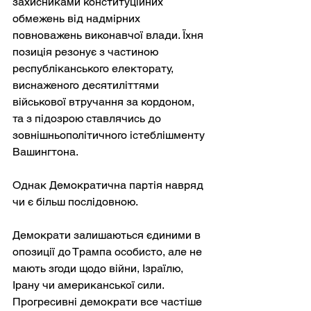
захисниками конституційних 
обмежень від надмірних 
повноважень виконавчої влади. Їхня 
позиція резонує з частиною 
республіканського електорату, 
виснаженого десятиліттями 
військової втручання за кордоном, 
та з підозрою ставлячись до 
зовнішньополітичного істеблішменту 
Вашингтона.
Однак Демократична партія навряд 
чи є більш послідовною.
Демократи залишаються єдиними в 
опозиції до Трампа особисто, але не 
мають згоди щодо війни, Ізраїлю, 
Ірану чи американської сили. 
Прогресивні демократи все частіше 