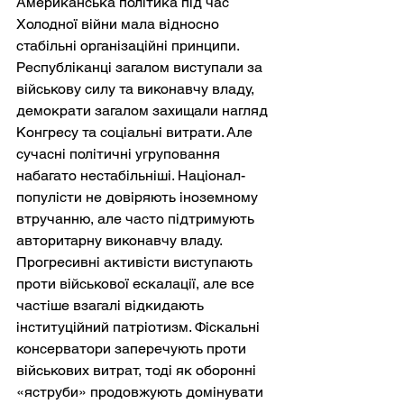
Американська політика під час 
Холодної війни мала відносно 
стабільні організаційні принципи. 
Республіканці загалом виступали за 
військову силу та виконавчу владу, 
демократи загалом захищали нагляд 
Конгресу та соціальні витрати. Але 
сучасні політичні угруповання 
набагато нестабільніші. Націонал-
популісти не довіряють іноземному 
втручанню, але часто підтримують 
авторитарну виконавчу владу. 
Прогресивні активісти виступають 
проти військової ескалації, але все 
частіше взагалі відкидають 
інституційний патріотизм. Фіскальні 
консерватори заперечують проти 
військових витрат, тоді як оборонні 
«яструби» продовжують домінувати 