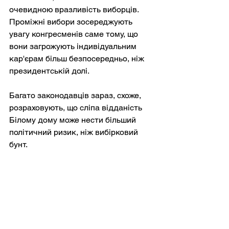
очевидною вразливість виборців. 
Проміжні вибори зосереджують 
увагу конгресменів саме тому, що 
вони загрожують індивідуальним 
кар'єрам більш безпосередньо, ніж 
президентській долі.
Багато законодавців зараз, схоже, 
розраховують, що сліпа відданість 
Білому дому може нести більший 
політичний ризик, ніж вибірковий 
бунт.
Не слід перебільшувати 
узгодженість цього опору Конгресу. 
Значна його частина залишається 
радше тактичною, ніж принциповою. 
Багато законодавців, які виступають 