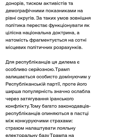
донорів, тиском активістів та 
демографічними показниками на 
рівні округів. За таких умов зовнішня 
політика перестає функціонувати як 
цілісна національна доктрина, а 
натомість фрагментується на сотні 
місцевих політичних розрахунків.
Для республіканців ця дилема є 
особливо серйозною. Трамп 
залишається особисто домінуючим у 
Республіканській партії, проте його 
ширша популярність значно ослабла 
через затягування іранського 
конфлікту. Тому багато законодавців-
республіканців опиняються в пастці 
між конкуруючими страхами: 
страхом налаштувати лояльну 
електоральну базу Трампа на 