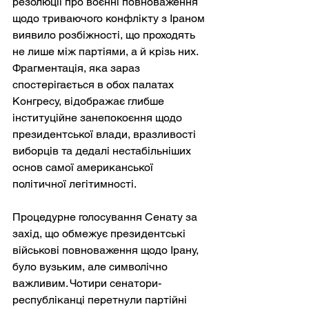
резолюції про воєнні повноваження 
щодо триваючого конфлікту з Іраном 
виявило розбіжності, що проходять 
не лише між партіями, а й крізь них. 
Фрагментація, яка зараз 
спостерігається в обох палатах 
Конгресу, відображає глибше 
інституційне занепокоєння щодо 
президентської влади, вразливості 
виборців та дедалі нестабільніших 
основ самої американської 
політичної легітимності.
Процедурне голосування Сенату за 
захід, що обмежує президентські 
військові повноваження щодо Ірану, 
було вузьким, але символічно 
важливим. Чотири сенатори-
республіканці перетнули партійні 