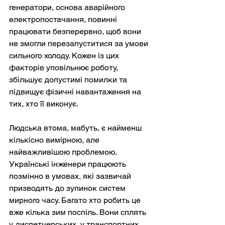
генератори, основа аварійного 
електропостачання, повинні 
працювати безперервно, щоб вони 
не змогли перезапуститися за умови 
сильного холоду. Кожен із цих 
факторів уповільнює роботу, 
збільшує допустимі помилки та 
підвищує фізичні навантаження на 
тих, хто її виконує.
Людська втома, мабуть, є найменш 
кількісно вимірною, але 
найважливішою проблемою. 
Українські інженери працюють 
позмінно в умовах, які зазвичай 
призводять до зупинок систем 
мирного часу. Багато хто робить це 
вже кілька зим поспіль. Вони сплять 
у диспетчерських, у транспортних 