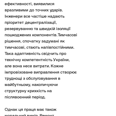
ефективності, виявилися 
вразливими до точних ударів. 
Інженери все частіше надають 
пріоритет децентралізації, 
резервуванню та швидкій ізоляції 
пошкоджених компонентів. Тимчасові 
рішення, спочатку задумані як 
тимчасові, стають напівпостійними. 
Така адаптивність свідчить про 
технічну компетентність України, 
але вона несе витрати. Кожне 
імпровізоване виправлення створює 
труднощі з обслуговування в 
майбутньому, накопичуючи 
структурну крихкість на 
післявоєнний період.
Однак ця праця має також 
моральний вимір. Ремонт 