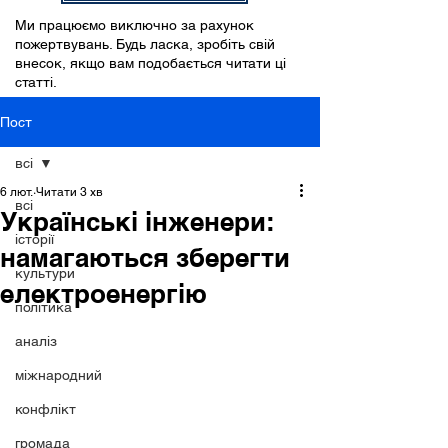
Ми працюємо виключно за рахунок
пожертвувань. Будь ласка, зробіть свій
внесок, якщо вам подобається читати ці
статті.
Пост
всі
6 лют.
Читати 3 хв
всі
Українські інженери:
історії
намагаються зберегти
культури
електроенергію
політика
аналіз
міжнародний
конфлікт
громада