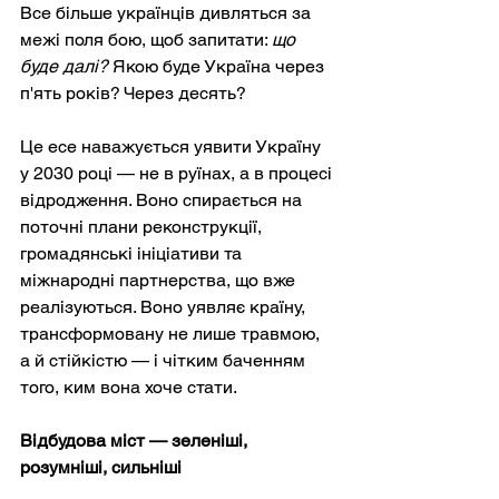
Все більше українців дивляться за 
межі поля бою, щоб запитати:
що 
буде далі?
Якою буде Україна через 
п'ять років? Через десять?
Це есе наважується уявити Україну 
у 2030 році — не в руїнах, а в процесі 
відродження. Воно спирається на 
поточні плани реконструкції, 
громадянські ініціативи та 
міжнародні партнерства, що вже 
реалізуються. Воно уявляє країну, 
трансформовану не лише травмою, 
а й стійкістю — і чітким баченням 
того, ким вона хоче стати.
Відбудова міст — зеленіші, 
розумніші, сильніші