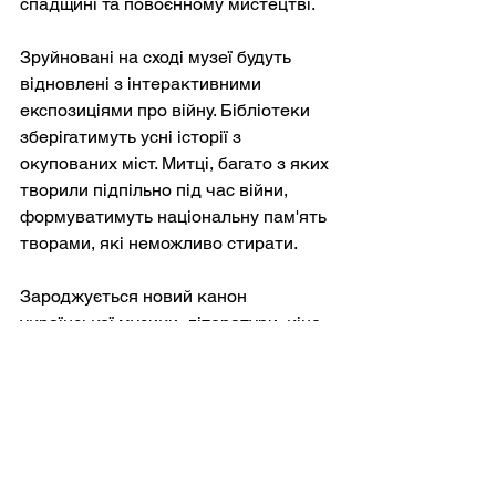
спадщині та повоєнному мистецтві.
Зруйновані на сході музеї будуть 
відновлені з інтерактивними 
експозиціями про війну. Бібліотеки 
зберігатимуть усні історії з 
окупованих міст. Митці, багато з яких 
творили підпільно під час війни, 
формуватимуть національну пам'ять 
творами, які неможливо стирати.
Зароджується новий канон 
української музики, літератури, кіно 
та архітектури, сформований 
травмою, але не визначений нею. 
Український інститут, Музей 
Майдану та сотні місцевих 
мистецьких груп вже створюють 
архіви культурного опору.