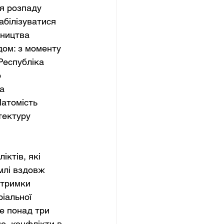
я розпаду 
абілізуватися 
ництва 
дом: з моменту 
Республіка 
 
а 
Натомість 
тектуру 
ктів, які 
млі вздовж 
дтримки 
іальної 
е понад три 
о, конфлікти в 