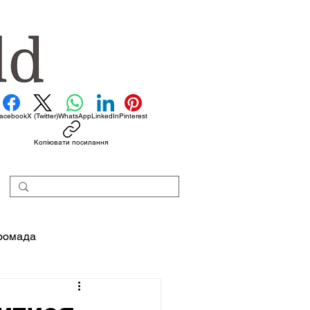
acebook
X (Twitter)
WhatsApp
LinkedIn
Pinterest
Копіювати посилання
ромада