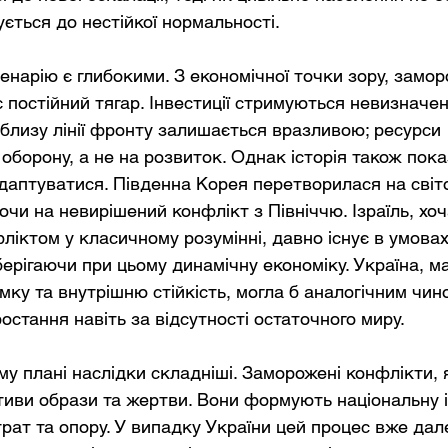
ується до нестійкої нормальності.
енарію є глибокими. З економічної точки зору, замо
постійний тягар. Інвестиції стримуються невизначен
близу лінії фронту залишається вразливою; ресурси 
оборону, а не на розвиток. Однак історія також пока
аптуватися. Південна Корея перетворилася на світо
и на невирішений конфлікт з Північчю. Ізраїль, хоча
іктом у класичному розумінні, давно існує в умовах 
зберігаючи при цьому динамічну економіку. Україна, 
мку та внутрішню стійкість, могла б аналогічним чин
ростання навіть за відсутності остаточного миру.
му плані наслідки складніші. Заморожені конфлікти, 
иви образи та жертви. Вони формують національну і
трат та опору. У випадку України цей процес вже дал