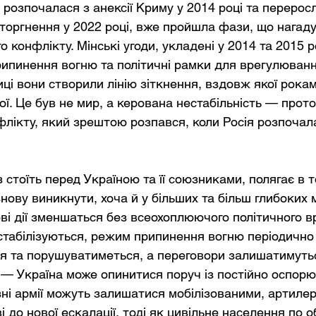
о розпочалася з анексії Криму у 2014 році та переросл
оргнення у 2022 році, вже пройшла фази, що нагаду
о конфлікту. Мінські угоди, укладені у 2014 та 2015 р
рипинення вогню та політичні рамки для врегулюванн
иці вони створили лінію зіткнення, вздовж якої рока
ої. Це був не мир, а керована нестабільність — прото
лікту, який зрештою розпався, коли Росія розпочал
 стоїть перед Україною та її союзниками, полягає в т
нову виникнути, хоча й у більших та більш глибоких 
ві дії зменшаться без всеохоплюючого політичного 
 стабілізуються, режим припинення вогню періодично
я та порушуватиметься, а переговори залишатимуть
— Україна може опинитися поруч із постійно оспор
ні армії можуть залишатися мобілізованими, артилері
і до нової ескалації, тоді як цивільне населення по 