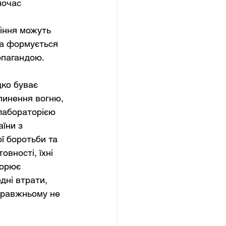
ночас 
іння можуть 
ка формується 
опагандою.
ко буває 
пинення вогню, 
 лабораторією 
їни з 
ї боротьби та 
вності, їхні 
ворює 
дні втрати, 
справжньому не 