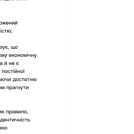
рожений 
істю; 
зує, що 
ву економічну 
 й не є 
постійної 
маючи достатню 
ом прагнути 
як правило, 
дентичність 
еко 