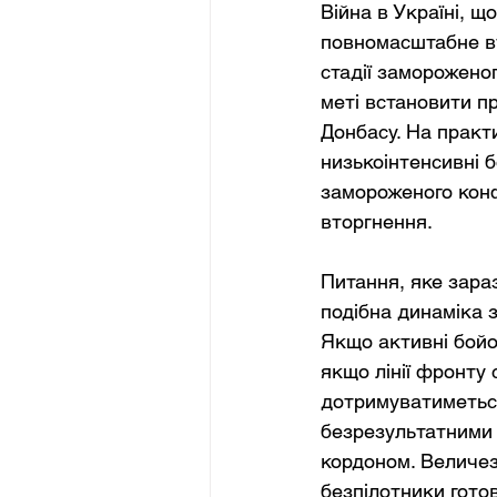
Війна в Україні, щ
повномасштабне вт
стадії замороженог
меті встановити п
Донбасу. На практ
низькоінтенсивні б
замороженого конф
вторгнення.
Питання, яке зараз
подібна динаміка з
Якщо активні бойо
якщо лінії фронту
дотримуватиметьс
безрезультатними 
кордоном. Величез
безпілотники готов