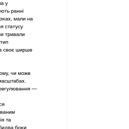
а у 
ють ранні 
оках, мали на 
я статусу 
ми тривали 
тип 
а своє ширше 
ому, чи може 
масштабах. 
врегулювання — 
 
ся 
юваним 
я та 
обидва боки 