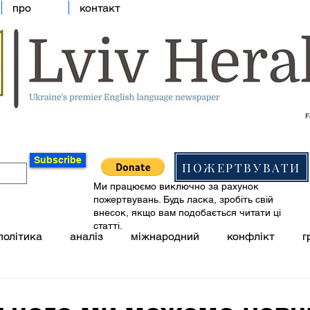
про
контакт
F
Subscribe
ПОЖЕРТВУВАТИ
Ми працюємо виключно за рахунок
пожертвувань. Будь ласка, зробіть свій
внесок, якщо вам подобається читати ці
статті.
політика
аналіз
міжнародний
конфлікт
г