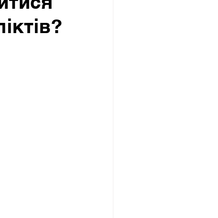
итися
іктів?