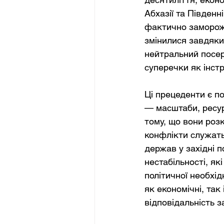
Абхазії та Південн
фактично заморожен
змінилися завдяки 
нейтральний посер
суперечки як інст
Ці прецеденти є п
— масштаби, ресур
тому, що вони розк
конфлікти служать
держав у західні п
нестабільності, як
політичної необхі
як економічні, так
відповідальність за