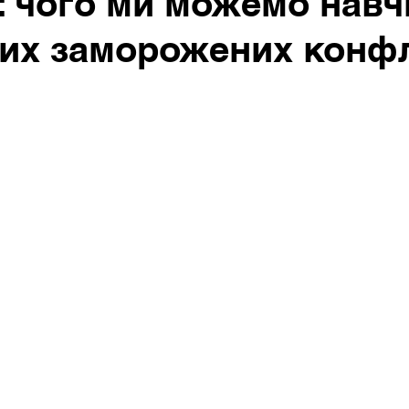
: чого ми можемо навч
их заморожених конфл