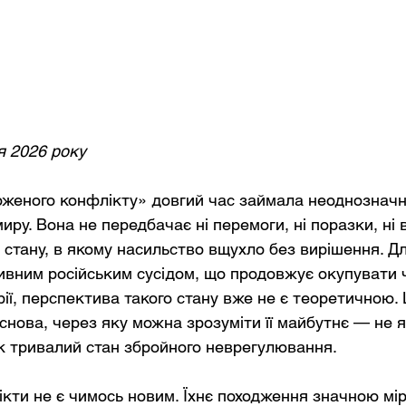
я 2026 року
женого конфлікту» довгий час займала неоднозначне
иру. Вона не передбачає ні перемоги, ні поразки, ні ві
 стану, в якому насильство вщухло без вирішення. Дл
ивним російським сусідом, що продовжує окупувати ч
ії, перспектива такого стану вже не є теоретичною. 
снова, через яку можна зрозуміти її майбутнє — не 
к тривалий стан збройного неврегулювання.
кти не є чимось новим. Їхнє походження значною мі