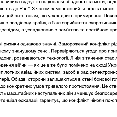
посилила відчуття національної єдності та мети, вод
ість до Росії. З часом заморожений конфлікт може 
ати цей антагонізм, що ускладнить примирення. Покол
ише розділену країну, а їхнє сприйняття супротивни
досвідом, а успадкованою пам'яттю та постійною пр
ні ризики однаково значні. Заморожений конфлікт рід
якому значущому сенсі. Перевіряються угоди про при
они, розвиваються технології. Лінія зіткнення стає
дення війни — як це вже було помічено на сході Укра
пілотних авіаційних систем, засобів радіоелектронно
ерії. Обидві сторони залишаються в стані бойової гото
до конкретних умов тривалого протистояння. Це ст
ість масштабних наступальних дій зменшує безпосере
тенціал ескалації гарантує, що конфлікт ніколи по-