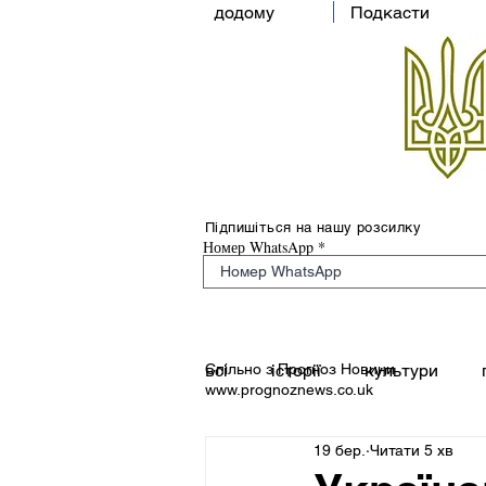
додому
Подкасти
Підпишіться на нашу розсилку
Номер WhatsApp
Спільно з Прогноз Новини
всі
історії
культури
www.prognoznews.co.uk
19 бер.
Читати 5 хв