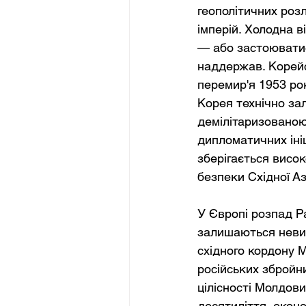
геополітичних роз
імперій. Холодна в
— або застоюватис
наддержав. Корейс
перемир'я 1953 ро
Корея технічно зал
демілітаризованою
дипломатичних ініц
зберігається висо
безпеки Східної Аз
У Європі розпад Р
залишаються невир
східного кордону 
російських збройн
цілісності Молдови
десятиліття, екон