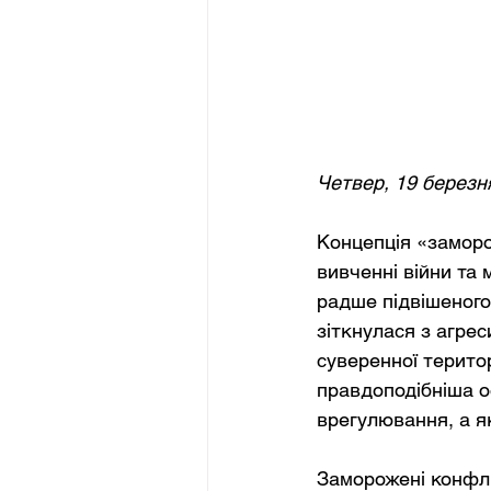
Четвер, 19 березн
Концепція «заморо
вивченні війни та м
радше підвішеного
зіткнулася з агрес
суверенної територ
правдоподібніша о
врегулювання, а я
Заморожені конфлі