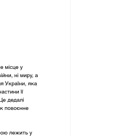
 місце у 
йни, ні миру, а 
я України, яка 
астини її 
Це дедалі 
як повоєнне 
рою лежить у 