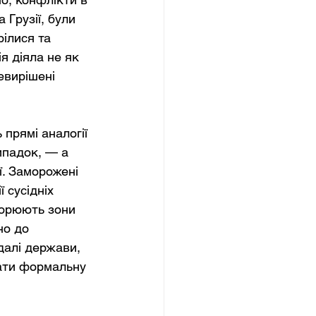
 Грузії, були 
ілися та 
я діяла не як 
евирішені 
прямі аналогії 
ипадок, — а 
ї. Заморожені 
 сусідніх 
ворюють зони 
но до 
далі держави, 
вати формальну 