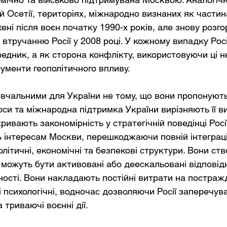
ій Осетії, територіях, міжнародно визнаних як частина
і після воєн початку 1990-х років, але знову розгор
втручанню Росії у 2008 році. У кожному випадку Росі
едник, а як сторона конфлікту, використовуючи ці н
рументи геополітичного впливу.
овчальними для України не тому, що вони пропонують 
си та міжнародна підтримка України вирізняють її в
ривають закономірність у стратегічній поведінці Росі
 інтересам Москви, перешкоджаючи повній інтеграції
олітичні, економічні та безпекові структури. Вони ст
і можуть бути активовані або деескальовані відповід
дності. Вони накладають постійні витрати на постраж
 і психологічні, водночас дозволяючи Росії заперечу
 триваючі воєнні дії.