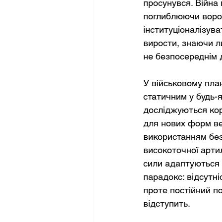
просунувся. Війна 
поглиблюючи ворож
інституціоналізув
вирости, знаючи л
не безпосереднім 
У військовому пла
статичним у будь-
досліджуються корд
для нових форм ве
використанням без
високоточної артил
сили адаптуються 
парадокс: відсутн
проте постійний по
відступить.