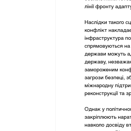
лінії фронту адапт
Наслідки такого сц
конфлікт накладає 
інфраструктура по
спрямовуються на 
держави можуть ад
державу, незважаюч
замороженим конфл
загрози безпеці, 
міжнародну підтри
реконструкції та з
Однак у політично
закріплюють нарат
навколо досвіду в