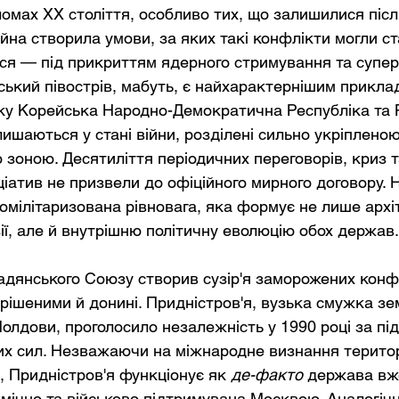
ломах ХХ століття, особливо тих, що залишилися післ
ійна створила умови, за яких такі конфлікти могли ст
я — під прикриттям ядерного стримування та супер
ький півострів, мабуть, є найхарактернішим прикла
ку Корейська Народно-Демократична Республіка та 
ишаються у стані війни, розділені сильно укріпленою
 зоною. Десятиліття періодичних переговорів, криз т
іатив не призвели до офіційного мирного договору. 
комілітаризована рівновага, яка формує не лише архі
ії, але й внутрішню політичну еволюцію обох держав.
адянського Союзу створив сузір'я заморожених конфлі
ішеними й донині. Придністров'я, вузька смужка зе
Молдови, проголосило незалежність у 1990 році за пі
их сил. Незважаючи на міжнародне визнання територ
, Придністров'я функціонує як
де-факто
держава вж
омічно та військово підтримувана Москвою. Аналогічн