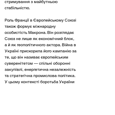
стримування з майбутньою 
стабільністю.
Роль Франції в Європейському Союзі 
також формує міжнародну 
особистість Макрона. Він розглядає 
Союз не лише як економічний блок, 
а й як геополітичного актора. Війна в 
Україні прискорила його кампанію за 
те, що він називає європейським 
суверенітетом — спільні оборонні 
закупівлі, енергетична незалежність 
та стратегічна промислова політика. 
У цьому контексті боротьба України 
є одночасно моральною причиною та 
каталізатором інституційних реформ.
Зрештою, дипломатія Макрона має й 
виконавчий вимір. Він гостро 