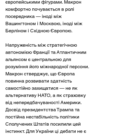
європейськими фігурами. Макрон 
комфортно почувається в ролі 
посередника — іноді між 
Вашингтоном і Москвою, іноді між 
Берліном і Східною Європою.
Напруженість між стратегічною 
автономією Франції та Атлантичним 
альянсом є центральною для 
розуміння його міжнародної персони. 
Макрон стверджує, що Європа 
повинна розвивати здатність 
самостійно захищатися — не як 
альтернативу НАТО, а як страховку 
від непередбачуваності Америки. 
Досвід президентства Трампа та 
постійна нестабільність політики 
Сполучених Штатів посилили цей 
інстинкт. Для України ці дебати не є 