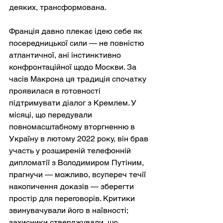
деяких, трансформована.
Франція давно плекає ідею себе як 
посередницької сили — не повністю 
атлантичної, ані інстинктивно 
конфронтаційної щодо Москви. За 
часів Макрона ця традиція спочатку 
проявилася в готовності 
підтримувати діалог з Кремлем. У 
місяці, що передували 
повномасштабному вторгненню в 
Україну в лютому 2022 року, він брав 
участь у розширеній телефонній 
дипломатії з Володимиром Путіним, 
прагнучи — можливо, всупереч течії 
накопичення доказів — зберегти 
простір для переговорів. Критики 
звинувачували його в наївності; 
захисники стверджували, що 