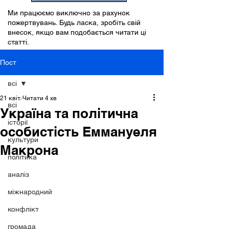
Ми працюємо виключно за рахунок
пожертвувань. Будь ласка, зробіть свій
внесок, якщо вам подобається читати ці
статті.
Пост
всі
21 квіт.
Читати 4 хв
всі
Україна та політична
історії
особистість Еммануеля
культури
Макрона
політика
аналіз
міжнародний
конфлікт
громада