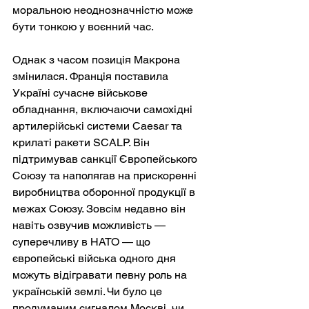
моральною неоднозначністю може 
бути тонкою у воєнний час.
Однак з часом позиція Макрона 
змінилася. Франція поставила 
Україні сучасне військове 
обладнання, включаючи самохідні 
артилерійські системи Caesar та 
крилаті ракети SCALP. Він 
підтримував санкції Європейського 
Союзу та наполягав на прискоренні 
виробництва оборонної продукції в 
межах Союзу. Зовсім недавно він 
навіть озвучив можливість — 
суперечливу в НАТО — що 
європейські війська одного дня 
можуть відігравати певну роль на 
українській землі. Чи було це 
продуманим сигналом Москві, чи 