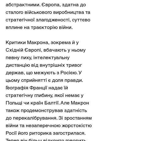
абстрактними. Європа, здатна до 
сталого військового виробництва та 
стратегічної злагодженості, суттєво 
вплине на траєкторію війни.
Критики Макрона, зокрема й у 
Східній Європі, вбачають у ньому 
певну пиху, інтелектуальну 
дистанцію від внутрішніх тривог 
держав, що межують з Росією. У 
цьому сприйнятті є доля правди. 
Географія Франції надає їй 
стратегічну глибину, якої немає у 
Польщі чи країн Балтії. Але Макрон 
також продемонстрував здатність 
до перекалібрування. Зі зростанням 
війни та незаперечною жорстокістю 
Росії його риторика загострилася. 
Тепер він більш відкрито говорить 