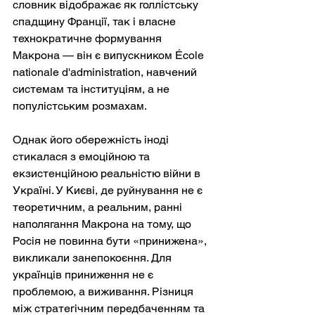
словник відображає як голлістську 
спадщину Франції, так і власне 
технократичне формування 
Макрона — він є випускником École 
nationale d'administration, навчений 
системам та інституціям, а не 
популістським розмахам.
Однак його обережність іноді 
стикалася з емоційною та 
екзистенційною реальністю війни в 
Україні. У Києві, де руйнування не є 
теоретичним, а реальним, ранні 
наполягання Макрона на тому, що 
Росія не повинна бути «принижена», 
викликали занепокоєння. Для 
українців приниження не є 
проблемою, а виживання. Різниця 
між стратегічним передбаченням та 