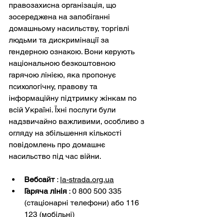
правозахисна організація, що 
зосереджена на запобіганні 
домашньому насильству, торгівлі 
людьми та дискримінації за 
гендерною ознакою. Вони керують 
національною безкоштовною 
гарячою лінією, яка пропонує 
психологічну, правову та 
інформаційну підтримку жінкам по 
всій Україні. Їхні послуги були 
надзвичайно важливими, особливо з 
огляду на збільшення кількості 
повідомлень про домашнє 
насильство під час війни.
Вебсайт
:
la-strada.org.ua
Гаряча лінія
: 0 800 500 335 
(стаціонарні телефони) або 116 
123 (мобільні)