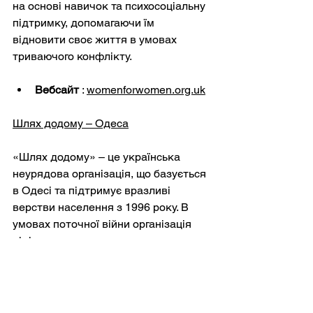
на основі навичок та психосоціальну 
підтримку, допомагаючи їм 
відновити своє життя в умовах 
триваючого конфлікту.
Вебсайт
:
womenforwomen.org.uk
Шлях додому – Одеса
«Шлях додому» – це українська 
неурядова організація, що базується 
в Одесі та підтримує вразливі 
верстви населення з 1996 року. В 
умовах поточної війни організація 
відіграє життєво важливу роль у 
наданні допомоги внутрішньо 
переміщеним особам (ВПО), жінкам 
та дітям, які перебувають у кризовій 
ситуації, а також жертвам 