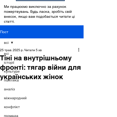
Ми працюємо виключно за рахунок
пожертвувань. Будь ласка, зробіть свій
внесок, якщо вам подобається читати ці
статті.
Пост
всі
25 трав. 2025 р.
Читати 5 хв
всі
Тіні на внутрішньому
історії
фронті: тягар війни для
культури
українських жінок
політика
аналіз
міжнародний
конфлікт
громада