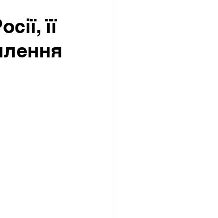
сії, її
плення