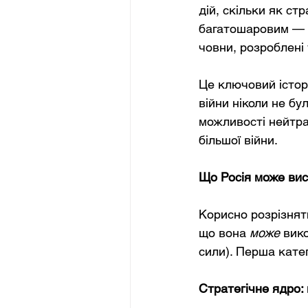
дій, скільки як стр
багатошаровим — п
човни, розроблені
Це ключовий істор
війни ніколи не б
можливості нейтра
більшої війни.
Що Росія може вист
Корисно розрізнят
що вона
може
вик
сили). Перша катег
Стратегічне ядро: 