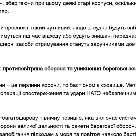
 зберігаючи при цьому деякі старі корпуси, оскільки
єво.
й проспект такий чутливий: якщо ці судна будуть заб
имуться під час відходу або будуть знищені передчас
 ядерні засоби стримування стануть заручниками до
 протиповітряна оборона та уникнення берегової зо
и – це перлини корони, то бастіоном є сховище. Мет
 операції спостереження та удари НАТО небезпечним
 багатошарову північну позицію, яка включає систем
орони великої дальності та ракети берегової оборони
апобігання підходам з моря та повітря навколо басті