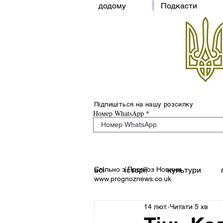
додому
Подкасти
Підпишіться на нашу розсилку
Номер WhatsApp
Спільно з Прогноз Новини
всі
історії
культури
www.prognoznews.co.uk
14 лют.
Читати 5 хв