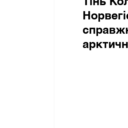
Тінь Ко
Норвегіє
справжн
арктичн