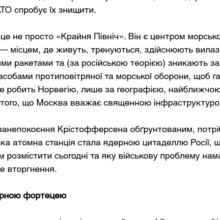
АТО спробує їх знищити.
це не просто «Крайня Північ». Він є центром морсько
 — місцем, де живуть, тренуються, здійснюють вилазк
ими ракетами та (за російською теорією) зникають за
собами протиповітряної та морської оборони, щоб г
 Це робить Норвегію, лише за географією, найближчо
 того, що Москва вважає священною інфраструктуро
 занепокоєння Крістофферсена обґрунтованим, потрі
ька атомна станція стала ядерною цитаделлю Росії, щ
м розмістити сьогодні та яку військову проблему нам
е вторгнення.
ерною фортецею