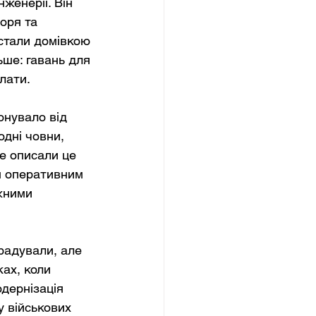
женерії. Він 
оря та 
 стали домівкою 
ше: гавань для 
лати.
онувало від 
одні човни, 
ше описали це 
м оперативним 
жними 
радували, але 
ах, коли 
дернізація 
 військових 