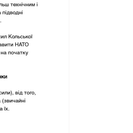
льш технічним і 
 підводні 
.
ил Кольської 
бавити НАТО 
 на початку 
нки
или), від того, 
(звичайні 
 їх.