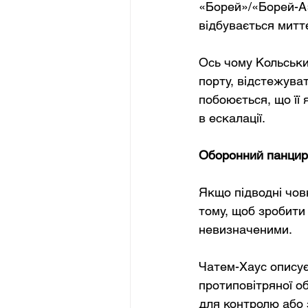
«Борей»/«Борей-А»,
відбувається митт
Ось чому Кольськи
порту, відстежуват
побоюється, що її
в ескалації.
Оборонний панцир:
Якщо підводні човн
тому, щоб зробити
невизначеними.
Чатем-Хаус описує
протиповітряної об
для контролю або з