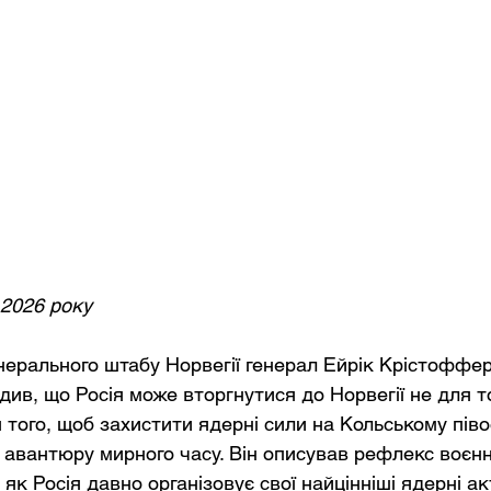
 2026 року
нерального штабу Норвегії генерал Ейрік Крістоффер
ив, що Росія може вторгнутися до Норвегії не для то
я того, щоб захистити ядерні сили на Кольському півос
 авантюру мирного часу. Він описував рефлекс воєнно
 як Росія давно організовує свої найцінніші ядерні ак