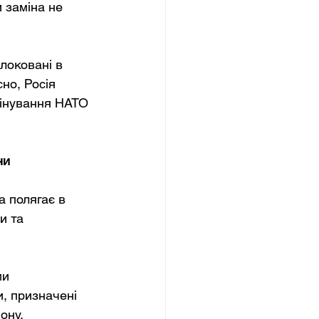
 заміна не 
локовані в 
но, Росія 
мінування НАТО 
ни
а полягає в 
и та 
и 
, призначені 
ону.