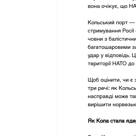
вона очікує, що Н
Кольський порт — 
стримування Росії
човни з балістичн
багатошаровими за
удар у відповідь.
території НАТО до
Щоб оцінити, чи є
три речі: як Кольс
насправді може та
вирішити норвезьк
Як Кола стала яд