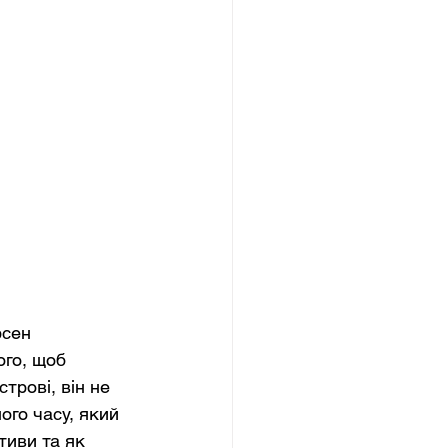
сен 
го, щоб 
трові, він не 
го часу, який 
тиви та як 