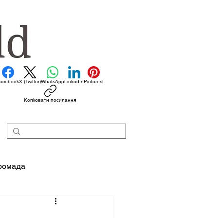
acebook
X (Twitter)
WhatsApp
LinkedIn
Pinterest
Копіювати посилання
ромада