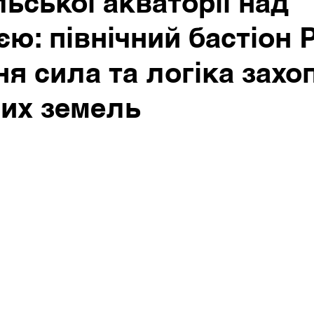
льської акваторії над
ю: північний бастіон Ро
я сила та логіка захо
их земель