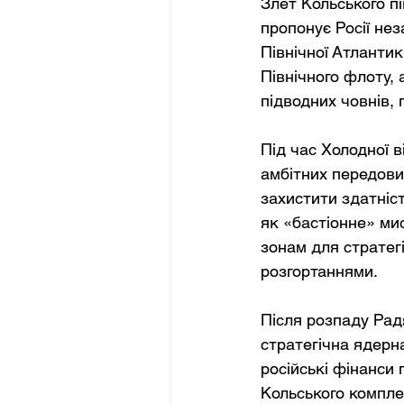
Злет Кольського пів
пропонує Росії не
Північної Атлантик
Північного флоту,
підводних човнів,
Під час Холодної 
амбітних передових
захистити здатніст
як «бастіонне» ми
зонам для стратег
розгортаннями.
Після розпаду Радя
стратегічна ядерна
російські фінанси 
Кольського компле