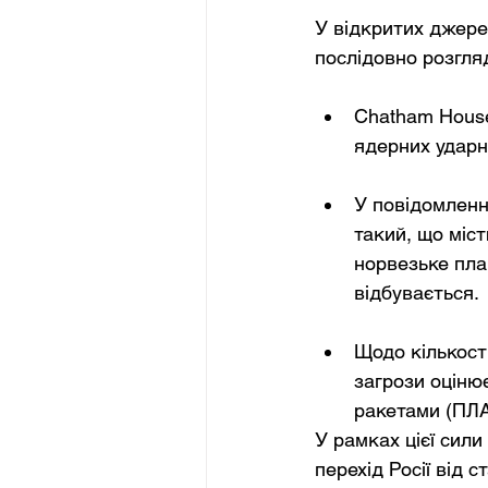
У відкритих джере
послідовно розгля
Chatham House
ядерних ударн
У повідомленні
такий, що міс
норвезьке пла
відбувається.
Щодо кількості
загрози оціню
ракетами (ПЛА
У рамках цієї сили
перехід Росії від 