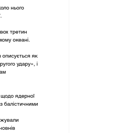
оло нього 
.
вох третин 
хому океані.
н описується як 
угого удару», і 
ам 
 щодо ядерної 
 з балістичними 
ежували 
човнів 