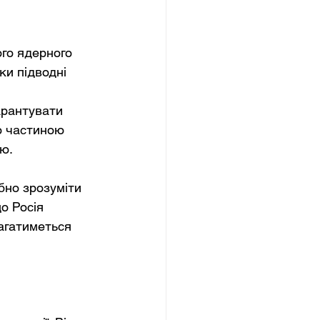
го ядерного 
и підводні 
 
арантувати 
ю частиною 
ю.
бно зрозуміти 
о Росія 
агатиметься 