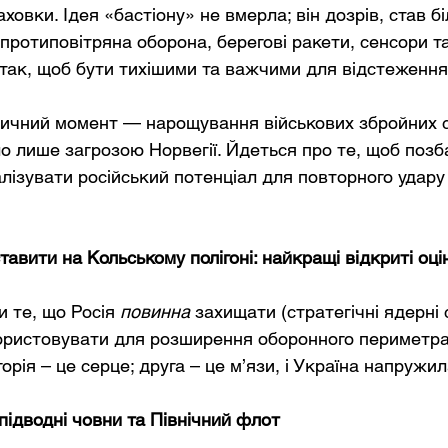
аховки. Ідея «бастіону» не вмерла; він дозрів, став бі
ротиповітряна оборона, берегові ракети, сенсори та
 так, щоб бути тихішими та важчими для відстеження
ичний момент — нарощування військових збройних с
уло лише загрозою Норвегії. Йдеться про те, щоб поз
лізувати російський потенціал для повторного удару
авити на Кольському полігоні: найкращі відкриті оці
и те, що Росія
повинна
захищати (стратегічні ядерні с
ористовувати для розширення оборонного периметра 
орія – це серце; друга – це м’язи, і Україна напружила
підводні човни та Північний флот