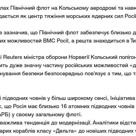
лах Північний флот на Кольському аеродромі та навк
дається як центр тяжіння морських ядерних сил Росії
 зазначив, що Північний флот забезпечує близько д
их можливостей ВМС Росії, а решта знаходиться в Ти
 Reuters міністра оборони Норвегії Кольський поліго
тить дуже значну частину російських можливостей «др
нування безпеки безпосередньо пов'язує з тим, що т
 підводних човнів у більш широкому сенсі, Ініціатива
є, що Росія має близько 16 атомних підводних човнів
РБ) у своєму загальному флоті.
 важлива тенденція до модернізації. Аналітики відст
старих кораблів класу «Дельта» до новіших підводних 