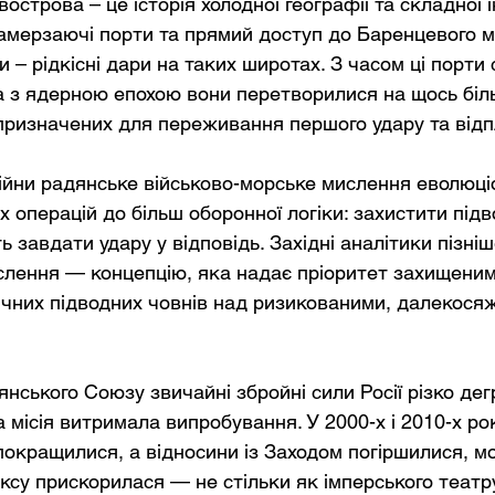
острова – це історія холодної географії та складної ін
замерзаючі порти та прямий доступ до Баренцевого м
и – рідкісні дари на таких широтах. З часом ці порти
 а з ядерною епохою вони перетворилися на щось біль
 призначених для переживання першого удару та відп
війни радянське військово-морське мислення еволюці
 операцій до більш оборонної логіки: захистити підв
ь завдати удару у відповідь. Західні аналітики пізні
слення — концепцію, яка надає пріоритет захищени
ічних підводних човнів над ризикованими, далекося
нського Союзу звичайні збройні сили Росії різко дег
 місія витримала випробування. У 2000-х і 2010-х рок
покращилися, а відносини із Заходом погіршилися, мо
ксу прискорилася — не стільки як імперського театру