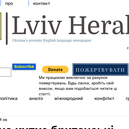
про
контакт
F
Subscribe
ПОЖЕРТВУВАТИ
Ми працюємо виключно за рахунок
пожертвувань. Будь ласка, зробіть свій
внесок, якщо вам подобається читати ці
статті.
політика
аналіз
міжнародний
конфлікт
г
4 хв