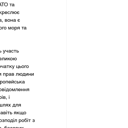
АТО та 
дкреслює 
, вона є 
ого моря та 
ь участь 
Великою 
очатку цього 
ми прав людини 
вропейська 
повідомлення 
в, і 
шлях для 
Навіть якщо 
зподіл робіт з 
в, базових 