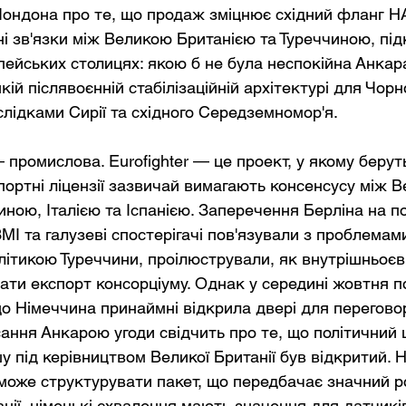
 Лондона про те, що продаж зміцнює східний фланг Н
і зв'язки між Великою Британією та Туреччиною, пі
пейських столицях: якою б не була неспокійна Анкара
ій післявоєнній стабілізаційній архітектурі для Чорн
слідками Сирії та східного Середземномор'я.
промислова. Eurofighter — це проект, у якому берут
портні ліцензії зазвичай вимагають консенсусу між 
ною, Італією та Іспанією. Заперечення Берліна на п
 ЗМІ та галузеві спостерігачі пов'язували з проблема
літикою Туреччини, проілюстрували, як внутрішньоє
вати експорт консорціуму. Однак у середині жовтня 
о Німеччина принаймні відкрила двері для переговорі
сання Анкарою угоди свідчить про те, що політичний 
 під керівництвом Великої Британії був відкритий. 
може структурувати пакет, що передбачає значний ро
нії, німецькі схвалення мають значення для датчикі