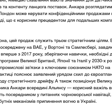
в та контенту ланцюга поставок. Анкара розглядатим
 Лондон може керувати конфіденційними продажами к
іді, що є корисним прецедентом для подальших компле
она, цей продаж служить трьом стратегічним цілям. В
зосереджену на BAE, у Вортоні та Самлесбері, завдя
вперше з 2017 року, зберігаючи навички, необхідні д
програми Великої Британії, Японії та Італії у 2030-х ро
промислові зв'язки з ключовим союзником НАТО на «
актиці пояснює заявлений урядом схил до євроатлан
оду стратегічного дрейфу. А також позиціонує Велику
ника Анкари всередині Альянсу — корисний важіль в
ть посередником у питаннях чорноморської навігації,
утніх механізмів припинення вогню в Україні.