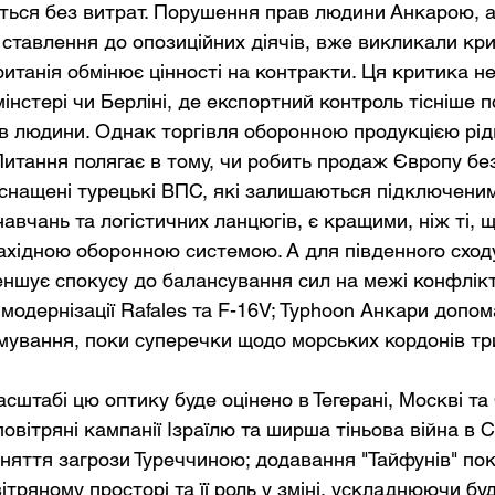
еться без витрат. Порушення прав людини Анкарою, а 
ставлення до опозиційних діячів, вже викликали кр
итанія обмінює цінності на контракти. Ця критика не
нстері чи Берліні, де експортний контроль тісніше п
 людини. Однак торгівля оборонною продукцією рідк
итання полягає в тому, чи робить продаж Європу бе
нащені турецькі ВПС, які залишаються підключеним
авчань та логістичних ланцюгів, є кращими, ніж ті, 
ахідною оборонною системою. А для південного сход
еншує спокусу до балансування сил на межі конфлікт
модернізації Rafales та F-16V; Typhoon Анкари допом
имування, поки суперечки щодо морських кордонів т
сштабі цю оптику буде оцінено в Тегерані, Москві та 
вітряні кампанії Ізраїлю та ширша тіньова війна в Си
яття загрози Туреччиною; додавання "Тайфунів" пок
ітряному просторі та її роль у зміні, ускладнюючи буд