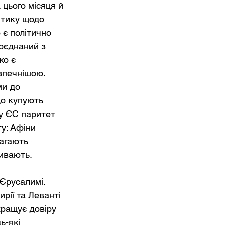
цього місяця й 
итику щодо 
 є політично 
оєднаний з 
о є 
зпечнішою. 
и до 
що купують 
у ЄС паритет 
у: Афіни 
агають 
ривають.
Єрусалимі. 
рії та Леванті 
ращує довіру 
ь-які 