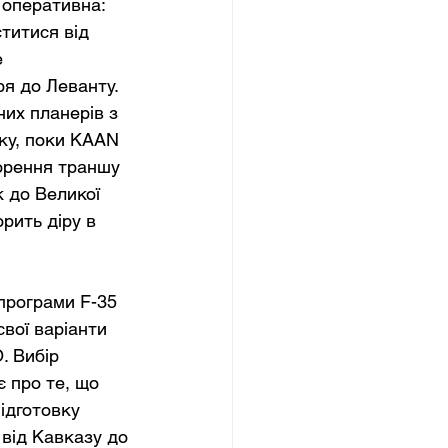
 оперативна: 
титися від 
 
я до Леванту. 
их планерів з 
ку, поки KAAN 
ворення траншу 
 до Великої 
рить діру в 
програми F-35 
вої варіанти 
. Вибір 
є про те, що 
ідготовку 
 від Кавказу до 