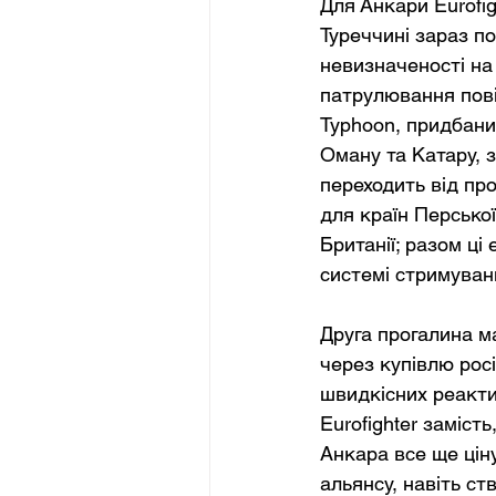
Для Анкари Eurofi
Туреччині зараз п
невизначеності на
патрулювання пові
Typhoon, придбани
Оману та Катару, 
переходить від пр
для країн Перської
Британії; разом ці
системі стримуван
Друга прогалина м
через купівлю рос
швидкісних реактив
Eurofighter замість
Анкара все ще ціну
альянсу, навіть ст