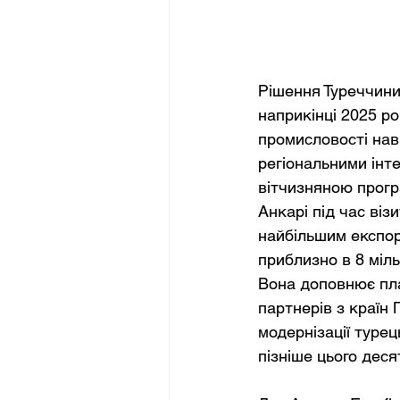
Рішення Туреччини 
наприкінці 2025 р
промисловості нав
регіональними інт
вітчизняною прогр
Анкарі під час віз
найбільшим експор
приблизно в 8 міль
Вона доповнює пла
партнерів з країн
модернізації туре
пізніше цього деся