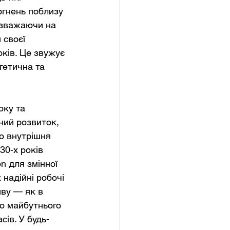
гнень поблизу 
езважаючи на 
 своєї 
ків. Це звужує 
гетична та 
оку та 
ний розвиток, 
о внутрішня 
30-х років 
n для змінної 
надійні робочі 
ву — як в 
о майбутнього 
ів. У будь-