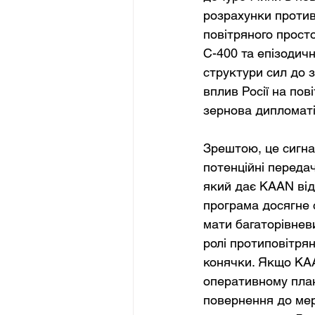
розрахунки против
повітряного прост
С-400 та епізодичн
структури сил до 
вплив Росії на пов
зернова дипломаті
Зрештою, це сигнал
потенційні переда
який дає KAAN від
програма досягне с
мати багаторівнев
ролі протиповітрян
конячки. Якщо KAA
оперативному план
повернення до мер