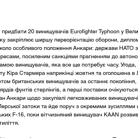
придбати 20 винищувачів Eurofighter Typhoon у Велик
оку закріплює ширшу переорієнтацію оборони, диплома
коло особливого положення Анкари: держави НАТО з
ересами, посиленим санкціями прагненням до автоном
амою винищувачів, яка все ще потребує часу. Угода, 
иту Кіра Стармера наприкінці жовтня та оголошена в 
том британських винищувачів за останнє покоління, 
ярдів фунтів стерлінгів, а перші поставки очікуються 
н Анкари щодо закупівлі легковживаних винищувачі
 Перської затоки та йде поруч з окремими зусиллями
цьких F-16, поки вітчизняний винищувач KAAN розви
тиліття.