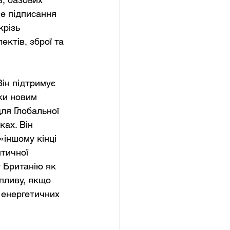
е підписання 
різь 
ктів, зброї та 
ін підтримує 
ки новим 
ля Глобальної 
ках. Він 
іншому кінці 
тичної 
 Британію як 
пливу, якщо 
 енергетичних 