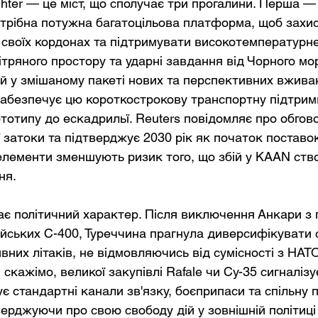
ghter — це міст, що сполучає три прогалини. Перша —
отрібна потужна багатоцільова платформа, щоб захис
 своїх кордонах та підтримувати високотемпературне
тряного простору та ударні завдання від Чорного мор
й у змішаному пакеті нових та перспективних вживан
забезпечує цю короткострокову транспортну підтрим
ототипу до ескадрильї. Reuters повідомляє про обго
 затоки та підтверджує 2030 рік як початок поставок
 елементи зменшують ризик того, що збій у KAAN ство
ня.
ає політичний характер. Після виключення Анкари з 
ійських С-400, Туреччина прагнула диверсифікувати с
них літаків, не відмовляючись від сумісності з НАТО
, скажімо, великої закупівлі Rafale чи Су-35 сигналізу
є стандартні канали зв'язку, боєприпаси та спільну п
верджуючи про свою свободу дій у зовнішній політиці