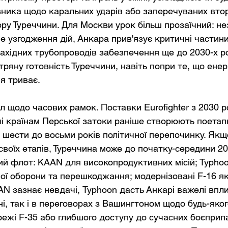
ника щодо каральних ударів або заперечуваних втор
ору Туреччини. Для Москви урок більш прозаїчний: н
е узгодження дій, Анкара прив'язує критичні частини
західних трубопроводів забезпечення ще до 2030-х ро
ітряну готовність Туреччини, навіть попри те, що енер
я триває.
 щодо часових рамок. Поставки Eurofighter з 2030 р
чі країнам Перської затоки раніше створюють поетап
 шести до восьми років політичної перепочинку. Якщ
воїх етапів, Туреччина може до початку-середини 20
ий флот: KAAN для високопродуктивних місій; Typhoo
ої оборони та перешкоджання; модернізовані F-16 як 
N зазнає невдачі, Typhoon дасть Анкарі важелі впли
і, так і в переговорах з Вашингтоном щодо будь-яког
ежі F-35 або глибшого доступу до сучасних боєприпас