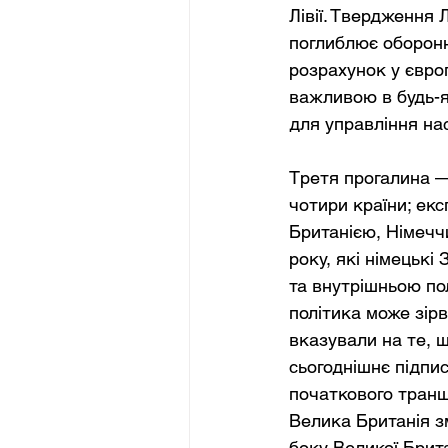
Лівії. Твердження
поглиблює оборонн
розрахунок у євро
важливою в будь-як
для управління на
Третя прогалина — 
чотири країни; екс
Британією, Німеччи
року, які німецькі
та внутрішньою по
політика може зір
вказували на те, щ
сьогоднішнє підпи
початкового траншу
Велика Британія з
боку Великої Брита