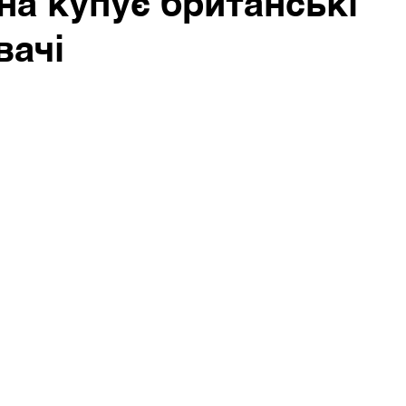
на купує британські
вачі