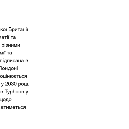
ої Британії 
тії та 
 різними 
ії та 
підписана в 
Лондоні 
оцінюється 
у 2030 році. 
в Typhoon у 
 щодо 
ватиметься 