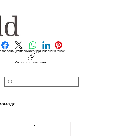
acebook
X (Twitter)
WhatsApp
LinkedIn
Pinterest
Копіювати посилання
ромада