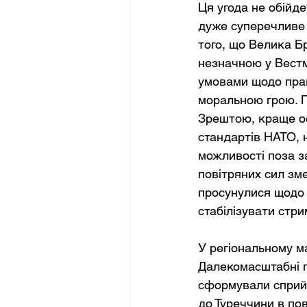
Ця угода не обійд
дуже суперечливе 
того, що Велика Бр
незначною у Вестмі
умовами щодо прав
моральною грою. П
Зрештою, краще ос
стандартів НАТО, н
можливості поза з
повітряних сил зм
просунулися щодо 
стабілізувати стр
У регіональному ма
Далекомасштабні по
сформували сприйн
до Туреччини в пов