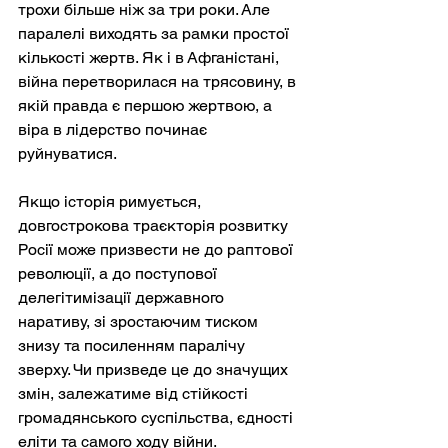
трохи більше ніж за три роки. Але 
паралелі виходять за рамки простої 
кількості жертв. Як і в Афганістані, 
війна перетворилася на трясовину, в 
якій правда є першою жертвою, а 
віра в лідерство починає 
руйнуватися.
Якщо історія римується, 
довгострокова траєкторія розвитку 
Росії може призвести не до раптової 
революції, а до поступової 
делегітимізації державного 
наративу, зі зростаючим тиском 
знизу та посиленням паралічу 
зверху. Чи призведе це до значущих 
змін, залежатиме від стійкості 
громадянського суспільства, єдності 
еліти та самого ходу війни.