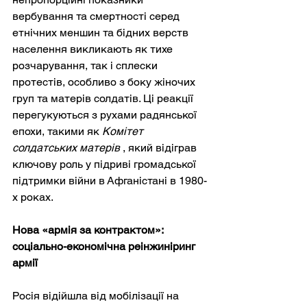
вербування та смертності серед 
етнічних меншин та бідних верств 
населення викликають як тихе 
розчарування, так і сплески 
протестів, особливо з боку жіночих 
груп та матерів солдатів. Ці реакції 
перегукуються з рухами радянської 
епохи, такими як
Комітет 
солдатських матерів
, який відіграв 
ключову роль у підриві громадської 
підтримки війни в Афганістані в 1980-
х роках.
Нова «армія за контрактом»: 
соціально-економічна реінжиніринг 
армії
Росія відійшла від мобілізації на 