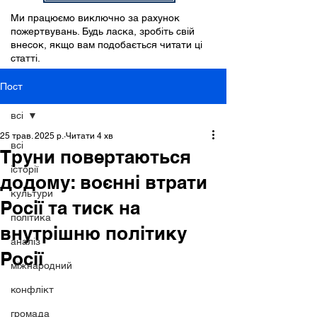
Ми працюємо виключно за рахунок
пожертвувань. Будь ласка, зробіть свій
внесок, якщо вам подобається читати ці
статті.
Пост
всі
25 трав. 2025 р.
Читати 4 хв
всі
Труни повертаються
історії
додому: воєнні втрати
культури
Росії та тиск на
політика
внутрішню політику
аналіз
Росії
міжнародний
конфлікт
громада