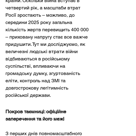
країни. Оскільки війна вступає в 
четвертий рік, а масштаби втрат 
Росії зростають – можливо, до 
середини 2025 року загальна 
кількість жертв перевищить 400 000 
– приховану напругу стає все важче 
придушити. Тут ми досліджуємо, як 
величезні людські втрати війни 
відбиваються в російському 
суспільстві, впливаючи на 
громадську думку, згуртованість 
еліти, контроль над ЗМІ та 
довгострокову легітимність 
російської держави.
Покров таємниці: офіційне 
заперечення та його межі
З перших днів повномасштабного 