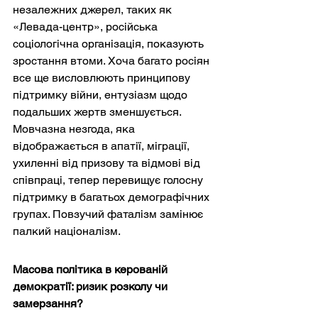
незалежних джерел, таких як 
«Левада-центр», російська 
соціологічна організація, показують 
зростання втоми. Хоча багато росіян 
все ще висловлюють принципову 
підтримку війни, ентузіазм щодо 
подальших жертв зменшується. 
Мовчазна незгода, яка 
відображається в апатії, міграції, 
ухиленні від призову та відмові від 
співпраці, тепер перевищує голосну 
підтримку в багатьох демографічних 
групах. Повзучий фаталізм замінює 
палкий націоналізм.
Масова політика в керованій 
демократії: ризик розколу чи 
замерзання?