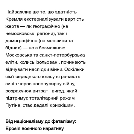
Найважливіше те, що здатність 
Кремля екстерналізувати вартість 
жертв — як географічно (на 
немосковські регіони), так і 
демографічно (на меншини та 
бідних) — не є безмежною. 
Московська та санкт-петербурзька 
еліти, колись ізольовані, починають 
відчувати наслідки війни. Оскільки 
сім'ї середнього класу втрачають 
синів через непопулярну війну, 
розрахунок витрат і вигод, який 
підтримує тоталітарний режим 
Путіна, стає дедалі крихкішим.
Від націоналізму до фаталізму: 
Ерозія воєнного наративу