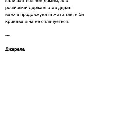
залишається невідомим, але 
російській державі стає дедалі 
важче продовжувати жити так, ніби 
кривава ціна не сплачується.
---
Джерела
Meduza.io
(незалежне 
російськомовне видання у 
вигнанні)
Постійне висвітлення 
російських жертв, воєнних 
злочинів та регіональних дій.
https://meduza.io
«Московські часи» – розділ 