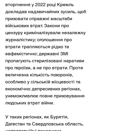
вторгнення у 2022 році Кремль 
докладав надзвичайних зусиль, щоб 
приховати справжні масштаби 
військових втрат. Закони про 
цензуру криміналізували незалежну 
журналістику; оголошення про 
втрати трапляються рідко та 
евфемістично; державні ЗМІ 
пропагують стерилізовані наративи 
про героїзм, а не про втрати. Проте 
величезна кількість похоронів, 
особливо у сільській місцевості та 
економічно депресивних регіонах, 
унеможливлює повне приховування 
людських втрат війни.
У таких регіонах, як Бурятія, 
Дагестан та Свердловська область, 
непропорційні показники 