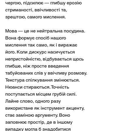
чергою, підсилює — глибшу ерозію 
стриманості, ввічливості та, 
зрештою, самого мислення.
Мова — це не нейтральна посудина. 
Вона формує спосіб нашого 
мислення так само, як і виражає 
його. Коли дискурс насичується 
непристойністю, відбувається щось 
глибше, ніж просте введення 
табуйованих слів у ввічливу розмову. 
Текстура спілкування змінюється. 
Нюанси стираються. Точність 
поступається місцем грубій силі. 
Лайне слово, одного разу 
використане як інструмент акценту, 
стає заміною аргументу. Воно 
заповнює простір, де в іншому 
випадку могла б знадобитися 