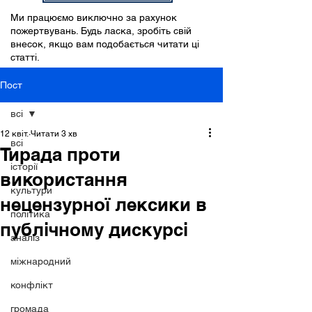
Ми працюємо виключно за рахунок
пожертвувань. Будь ласка, зробіть свій
внесок, якщо вам подобається читати ці
статті.
Пост
всі
12 квіт.
Читати 3 хв
всі
Тирада проти
історії
використання
культури
нецензурної лексики в
політика
публічному дискурсі
аналіз
міжнародний
конфлікт
громада