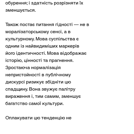
обурення; і здатність розрізняти їх 
зменшується.
Також постає питання гідності — не в 
моралізаторському сенсі, а в 
культурному. Мова суспільства є 
одним із найвидиміших маркерів 
його ідентичності. Мова відображає 
історію, цінності та прагнення. 
Зростаюча нормалізація 
непристойності в публічному 
дискурсі ризикує збідніти цю 
спадщину. Вона звужує палітру 
вираження і, тим самим, зменшує 
багатство самої культури.
Оплакувати цю тенденцію не 
означає закликати до цнотливості 
чи заперечувати, що мова повинна 