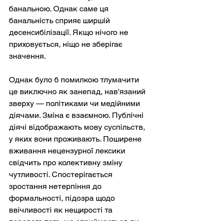
банальною. Однак саме ця 
банальність сприяє ширшій 
десенсибілізації. Якщо нічого не 
приховується, ніщо не зберігає 
значення.
Однак було б помилкою тлумачити 
це виключно як занепад, нав'язаний 
зверху — політиками чи медійними 
діячами. Зміна є взаємною. Публічні 
діячі відображають мову суспільств, 
у яких вони проживають. Поширене 
вживання нецензурної лексики 
свідчить про колективну зміну 
чутливості. Спостерігається 
зростання нетерпіння до 
формальності, підозра щодо 
ввічливості як нещирості та 