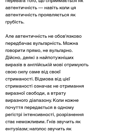
перевага того, що сприймається як 
автентичність — навіть коли ця 
автентичність проявляється як 
грубість.
Але автентичність не обов'язково 
передбачає вульгарність. Можна 
говорити прямо, не вульгарно. 
Дійсно, деякі з найпотужніших 
виразів в англійській мові отримують 
свою силу саме від своєї 
стриманості. Відмова від цієї 
стриманості означає не отримання 
виразної свободи, а втрату 
виразного діапазону. Коли кожне 
почуття передається в одному 
регістрі інтенсивності, розрізнення 
стає неможливим. Гнів звучить як 
ентузіазм; наголос звучить як 