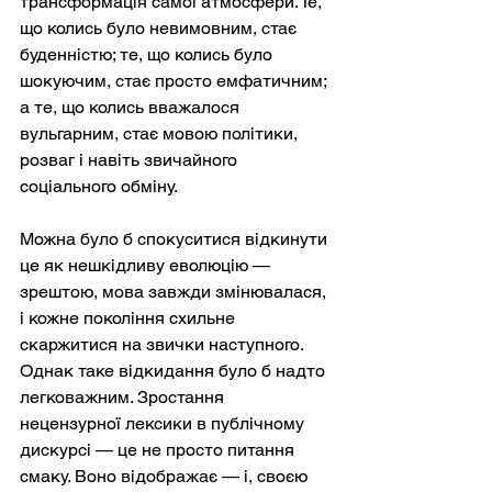
трансформація самої атмосфери. Те, 
що колись було невимовним, стає 
буденністю; те, що колись було 
шокуючим, стає просто емфатичним; 
а те, що колись вважалося 
вульгарним, стає мовою політики, 
розваг і навіть звичайного 
соціального обміну.
Можна було б спокуситися відкинути 
це як нешкідливу еволюцію — 
зрештою, мова завжди змінювалася, 
і кожне покоління схильне 
скаржитися на звички наступного. 
Однак таке відкидання було б надто 
легковажним. Зростання 
нецензурної лексики в публічному 
дискурсі — це не просто питання 
смаку. Воно відображає — і, своєю 