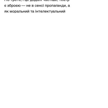
є зброєю — не в сенсі пропаганди, а 
як моральний та інтелектуальний 
контрнаступ. Він кидає виклик 
спрощеним наративам, чи то 
російським міфам про братерство, 
чи західним кліше про роль жертви. 
Він також протистоїть темним 
куточкам українського суспільства: 
корупції, упередженням, насильству, 
спричиненому травмами, і навіть 
виснаженню віри.
Міжнародний прийом
Міжнародні фестивалі та театри 
сприйняли українські п'єси із 
сумішшю солідарності та захоплення. 
Однак залишається ризик того, що 