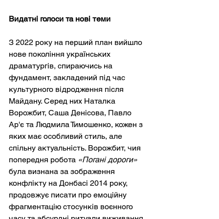
Видатні голоси та нові теми
З 2022 року на перший план вийшло 
нове покоління українських 
драматургів, спираючись на 
фундамент, закладений під час 
культурного відродження після 
Майдану. Серед них Наталка 
Ворожбит, Саша Денісова, Павло 
Ар'є та Людмила Тимошенко, кожен з 
яких має особливий стиль, але 
спільну актуальність. Ворожбит, чия 
попередня робота
«Погані дороги»
була визнана за зображення 
конфлікту на Донбасі 2014 року, 
продовжує писати про емоційну 
фрагментацію стосунків воєнного 
часу та абсурдні ритуали виживання. 