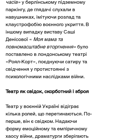
часів»
у берлінському підземному 
паркінгу, де глядачі слухали в 
навушниках, імітуючи розлад та 
клаустрофобію воєнного укриття. В 
іншому випадку виставу Саші 
Денісової «
Моя мама та 
повномасштабне вторгнення»
було 
поставлено в лондонському театрі 
«Роял-Корт», поєднуючи сатиру та 
свідчення у протистоянні з 
психологічними наслідками війни.
Театр як свідок, скорботний і зброя
Театр у воєнній Україні відіграє 
кілька ролей, що перетинаються. По-
перше, він є свідком. Надаючи 
форму емоційному та емпіричному 
хаосу війни, драматурги зберігають 