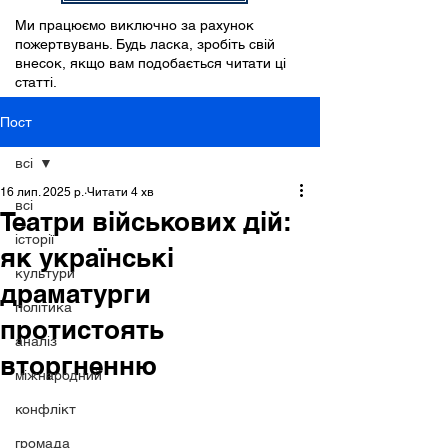
Ми працюємо виключно за рахунок
пожертвувань. Будь ласка, зробіть свій
внесок, якщо вам подобається читати ці
статті.
Пост
всі
16 лип. 2025 р.
Читати 4 хв
всі
Театри військових дій:
історії
як українські
культури
драматурги
політика
протистоять
аналіз
вторгненню
міжнародний
конфлікт
громада