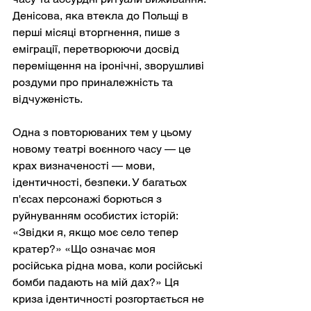
Денісова, яка втекла до Польщі в 
перші місяці вторгнення, пише з 
еміграції, перетворюючи досвід 
переміщення на іронічні, зворушливі 
роздуми про приналежність та 
відчуженість.
Одна з повторюваних тем у цьому 
новому театрі воєнного часу — це 
крах визначеності — мови, 
ідентичності, безпеки. У багатьох 
п'єсах персонажі борються з 
руйнуванням особистих історій: 
«Звідки я, якщо моє село тепер 
кратер?» «Що означає моя 
російська рідна мова, коли російські 
бомби падають на мій дах?» Ця 
криза ідентичності розгортається не 