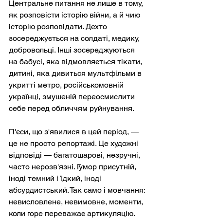
Центральне питання не лише в тому, 
як розповісти історію війни, а й чию 
історію розповідати. Дехто 
зосереджується на солдаті, медику, 
добровольці. Інші зосереджуються 
на бабусі, яка відмовляється тікати, 
дитині, яка дивиться мультфільми в 
укритті метро, російськомовній 
українці, змушеній переосмислити 
себе перед обличчям руйнування.
П'єси, що з'явилися в цей період, — 
це не просто репортажі. Це художні 
відповіді — багатошарові, незручні, 
часто нерозв'язні. Гумор присутній, 
іноді темний і їдкий, іноді 
абсурдистський. Так само і мовчання: 
невисловлене, невимовне, моменти, 
коли горе переважає артикуляцію.