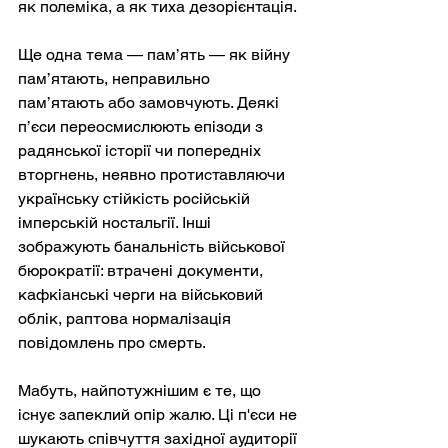
як полеміка, а як тиха дезорієнтація.
Ще одна тема — пам’ять — як війну 
пам’ятають, неправильно 
пам’ятають або замовчують. Деякі 
п’єси переосмислюють епізоди з 
радянської історії чи попередніх 
вторгнень, неявно протиставляючи 
українську стійкість російській 
імперській ностальгії. Інші 
зображують банальність військової 
бюрократії: втрачені документи, 
кафкіанські черги на військовий 
облік, раптова нормалізація 
повідомлень про смерть.
Мабуть, найпотужнішим є те, що 
існує запеклий опір жалю. Ці п'єси не 
шукають співчуття західної аудиторії 