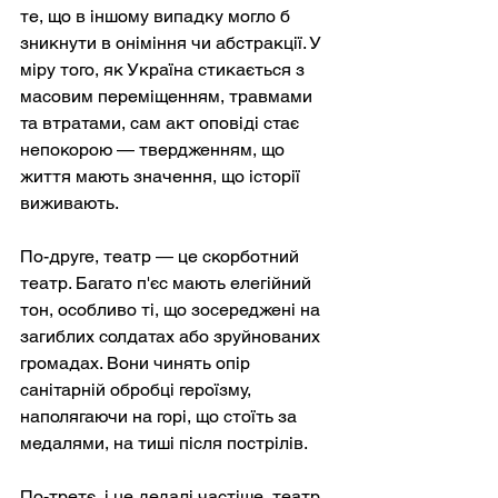
те, що в іншому випадку могло б 
зникнути в оніміння чи абстракції. У 
міру того, як Україна стикається з 
масовим переміщенням, травмами 
та втратами, сам акт оповіді стає 
непокорою — твердженням, що 
життя мають значення, що історії 
виживають.
По-друге, театр — це скорботний 
театр. Багато п'єс мають елегійний 
тон, особливо ті, що зосереджені на 
загиблих солдатах або зруйнованих 
громадах. Вони чинять опір 
санітарній обробці героїзму, 
наполягаючи на горі, що стоїть за 
медалями, на тиші після пострілів.
По-третє, і це дедалі частіше, театр 