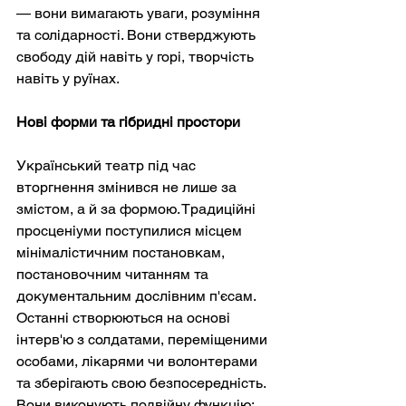
— вони вимагають уваги, розуміння 
та солідарності. Вони стверджують 
свободу дій навіть у горі, творчість 
навіть у руїнах.
Нові форми та гібридні простори
Український театр під час 
вторгнення змінився не лише за 
змістом, а й за формою. Традиційні 
просценіуми поступилися місцем 
мінімалістичним постановкам, 
постановочним читанням та 
документальним дослівним п'єсам. 
Останні створюються на основі 
інтерв'ю з солдатами, переміщеними 
особами, лікарями чи волонтерами 
та зберігають свою безпосередність. 
Вони виконують подвійну функцію: 