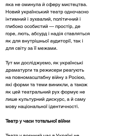
яка не оминула й сферу мистецтва. 
Новий український театр одночасно 
інтимний і зухвалий, політичний і 
глибоко особистий — простір, де 
горе, лють, абсурд і надія ставляться 
як для внутрішньої аудиторії, так і 
для світу за її межами.
Тут ми досліджуємо, як українські 
драматурги та режисери реагують 
на повномасштабну війну з Росією, 
які форми та теми виникли, а також 
як цей театральний рух формує не 
лише культурний дискурс, а й саму 
мову національної ідентичності.
Театр у часи тотальної війни
Театр у воєнний час в Україні не 