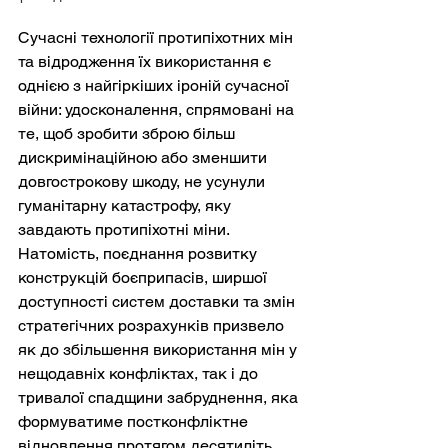
Сучасні технології протипіхотних мін 
та відродження їх використання є 
однією з найгіркіших іроній сучасної 
війни: удосконалення, спрямовані на 
те, щоб зробити зброю більш 
дискримінаційною або зменшити 
довгострокову шкоду, не усунули 
гуманітарну катастрофу, яку 
завдають протипіхотні міни. 
Натомість, поєднання розвитку 
конструкцій боєприпасів, ширшої 
доступності систем доставки та змін 
стратегічних розрахунків призвело 
як до збільшення використання мін у 
нещодавніх конфліктах, так і до 
тривалої спадщини забруднення, яка 
формуватиме постконфліктне 
відновлення протягом десятиліть.