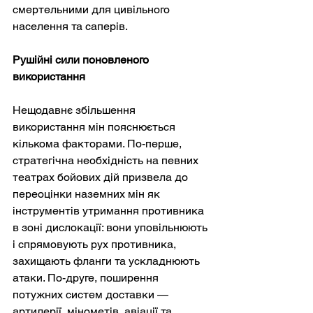
смертельними для цивільного 
населення та саперів.
Рушійні сили поновленого 
використання
Нещодавнє збільшення 
використання мін пояснюється 
кількома факторами. По-перше, 
стратегічна необхідність на певних 
театрах бойових дій призвела до 
переоцінки наземних мін як 
інструментів утримання противника 
в зоні дислокації: вони уповільнюють 
і спрямовують рух противника, 
захищають фланги та ускладнюють 
атаки. По-друге, поширення 
потужних систем доставки — 
артилерії, мінометів, авіації та 