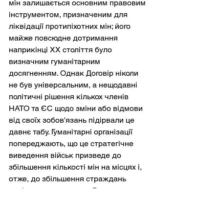
мін залишається основним правовим 
інструментом, призначеним для 
ліквідації протипіхотних мін; його 
майже повсюдне дотримання 
наприкінці ХХ століття було 
визначним гуманітарним 
досягненням. Однак Договір ніколи 
не був універсальним, а нещодавні 
політичні рішення кількох членів 
НАТО та ЄС щодо зміни або відмови 
від своїх зобов'язань підірвали це 
давнє табу. Гуманітарні організації 
попереджають, що це стратегічне 
виведення військ призведе до 
збільшення кількості мін на місцях і, 
отже, до збільшення страждань 
цивільного населення. Водночас 
немає простого технічного рішення: 
послаблення міжнародного захисту 