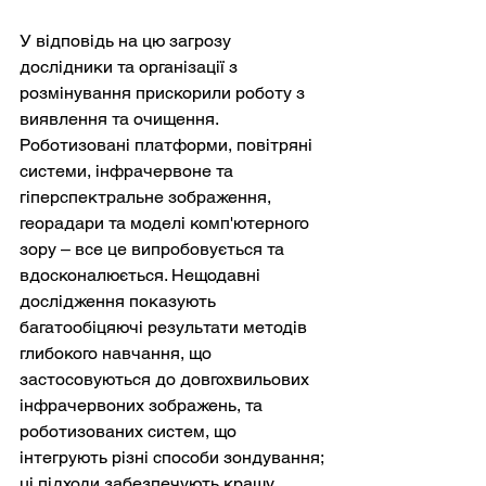
У відповідь на цю загрозу 
дослідники та організації з 
розмінування прискорили роботу з 
виявлення та очищення. 
Роботизовані платформи, повітряні 
системи, інфрачервоне та 
гіперспектральне зображення, 
георадари та моделі комп'ютерного 
зору – все це випробовується та 
вдосконалюється. Нещодавні 
дослідження показують 
багатообіцяючі результати методів 
глибокого навчання, що 
застосовуються до довгохвильових 
інфрачервоних зображень, та 
роботизованих систем, що 
інтегрують різні способи зондування; 
ці підходи забезпечують кращу 