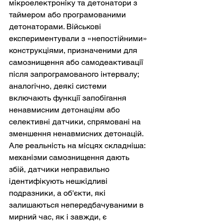
мікроелектроніку та детонатори з 
таймером або програмованими 
детонаторами. Військові 
експериментували з «непостійними» 
конструкціями, призначеними для 
самознищення або самодеактивації 
після запрограмованого інтервалу; 
аналогічно, деякі системи 
включають функції запобігання 
ненавмисним детонаціям або 
селективні датчики, спрямовані на 
зменшення ненавмисних детонацій. 
Але реальність на місцях складніша: 
механізми самознищення дають 
збій, датчики неправильно 
ідентифікують нешкідливі 
подразники, а об'єкти, які 
залишаються непередбачуваними в 
мирний час, як і завжди, є 