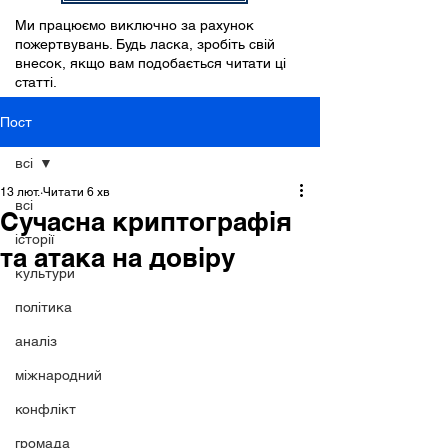
Ми працюємо виключно за рахунок
пожертвувань. Будь ласка, зробіть свій
внесок, якщо вам подобається читати ці
статті.
Пост
всі
13 лют.
Читати 6 хв
всі
Сучасна криптографія
історії
та атака на довіру
культури
політика
аналіз
міжнародний
конфлікт
громада