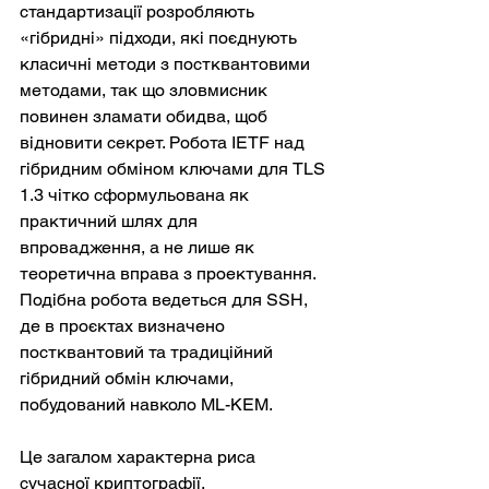
стандартизації розробляють 
«гібридні» підходи, які поєднують 
класичні методи з постквантовими 
методами, так що зловмисник 
повинен зламати обидва, щоб 
відновити секрет. Робота IETF над 
гібридним обміном ключами для TLS 
1.3 чітко сформульована як 
практичний шлях для 
впровадження, а не лише як 
теоретична вправа з проектування. 
Подібна робота ведеться для SSH, 
де в проєктах визначено 
постквантовий та традиційний 
гібридний обмін ключами, 
побудований навколо ML-KEM.
Це загалом характерна риса 
сучасної криптографії. 