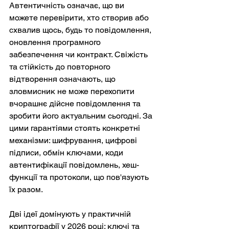
Автентичність означає, що ви 
можете перевірити, хто створив або 
схвалив щось, будь то повідомлення, 
оновлення програмного 
забезпечення чи контракт. Свіжість 
та стійкість до повторного 
відтворення означають, що 
зловмисник не може перехопити 
вчорашнє дійсне повідомлення та 
зробити його актуальним сьогодні. За 
цими гарантіями стоять конкретні 
механізми: шифрування, цифрові 
підписи, обмін ключами, коди 
автентифікації повідомлень, хеш-
функції та протоколи, що пов'язують 
їх разом.
Дві ідеї домінують у практичній 
криптографії у 2026 році: ключі та 