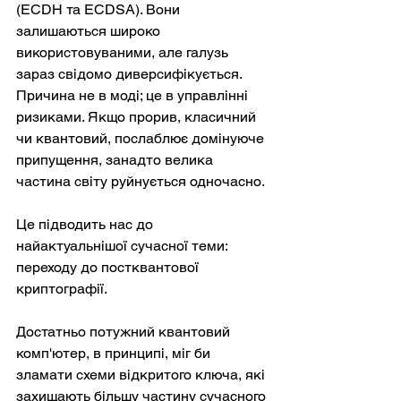
(ECDH та ECDSA). Вони 
залишаються широко 
використовуваними, але галузь 
зараз свідомо диверсифікується. 
Причина не в моді; це в управлінні 
ризиками. Якщо прорив, класичний 
чи квантовий, послаблює домінуюче 
припущення, занадто велика 
частина світу руйнується одночасно.
Це підводить нас до 
найактуальнішої сучасної теми: 
переходу до постквантової 
криптографії.
Достатньо потужний квантовий 
комп'ютер, в принципі, міг би 
зламати схеми відкритого ключа, які 
захищають більшу частину сучасного 