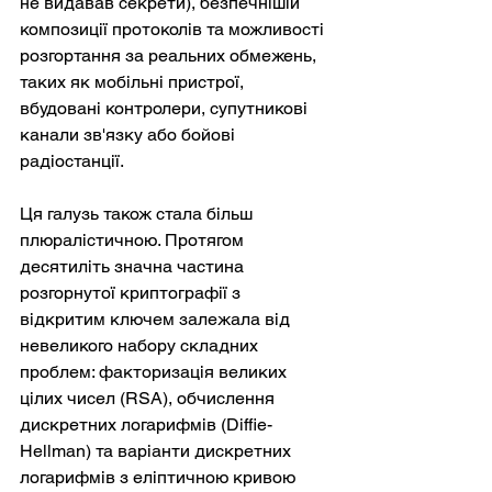
не видавав секрети), безпечнішій 
композиції протоколів та можливості 
розгортання за реальних обмежень, 
таких як мобільні пристрої, 
вбудовані контролери, супутникові 
канали зв'язку або бойові 
радіостанції.
Ця галузь також стала більш 
плюралістичною. Протягом 
десятиліть значна частина 
розгорнутої криптографії з 
відкритим ключем залежала від 
невеликого набору складних 
проблем: факторизація великих 
цілих чисел (RSA), обчислення 
дискретних логарифмів (Diffie-
Hellman) та варіанти дискретних 
логарифмів з еліптичною кривою 